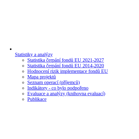
Statistiky a analýzy
Statistika čerpání fondů EU 2021-2027
Statistika čerpání fondů EU 2014-2020
Hodnocení rizik implementace fondů EU
Mapa projektů
Seznam operací (příjemců)
Indikátory - co bylo podpořeno
Evaluace a analýzy (knihovna evaluací)
Publikace