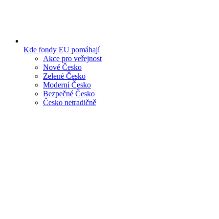
Kde fondy EU pomáhají
Akce pro veřejnost
Nové Česko
Zelené Česko
Moderní Česko
Bezpečné Česko
Česko netradičně