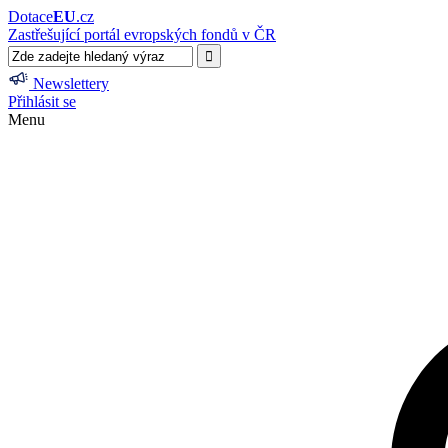
Dotace
EU
.cz
Zastřešující portál evropských fondů v ČR
Newslettery
Přihlásit se
Menu