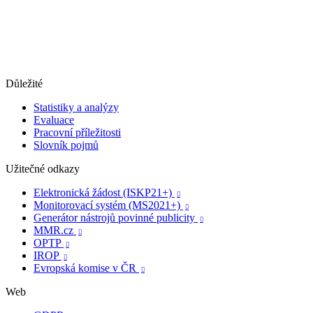
Důležité
Statistiky a analýzy
Evaluace
Pracovní příležitosti
Slovník pojmů
Užitečné odkazy
Elektronická žádost (ISKP21+)

Monitorovací systém (MS2021+)

Generátor nástrojů povinné publicity

MMR.cz

OPTP

IROP

Evropská komise v ČR

Web