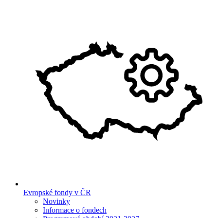
Evropské fondy v ČR
Novinky
Informace o fondech