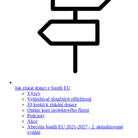
Jak získat dotaci z fondů EU
Výzvy
Vyhledávač dotačních příležitostí
10 kroků k získání dotace
Online kurz projektového řízení
Podcasty
Akce
Abeceda fondů EU 2021-2027 - 2. aktualizované
vydání