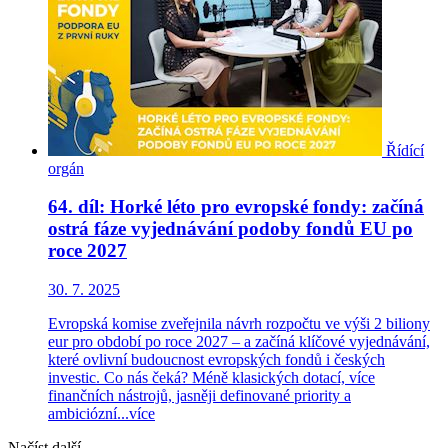
Řídící
orgán
64. díl: Horké léto pro evropské fondy: začíná
ostrá fáze vyjednávání podoby fondů EU po
roce 2027
30. 7. 2025
Evropská komise zveřejnila návrh rozpočtu ve výši 2 biliony
eur pro období po roce 2027 – a začíná klíčové vyjednávání,
které ovlivní budoucnost evropských fondů i českých
investic. Co nás čeká? Méně klasických dotací, více
finančních nástrojů, jasněji definované priority a
ambiciózní...
více
Načíst další