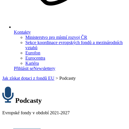
Kontakty
Ministerstvo pro místní rozvoj ČR
Sekce koordinace evropských fondů a mezinárodních
vztahů
Eurofon
Eurocentra
Kariéra
Přihlásit se
Newslettery
Jak získat dotaci z fondů EU
>
Podcasty
Podcasty
Evropské fondy v období 2021-2027