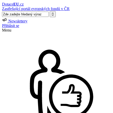
Dotace
EU
.cz
Zastřešující portál evropských fondů v ČR
Newslettery
Přihlásit se
Menu