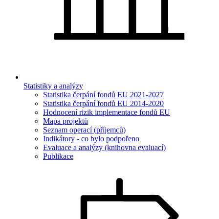
Statistiky a analýzy
Statistika čerpání fondů EU 2021-2027
Statistika čerpání fondů EU 2014-2020
Hodnocení rizik implementace fondů EU
Mapa projektů
Seznam operací (příjemců)
Indikátory - co bylo podpořeno
Evaluace a analýzy (knihovna evaluací)
Publikace