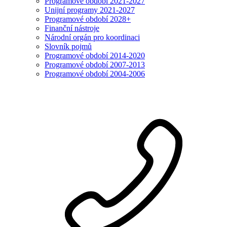
Programové období 2021-2027
Unijní programy 2021-2027
Programové období 2028+
Finanční nástroje
Národní orgán pro koordinaci
Slovník pojmů
Programové období 2014-2020
Programové období 2007-2013
Programové období 2004-2006