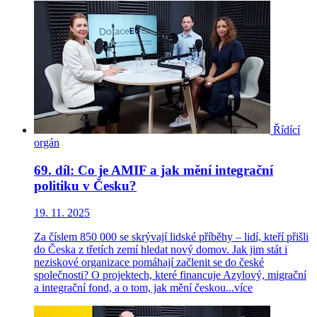
Řídící
orgán
69. díl: Co je AMIF a jak mění integrační
politiku v Česku?
19. 11. 2025
Za číslem 850 000 se skrývají lidské příběhy – lidí, kteří přišli
do Česka z třetích zemí hledat nový domov. Jak jim stát i
neziskové organizace pomáhají začlenit se do české
společnosti? O projektech, které financuje Azylový, migrační
a integrační fond, a o tom, jak mění českou...
více