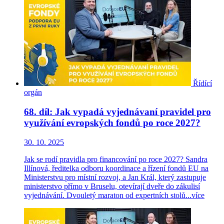
Řídící
orgán
68. díl: Jak vypadá vyjednávaní pravidel pro
využívání evropských fondů po roce 2027?
30. 10. 2025
Jak se rodí pravidla pro financování po roce 2027? Sandra
Illínová, ředitelka odboru koordinace a řízení fondů EU na
Ministerstvu pro místní rozvoj, a Jan Král, který zastupuje
ministerstvo přímo v Bruselu, otevírají dveře do zákulisí
vyjednávání. Dvouletý maraton od expertních stolů...
více