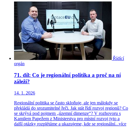
Řídící
orgán
71. díl: Co je regionální politika a proč na ní
záleží?
14. 1. 2026
Regionální politika se často skloňuje, ale jen málokdy se
překládá do srozumitelné řeči. Jak stát řídí rozvoj regionů? Co
se skrývá pod pojmem „územní dimenze“? V rozhovoru s
Kamilem Papežem z Ministerstva pro místní rozvoj tyto a
další otázky rozplétáme a ukazujeme, kde se regionální...
více