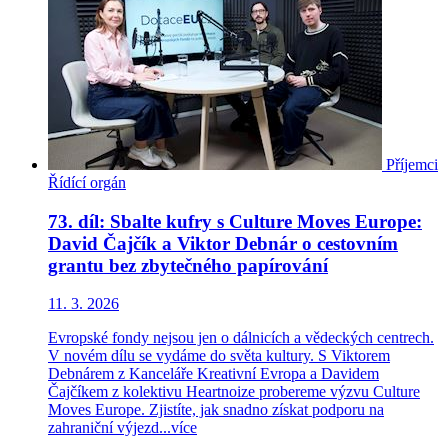
Příjemci
Řídící orgán
73. díl: Sbalte kufry s Culture Moves Europe:
David Čajčík a Viktor Debnár o cestovním
grantu bez zbytečného papírování
11. 3. 2026
Evropské fondy nejsou jen o dálnicích a vědeckých centrech.
V novém dílu se vydáme do světa kultury. S Viktorem
Debnárem z Kanceláře Kreativní Evropa a Davidem
Čajčíkem z kolektivu Heartnoize probereme výzvu Culture
Moves Europe. Zjistíte, jak snadno získat podporu na
zahraniční výjezd...
více