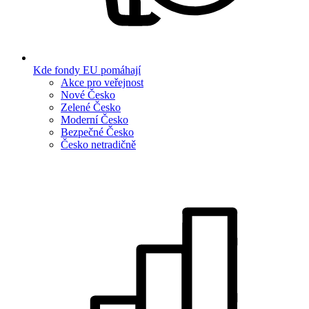
Kde fondy EU pomáhají
Akce pro veřejnost
Nové Česko
Zelené Česko
Moderní Česko
Bezpečné Česko
Česko netradičně