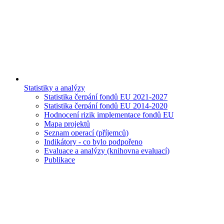
Statistiky a analýzy
Statistika čerpání fondů EU 2021-2027
Statistika čerpání fondů EU 2014-2020
Hodnocení rizik implementace fondů EU
Mapa projektů
Seznam operací (příjemců)
Indikátory - co bylo podpořeno
Evaluace a analýzy (knihovna evaluací)
Publikace