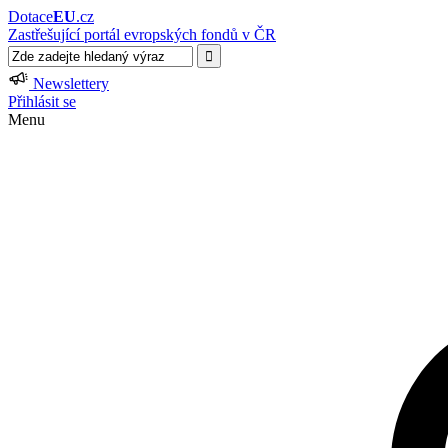
Dotace
EU
.cz
Zastřešující portál evropských fondů v ČR
Newslettery
Přihlásit se
Menu