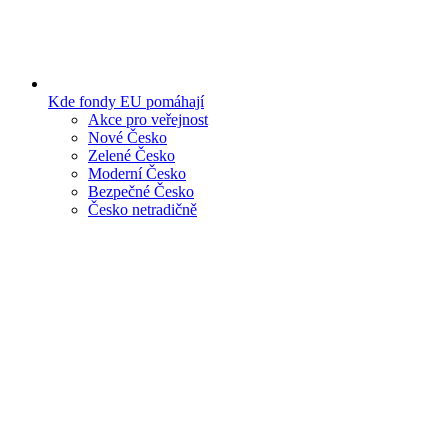
Kde fondy EU pomáhají
Akce pro veřejnost
Nové Česko
Zelené Česko
Moderní Česko
Bezpečné Česko
Česko netradičně