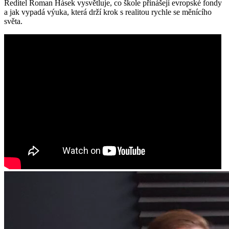
Ředitel Roman Hásek vysvětluje, co škole přinášejí evropské fondy
a jak vypadá výuka, která drží krok s realitou rychle se měnícího
světa.