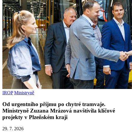
IROP
Ministryně
Od urgentního příjmu po chytré tramvaje.
Ministryně Zuzana Mrázová navštívila klíčové
projekty v Plzeňském kraji
29. 7. 2026