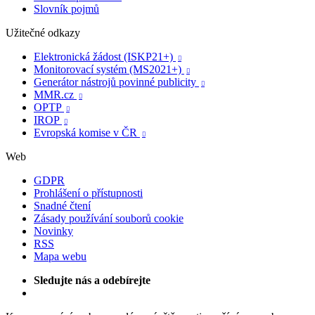
Slovník pojmů
Užitečné odkazy
Elektronická žádost (ISKP21+)

Monitorovací systém (MS2021+)

Generátor nástrojů povinné publicity

MMR.cz

OPTP

IROP

Evropská komise v ČR

Web
GDPR
Prohlášení o přístupnosti
Snadné čtení
Zásady používání souborů cookie
Novinky
RSS
Mapa webu
Sledujte nás a odebírejte