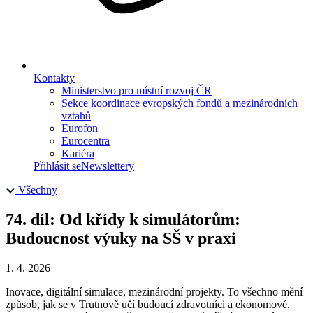
Kontakty
Ministerstvo pro místní rozvoj ČR
Sekce koordinace evropských fondů a mezinárodních
vztahů
Eurofon
Eurocentra
Kariéra
Přihlásit se
Newslettery
Všechny
74. díl: Od křídy k simulátorům:
Budoucnost výuky na SŠ v praxi
1. 4. 2026
Inovace, digitální simulace, mezinárodní projekty. To všechno mění
způsob, jak se v Trutnově učí budoucí zdravotníci a ekonomové.