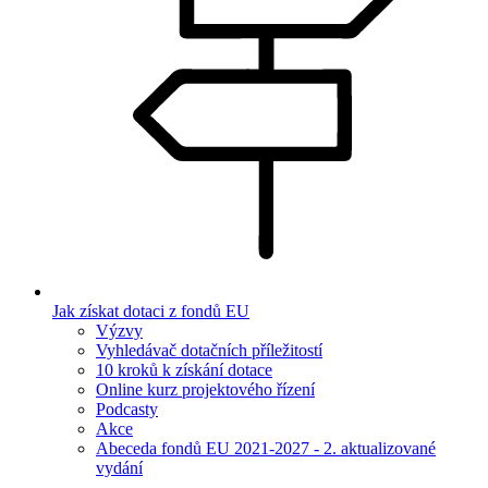
Jak získat dotaci z fondů EU
Výzvy
Vyhledávač dotačních příležitostí
10 kroků k získání dotace
Online kurz projektového řízení
Podcasty
Akce
Abeceda fondů EU 2021-2027 - 2. aktualizované
vydání