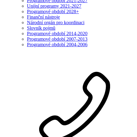
Programové období 2021-2027
Unijní programy 2021-2027
Programové období 2028+
Finanční nástroje
Národní orgán pro koordinaci
Slovník pojmů
Programové období 2014-2020
Programové období 2007-2013
Programové období 2004-2006