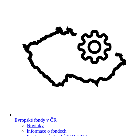
Evropské fondy v ČR
Novinky
Informace o fondech