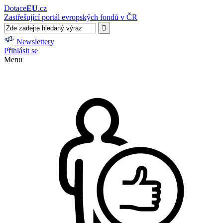
Dotace
EU
.cz
Zastřešující portál evropských fondů v ČR
Newslettery
Přihlásit se
Menu