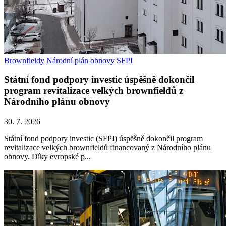
Brownfieldy
Národní plán obnovy
SFPI
Státní fond podpory investic úspěšně dokončil
program revitalizace velkých brownfieldů z
Národního plánu obnovy
30. 7. 2026
Státní fond podpory investic (SFPI) úspěšně dokončil program
revitalizace velkých brownfieldů financovaný z Národního plánu
obnovy. Díky evropské p...