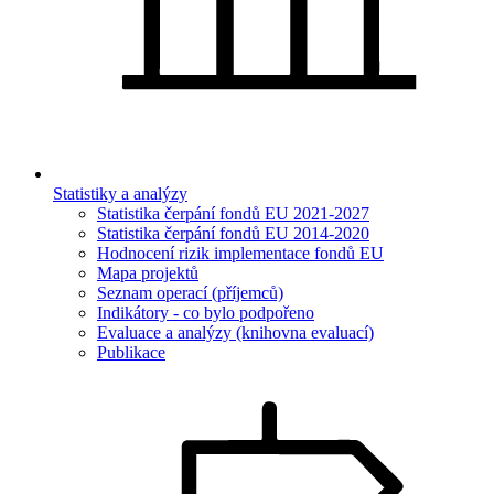
Statistiky a analýzy
Statistika čerpání fondů EU 2021-2027
Statistika čerpání fondů EU 2014-2020
Hodnocení rizik implementace fondů EU
Mapa projektů
Seznam operací (příjemců)
Indikátory - co bylo podpořeno
Evaluace a analýzy (knihovna evaluací)
Publikace