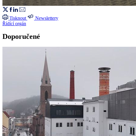
Tisknout
Newslettery
Řídící orgán
Doporučené