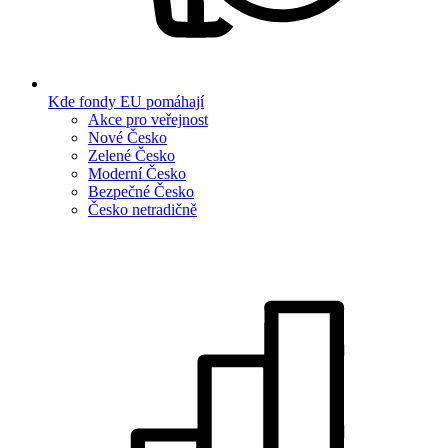
Kde fondy EU pomáhají
Akce pro veřejnost
Nové Česko
Zelené Česko
Moderní Česko
Bezpečné Česko
Česko netradičně