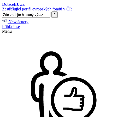
Dotace
EU
.cz
Zastřešující portál evropských fondů v ČR
Newslettery
Přihlásit se
Menu