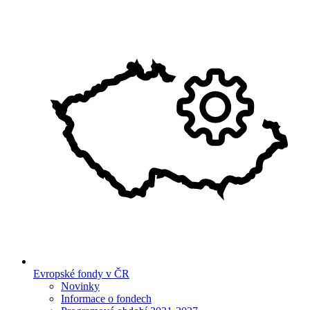
Evropské fondy v ČR
Novinky
Informace o fondech