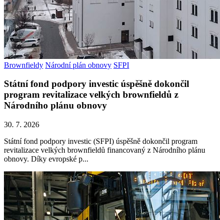
Brownfieldy
Národní plán obnovy
SFPI
Státní fond podpory investic úspěšně dokončil
program revitalizace velkých brownfieldů z
Národního plánu obnovy
30. 7. 2026
Státní fond podpory investic (SFPI) úspěšně dokončil program
revitalizace velkých brownfieldů financovaný z Národního plánu
obnovy. Díky evropské p...