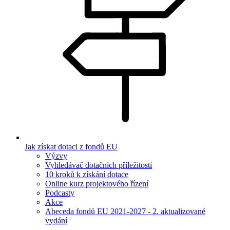
Jak získat dotaci z fondů EU
Výzvy
Vyhledávač dotačních příležitostí
10 kroků k získání dotace
Online kurz projektového řízení
Podcasty
Akce
Abeceda fondů EU 2021-2027 - 2. aktualizované
vydání