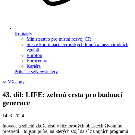
Kontakty
Ministerstvo pro místní rozvoj ČR
Sekce koordinace evropských fondů a mezinárodních
vztahů
Eurofon
Eurocentra
Kariéra
Přihlásit se
Newslettery
Všechny
43. díl: LIFE: zelená cesta pro budoucí
generace
14. 3. 2024
Inovace a sdílení zkušeností v různorodých oblastech životního
prostředí – to jsou pilíře, na kterých stojí další z unijních programů