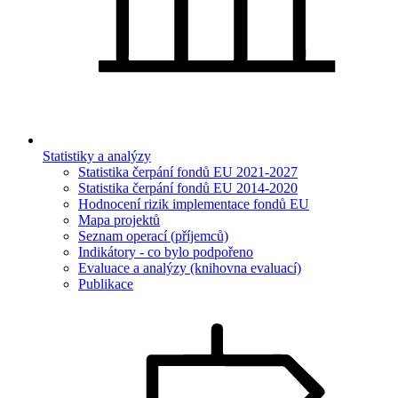
Statistiky a analýzy
Statistika čerpání fondů EU 2021-2027
Statistika čerpání fondů EU 2014-2020
Hodnocení rizik implementace fondů EU
Mapa projektů
Seznam operací (příjemců)
Indikátory - co bylo podpořeno
Evaluace a analýzy (knihovna evaluací)
Publikace