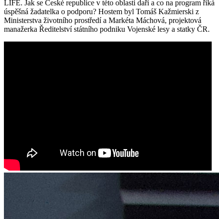
LIFE. Jak se České republice v této oblasti daří a co na program říká
úspěšná žadatelka o podporu? Hostem byl Tomáš Kažmierski z
Ministerstva životního prostředí a Markéta Máchová, projektová
manažerka Ředitelství státního podniku Vojenské lesy a statky ČR.