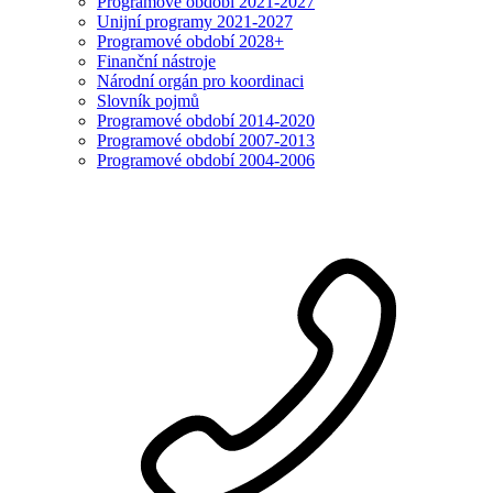
Programové období 2021-2027
Unijní programy 2021-2027
Programové období 2028+
Finanční nástroje
Národní orgán pro koordinaci
Slovník pojmů
Programové období 2014-2020
Programové období 2007-2013
Programové období 2004-2006