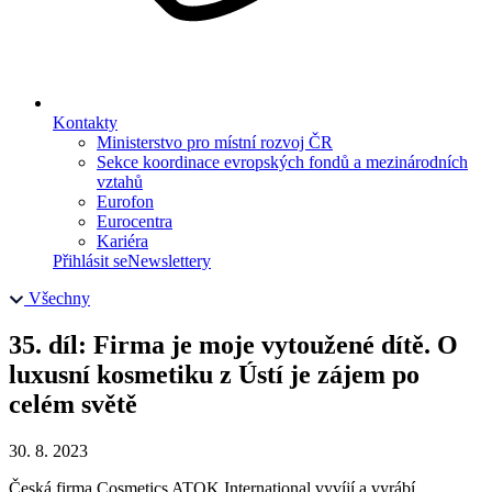
Kontakty
Ministerstvo pro místní rozvoj ČR
Sekce koordinace evropských fondů a mezinárodních
vztahů
Eurofon
Eurocentra
Kariéra
Přihlásit se
Newslettery
Všechny
35. díl: Firma je moje vytoužené dítě. O
luxusní kosmetiku z Ústí je zájem po
celém světě
30. 8. 2023
Česká firma Cosmetics ATOK International vyvíjí a vyrábí