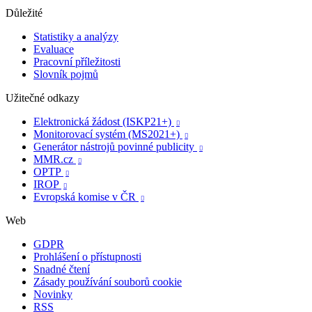
Důležité
Statistiky a analýzy
Evaluace
Pracovní příležitosti
Slovník pojmů
Užitečné odkazy
Elektronická žádost (ISKP21+)

Monitorovací systém (MS2021+)

Generátor nástrojů povinné publicity

MMR.cz

OPTP

IROP

Evropská komise v ČR

Web
GDPR
Prohlášení o přístupnosti
Snadné čtení
Zásady používání souborů cookie
Novinky
RSS