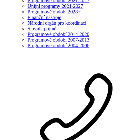
Programové období 2021-2027
Unijní programy 2021-2027
Programové období 2028+
Finanční nástroje
Národní orgán pro koordinaci
Slovník pojmů
Programové období 2014-2020
Programové období 2007-2013
Programové období 2004-2006