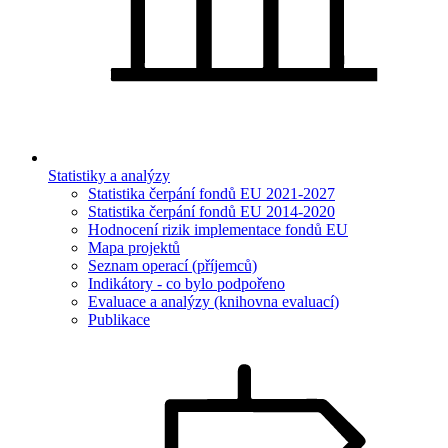
Statistiky a analýzy
Statistika čerpání fondů EU 2021-2027
Statistika čerpání fondů EU 2014-2020
Hodnocení rizik implementace fondů EU
Mapa projektů
Seznam operací (příjemců)
Indikátory - co bylo podpořeno
Evaluace a analýzy (knihovna evaluací)
Publikace