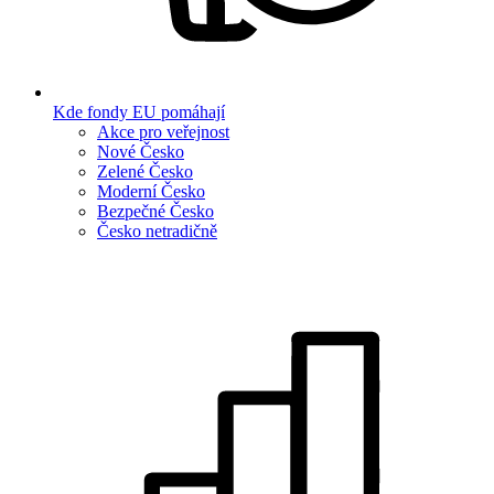
Kde fondy EU pomáhají
Akce pro veřejnost
Nové Česko
Zelené Česko
Moderní Česko
Bezpečné Česko
Česko netradičně