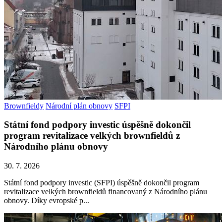
Brownfieldy
Národní plán obnovy
SFPI
Státní fond podpory investic úspěšně dokončil
program revitalizace velkých brownfieldů z
Národního plánu obnovy
30. 7. 2026
Státní fond podpory investic (SFPI) úspěšně dokončil program
revitalizace velkých brownfieldů financovaný z Národního plánu
obnovy. Díky evropské p...