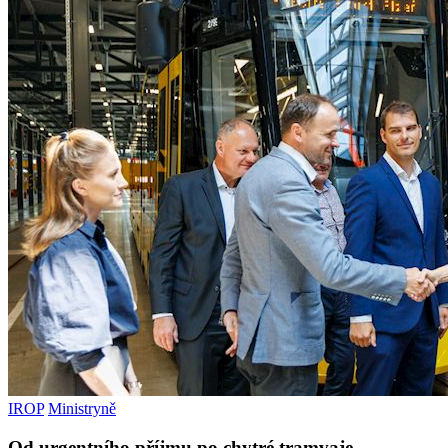
IROP
Ministryně
Od urgentního příjmu po chytré tramvaje.