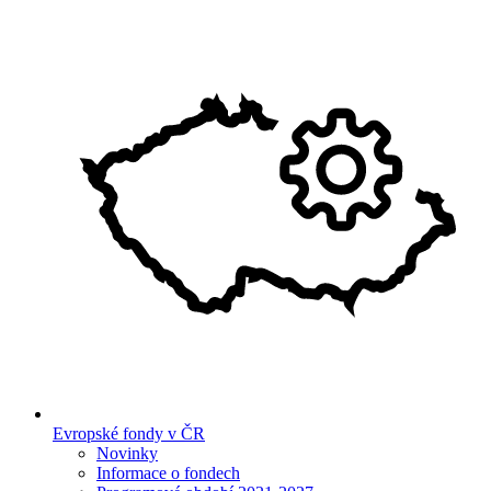
Evropské fondy v ČR
Novinky
Informace o fondech