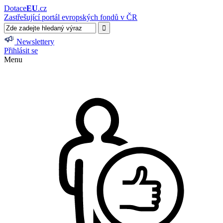
Dotace
EU
.cz
Zastřešující portál evropských fondů v ČR
Newslettery
Přihlásit se
Menu