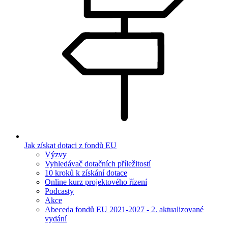
Jak získat dotaci z fondů EU
Výzvy
Vyhledávač dotačních příležitostí
10 kroků k získání dotace
Online kurz projektového řízení
Podcasty
Akce
Abeceda fondů EU 2021-2027 - 2. aktualizované
vydání