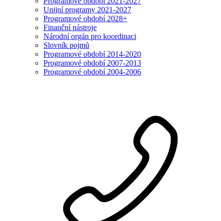
Programové období 2021-2027
Unijní programy 2021-2027
Programové období 2028+
Finanční nástroje
Národní orgán pro koordinaci
Slovník pojmů
Programové období 2014-2020
Programové období 2007-2013
Programové období 2004-2006