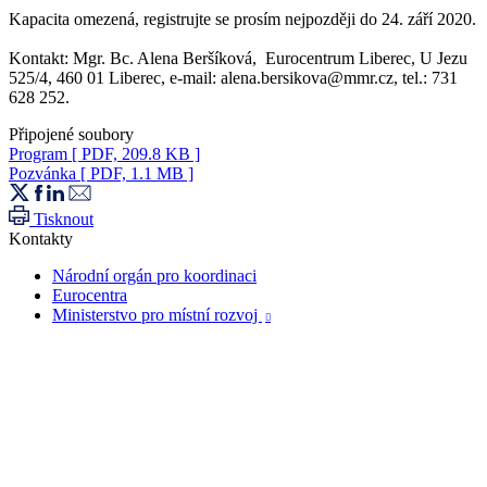
Kapacita omezená, registrujte se prosím nejpozději do 24. září 2020.
Kontakt: Mgr. Bc. Alena Beršíková, Eurocentrum Liberec, U Jezu
525/4, 460 01 Liberec, e-mail: alena.bersikova@mmr.cz, tel.: 731
628 252.
Připojené soubory
Program
[ PDF, 209.8 KB ]
Pozvánka
[ PDF, 1.1 MB ]
Tisknout
Kontakty
Národní orgán pro koordinaci
Eurocentra
Ministerstvo pro místní rozvoj
