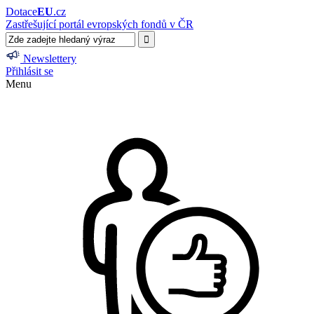
Dotace
EU
.cz
Zastřešující portál evropských fondů v ČR
Newslettery
Přihlásit se
Menu