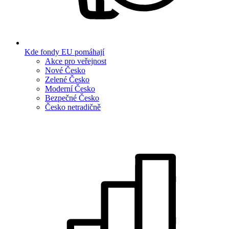
Kde fondy EU pomáhají
Akce pro veřejnost
Nové Česko
Zelené Česko
Moderní Česko
Bezpečné Česko
Česko netradičně