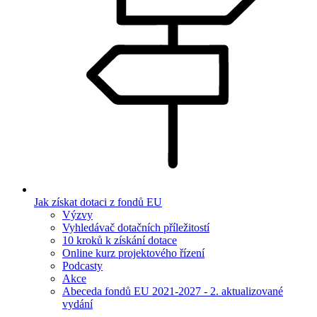
Jak získat dotaci z fondů EU
Výzvy
Vyhledávač dotačních příležitostí
10 kroků k získání dotace
Online kurz projektového řízení
Podcasty
Akce
Abeceda fondů EU 2021-2027 - 2. aktualizované
vydání