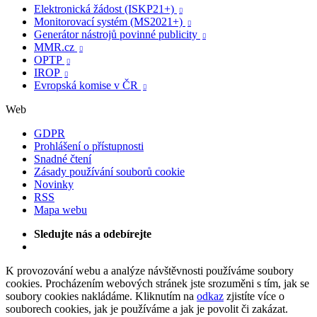
Elektronická žádost (ISKP21+)

Monitorovací systém (MS2021+)

Generátor nástrojů povinné publicity

MMR.cz

OPTP

IROP

Evropská komise v ČR

Web
GDPR
Prohlášení o přístupnosti
Snadné čtení
Zásady používání souborů cookie
Novinky
RSS
Mapa webu
Sledujte nás a odebírejte
K provozování webu a analýze návštěvnosti používáme soubory
cookies. Procházením webových stránek jste srozuměni s tím, jak se
soubory cookies nakládáme. Kliknutím na
odkaz
zjistíte více o
souborech cookies, jak je používáme a jak je povolit či zakázat.