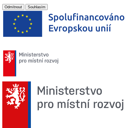
Odmítnout
Souhlasím