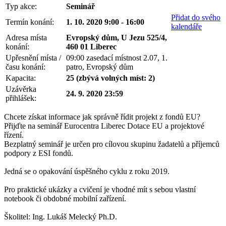
Typ akce:
Seminář
Přidat do svého
Termín konání:
1. 10. 2020 9:00 - 16:00
kalendáře
Adresa místa
Evropský dům, U Jezu 525/4,
konání:
460 01 Liberec
Upřesnění místa /
09:00 zasedací místnost 2.07, 1.
času konání:
patro, Evropský dům
Kapacita:
25 (zbývá volných míst: 2)
Uzávěrka
24. 9. 2020 23:59
přihlášek:
Chcete získat informace jak správně řídit projekt z fondů EU?
Přijďte na seminář Eurocentra Liberec Dotace EU a projektové
řízení.
Bezplatný seminář je určen pro cílovou skupinu žadatelů a příjemců
podpory z ESI fondů.
Jedná se o opakování úspěšného cyklu z roku 2019.
Pro praktické ukázky a cvičení je vhodné mít s sebou vlastní
notebook či obdobné mobilní zařízení.
Školitel: Ing. Lukáš Melecký Ph.D.