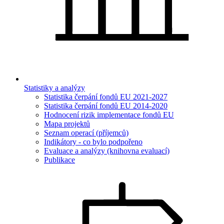
Statistiky a analýzy
Statistika čerpání fondů EU 2021-2027
Statistika čerpání fondů EU 2014-2020
Hodnocení rizik implementace fondů EU
Mapa projektů
Seznam operací (příjemců)
Indikátory - co bylo podpořeno
Evaluace a analýzy (knihovna evaluací)
Publikace