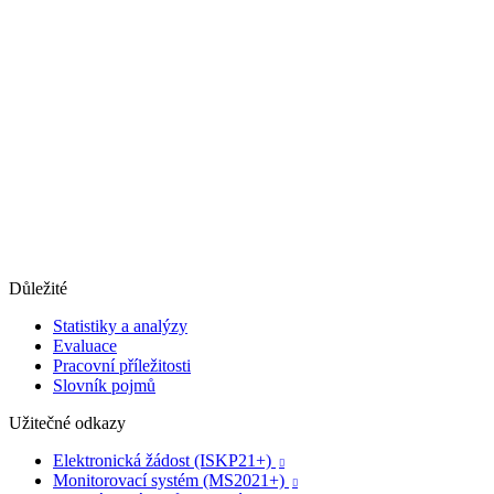
Důležité
Statistiky a analýzy
Evaluace
Pracovní příležitosti
Slovník pojmů
Užitečné odkazy
Elektronická žádost (ISKP21+)

Monitorovací systém (MS2021+)
