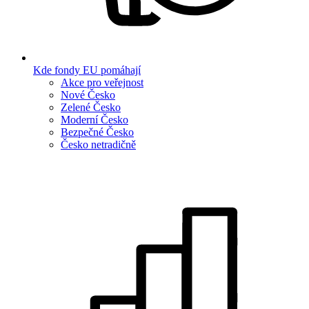
Kde fondy EU pomáhají
Akce pro veřejnost
Nové Česko
Zelené Česko
Moderní Česko
Bezpečné Česko
Česko netradičně