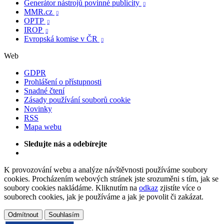
Generátor nástrojů povinné publicity

MMR.cz

OPTP

IROP

Evropská komise v ČR

Web
GDPR
Prohlášení o přístupnosti
Snadné čtení
Zásady používání souborů cookie
Novinky
RSS
Mapa webu
Sledujte nás a odebírejte
K provozování webu a analýze návštěvnosti používáme soubory
cookies. Procházením webových stránek jste srozuměni s tím, jak se
soubory cookies nakládáme. Kliknutím na
odkaz
zjistíte více o
souborech cookies, jak je používáme a jak je povolit či zakázat.
Odmítnout
Souhlasím