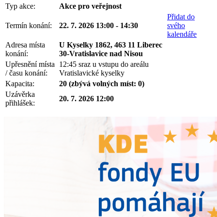
Typ akce:
Akce pro veřejnost
Přidat do
Termín konání:
22. 7. 2026 13:00 - 14:30
svého
kalendáře
Adresa místa
U Kyselky 1862, 463 11 Liberec
konání:
30-Vratislavice nad Nisou
Upřesnění místa
12:45 sraz u vstupu do areálu
/ času konání:
Vratislavické kyselky
Kapacita:
20 (zbývá volných míst: 0)
Uzávěrka
20. 7. 2026 12:00
přihlášek: