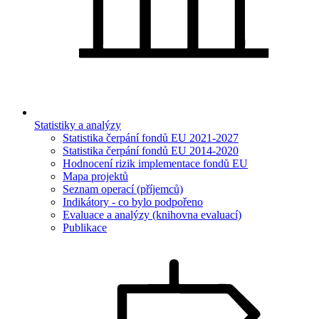
Statistiky a analýzy
Statistika čerpání fondů EU 2021-2027
Statistika čerpání fondů EU 2014-2020
Hodnocení rizik implementace fondů EU
Mapa projektů
Seznam operací (příjemců)
Indikátory - co bylo podpořeno
Evaluace a analýzy (knihovna evaluací)
Publikace