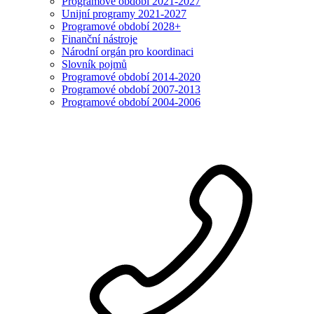
Programové období 2021-2027
Unijní programy 2021-2027
Programové období 2028+
Finanční nástroje
Národní orgán pro koordinaci
Slovník pojmů
Programové období 2014-2020
Programové období 2007-2013
Programové období 2004-2006