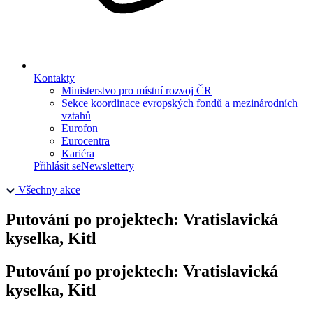
Kontakty
Ministerstvo pro místní rozvoj ČR
Sekce koordinace evropských fondů a mezinárodních
vztahů
Eurofon
Eurocentra
Kariéra
Přihlásit se
Newslettery
Všechny akce
Putování po projektech: Vratislavická
kyselka, Kitl
Putování po projektech: Vratislavická
kyselka, Kitl