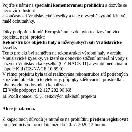
Pojďte s námi na
speciální komentovanou prohlídku
a dozvíte se
něco víc o historii
a současnosti Vratislavické kyselky a také o výrobě syrobů Kitl vč.
malé ochutnávky.
Díky podpoře z fondů Evropské unie zde bylo realizováno více
projektů, např. projekt:
Rekonstrukce objektu haly a inženýrských sítí Vratislavické
kyselky
.
Tento projekt byl zaměřen na rekonstrukci výrobní haly v areálu
Vratislavické kyselky, ve které se obnovilo stáčení minerální vody s
názvem Vratislavická kyselka (CZ-NACE 11) a vyrábí medicinální
nápoje Kitl (CZ-NACE 10.89.0).
V rámci projektu byla také realizována rekonstrukce sítí potřebných
k užívání objektu, a to elektřiny, přípojky sdělovacích prostředků,
plynovodu, vodovodu a kanalizace.
💶 Výše podpory: 12 127 282,90 Kč
📊 Podíl dotace: 45 % celkových nákladů projektu
Akce je zdarma.
Z kapacitních důvodů je nutné se na prohlídku
předem registrovat
prostřednictvím formuláře níže do 20. 7. 2026 12 hodin.