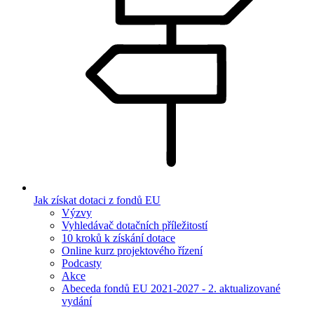
Jak získat dotaci z fondů EU
Výzvy
Vyhledávač dotačních příležitostí
10 kroků k získání dotace
Online kurz projektového řízení
Podcasty
Akce
Abeceda fondů EU 2021-2027 - 2. aktualizované
vydání