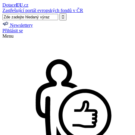
Dotace
EU
.cz
Zastřešující portál evropských fondů v ČR
Newslettery
Přihlásit se
Menu