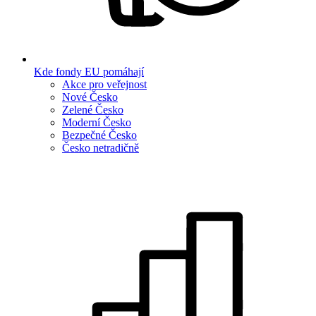
Kde fondy EU pomáhají
Akce pro veřejnost
Nové Česko
Zelené Česko
Moderní Česko
Bezpečné Česko
Česko netradičně