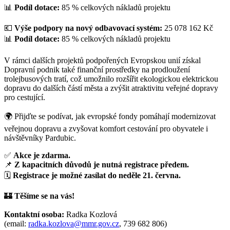
📊
Podíl dotace:
85 % celkových nákladů projektu
💶
Výše podpory na nový odbavovací systém:
25 078 162 Kč
📊
Podíl dotace:
85 % celkových nákladů projektu
V rámci dalších projektů podpořených Evropskou unií získal
Dopravní podnik také finanční prostředky na prodloužení
trolejbusových tratí, což umožnilo rozšířit ekologickou elektrickou
dopravu do dalších částí města a zvýšit atraktivitu veřejné dopravy
pro cestující.
🌍 Přijďte se podívat, jak evropské fondy pomáhají modernizovat
veřejnou dopravu a zvyšovat komfort cestování pro obyvatele i
návštěvníky Pardubic.
✅
Akce je zdarma.
📌
Z kapacitních důvodů je nutná registrace předem.
🗓️
Registrace je možné zasílat do neděle 21. června.
🏰
Těšíme se na vás!
Kontaktní osoba:
Radka Kozlová
(email:
radka.kozlova@mmr.gov.cz
, 739 682 806)