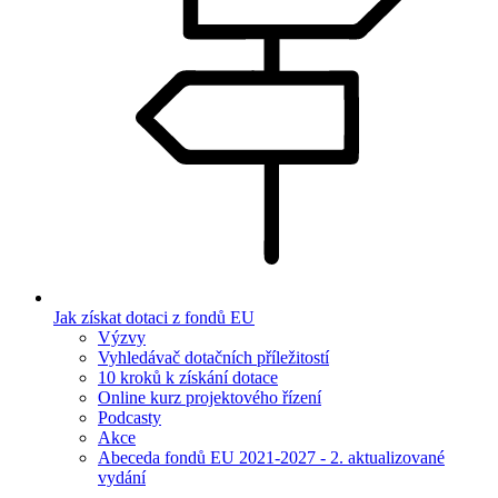
Jak získat dotaci z fondů EU
Výzvy
Vyhledávač dotačních příležitostí
10 kroků k získání dotace
Online kurz projektového řízení
Podcasty
Akce
Abeceda fondů EU 2021-2027 - 2. aktualizované
vydání