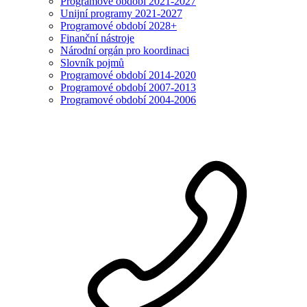
Programové období 2021-2027
Unijní programy 2021-2027
Programové období 2028+
Finanční nástroje
Národní orgán pro koordinaci
Slovník pojmů
Programové období 2014-2020
Programové období 2007-2013
Programové období 2004-2006