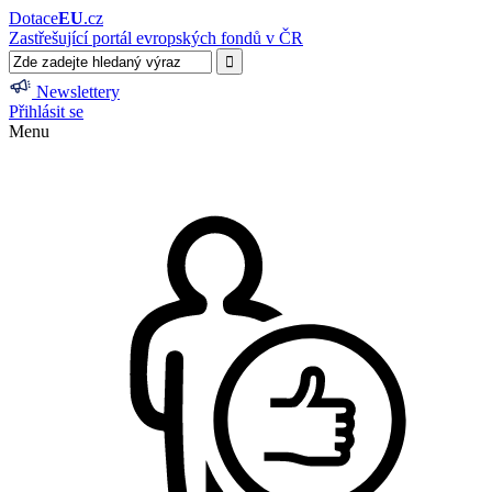
Dotace
EU
.cz
Zastřešující portál evropských fondů v ČR
Newslettery
Přihlásit se
Menu