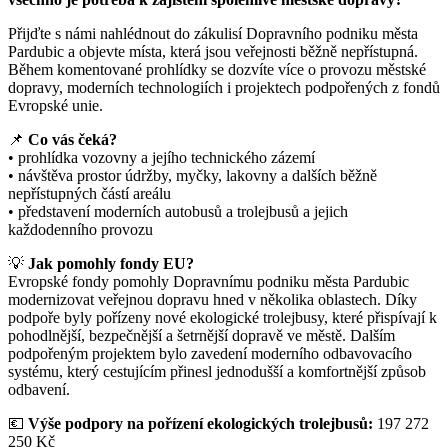
Přijďte s námi nahlédnout do zákulisí Dopravního podniku města
Pardubic a objevte místa, která jsou veřejnosti běžně nepřístupná.
Během komentované prohlídky se dozvíte více o provozu městské
dopravy, moderních technologiích i projektech podpořených z fondů
Evropské unie.
📌
Co vás čeká?
• prohlídka vozovny a jejího technického zázemí
• návštěva prostor údržby, myčky, lakovny a dalších běžně
nepřístupných částí areálu
• představení moderních autobusů a trolejbusů a jejich
každodenního provozu
💡
Jak pomohly fondy EU?
Evropské fondy pomohly Dopravnímu podniku města Pardubic
modernizovat veřejnou dopravu hned v několika oblastech. Díky
podpoře byly pořízeny nové ekologické trolejbusy, které přispívají k
pohodlnější, bezpečnější a šetrnější dopravě ve městě. Dalším
podpořeným projektem bylo zavedení moderního odbavovacího
systému, který cestujícím přinesl jednodušší a komfortnější způsob
odbavení.
💶
Výše podpory na pořízení ekologických trolejbusů:
197 272
250 Kč