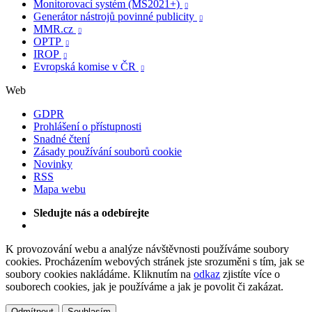
Monitorovací systém (MS2021+)

Generátor nástrojů povinné publicity

MMR.cz

OPTP

IROP

Evropská komise v ČR

Web
GDPR
Prohlášení o přístupnosti
Snadné čtení
Zásady používání souborů cookie
Novinky
RSS
Mapa webu
Sledujte nás a odebírejte
K provozování webu a analýze návštěvnosti používáme soubory
cookies. Procházením webových stránek jste srozuměni s tím, jak se
soubory cookies nakládáme. Kliknutím na
odkaz
zjistíte více o
souborech cookies, jak je používáme a jak je povolit či zakázat.
Odmítnout
Souhlasím