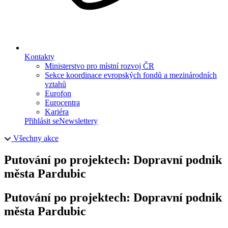
Kontakty
Ministerstvo pro místní rozvoj ČR
Sekce koordinace evropských fondů a mezinárodních
vztahů
Eurofon
Eurocentra
Kariéra
Přihlásit se
Newslettery
Všechny akce
Putování po projektech: Dopravní podnik
města Pardubic
Putování po projektech: Dopravní podnik
města Pardubic