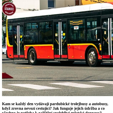
Kam se každý den vydávají pardubické trolejbusy a autobusy,
když zrovna nevozí cestující? Jak funguje jejich údržba a co
všechno je potřeba k zajištění spolehlivé městské dopravy?