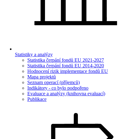
Statistiky a analýzy
Statistika čerpání fondů EU 2021-2027
Statistika čerpání fondů EU 2014-2020
Hodnocení rizik implementace fondů EU
Mapa projektů
Seznam operací (příjemců)
Indikátory - co bylo podpořeno
Evaluace a analýzy (knihovna evaluací)
Publikace