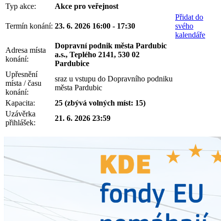
Typ akce:
Akce pro veřejnost
Přidat do
Termín konání:
23. 6. 2026 16:00 - 17:30
svého
kalendáře
Dopravní podnik města Pardubic
Adresa místa
a.s., Teplého 2141, 530 02
konání:
Pardubice
Upřesnění
sraz u vstupu do Dopravního podniku
místa / času
města Pardubic
konání:
Kapacita:
25 (zbývá volných míst: 15)
Uzávěrka
21. 6. 2026 23:59
přihlášek: