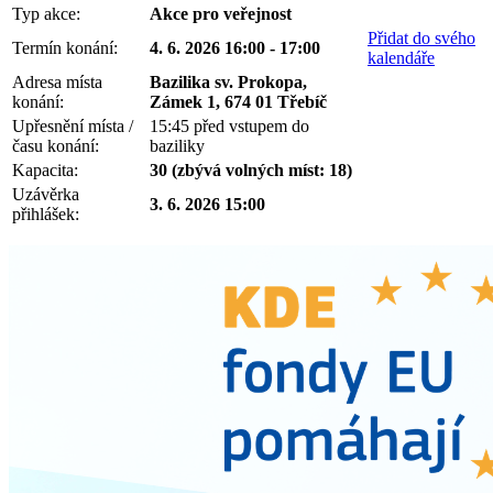
Typ akce:
Akce pro veřejnost
Přidat do svého
Termín konání:
4. 6. 2026 16:00 - 17:00
kalendáře
Adresa místa
Bazilika sv. Prokopa,
konání:
Zámek 1, 674 01 Třebíč
Upřesnění místa /
15:45 před vstupem do
času konání:
baziliky
Kapacita:
30 (zbývá volných míst: 18)
Uzávěrka
3. 6. 2026 15:00
přihlášek: