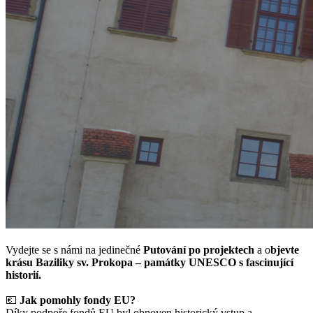
Vydejte se s námi na jedinečné
Putování po projektech
a o
bjevte
krásu Baziliky sv. Prokopa – památky UNESCO s fascinující
historií.
💶
Jak pomohly fondy EU?
Díky podpoře fondů EU byl obnoven historický vstup a