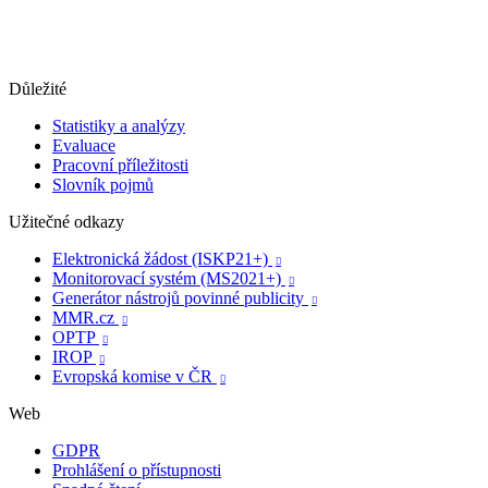
Důležité
Statistiky a analýzy
Evaluace
Pracovní příležitosti
Slovník pojmů
Užitečné odkazy
Elektronická žádost (ISKP21+)

Monitorovací systém (MS2021+)

Generátor nástrojů povinné publicity

MMR.cz

OPTP

IROP

Evropská komise v ČR

Web
GDPR
Prohlášení o přístupnosti