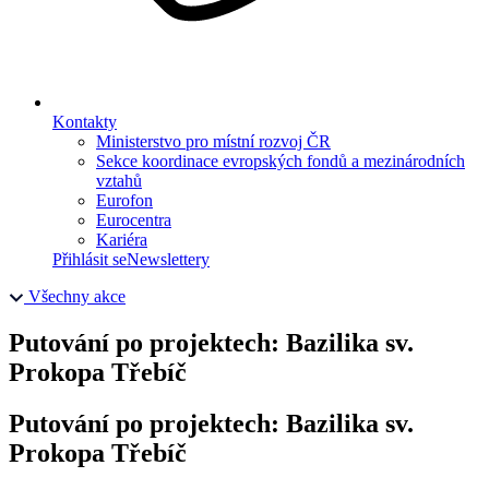
Kontakty
Ministerstvo pro místní rozvoj ČR
Sekce koordinace evropských fondů a mezinárodních
vztahů
Eurofon
Eurocentra
Kariéra
Přihlásit se
Newslettery
Všechny akce
Putování po projektech: Bazilika sv.
Prokopa Třebíč
Putování po projektech: Bazilika sv.
Prokopa Třebíč