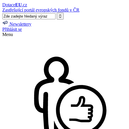
Dotace
EU
.cz
Zastřešující portál evropských fondů v ČR
Newslettery
Přihlásit se
Menu