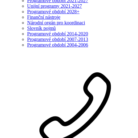
Programové období 2021-2027
Unijní programy 2021-2027
Programové období 2028+
Finanční nástroje
Národní orgán pro koordinaci
Slovník pojmů
Programové období 2014-2020
Programové období 2007-2013
Programové období 2004-2006