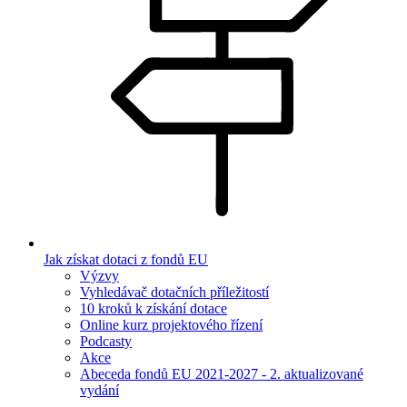
Jak získat dotaci z fondů EU
Výzvy
Vyhledávač dotačních příležitostí
10 kroků k získání dotace
Online kurz projektového řízení
Podcasty
Akce
Abeceda fondů EU 2021-2027 - 2. aktualizované
vydání