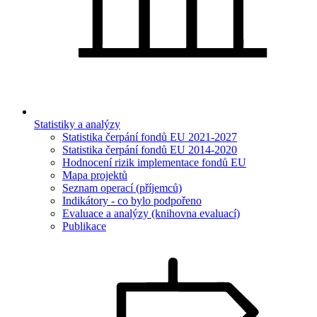
Statistiky a analýzy
Statistika čerpání fondů EU 2021-2027
Statistika čerpání fondů EU 2014-2020
Hodnocení rizik implementace fondů EU
Mapa projektů
Seznam operací (příjemců)
Indikátory - co bylo podpořeno
Evaluace a analýzy (knihovna evaluací)
Publikace