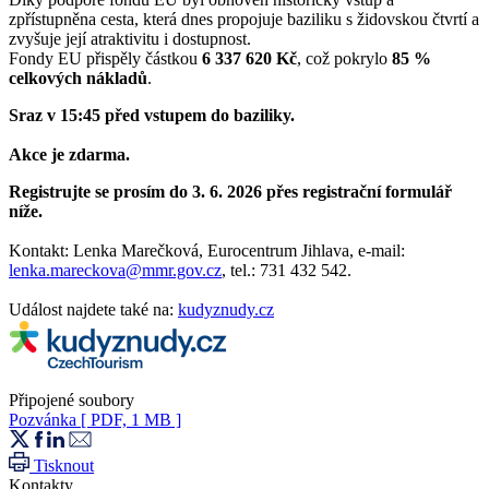
zpřístupněna cesta, která dnes propojuje baziliku s židovskou čtvrtí a
zvyšuje její atraktivitu i dostupnost.
Fondy EU přispěly částkou
6 337 620 Kč
, což pokrylo
85 %
celkových nákladů
.
Sraz v 15:45 před vstupem do baziliky.
Akce je zdarma.
Registrujte se prosím do 3. 6. 2026 přes registrační formulář
níže.
Kontakt: Lenka Marečková, Eurocentrum Jihlava, e-mail:
lenka.mareckova@mmr.gov.cz
, tel.: 731 432 542.
Událost najdete také na:
kudyznudy.cz
Připojené soubory
Pozvánka
[ PDF, 1 MB ]
Tisknout
Kontakty