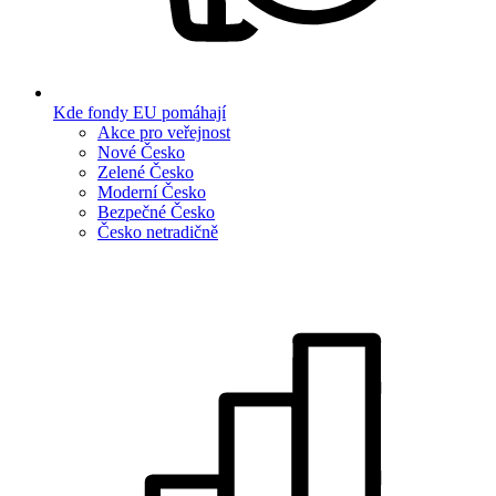
Kde fondy EU pomáhají
Akce pro veřejnost
Nové Česko
Zelené Česko
Moderní Česko
Bezpečné Česko
Česko netradičně