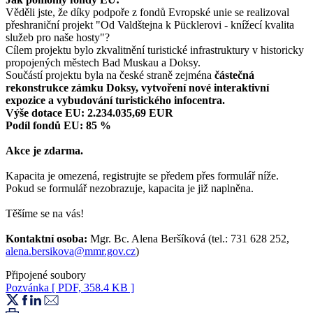
Věděli jste, že díky podpoře z fondů Evropské unie se realizoval
přeshraniční projekt "Od Valdštejna k Pücklerovi - knížecí kvalita
služeb pro naše hosty"?
Cílem projektu bylo zkvalitnění turistické infrastruktury v historicky
propojených městech Bad Muskau a Doksy.
Součástí projektu byla na české straně zejména
částečná
rekonstrukce zámku Doksy,
vytvoření nové interaktivní
expozice a vybudování turistického infocentra.
Výše dotace EU: 2.234.035,69 EUR
Podíl fondů EU: 85 %
Akce je zdarma.
Kapacita je omezená, registrujte se předem přes formulář níže.
Pokud se formulář nezobrazuje, kapacita je již naplněna.
Těšíme se na vás!
Kontaktní osoba:
Mgr. Bc. Alena Beršíková (tel.: 731 628 252,
alena.bersikova@mmr.gov.cz
)
Připojené soubory
Pozvánka
[ PDF, 358.4 KB ]