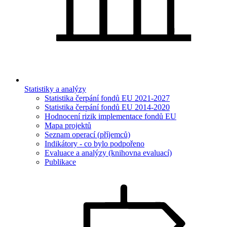
Statistiky a analýzy
Statistika čerpání fondů EU 2021-2027
Statistika čerpání fondů EU 2014-2020
Hodnocení rizik implementace fondů EU
Mapa projektů
Seznam operací (příjemců)
Indikátory - co bylo podpořeno
Evaluace a analýzy (knihovna evaluací)
Publikace