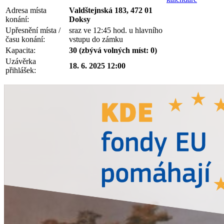
Adresa místa
Valdštejnská 183, 472 01
konání:
Doksy
Upřesnění místa /
sraz ve 12:45 hod. u hlavního
času konání:
vstupu do zámku
Kapacita:
30 (zbývá volných míst: 0)
Uzávěrka
18. 6. 2025 12:00
přihlášek: