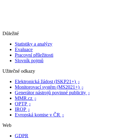
Důležité
Statistiky a analýzy
Evaluace
Pracovní příležitosti
Slovník pojmů
Užitečné odkazy
Elektronická žádost (ISKP21+)

Monitorovací systém (MS2021+)

Generátor nástrojů povinné publicity

MMR.cz

OPTP

IROP

Evropská komise v ČR

Web
GDPR