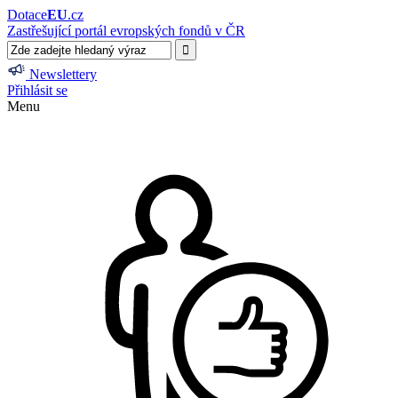
Dotace
EU
.cz
Zastřešující portál evropských fondů v ČR
Newslettery
Přihlásit se
Menu