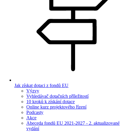
Jak získat dotaci z fondů EU
Výzvy
Vyhledávač dotačních příležitostí
10 kroků k získání dotace
Online kurz projektového řízení
Podcasty
Akce
Abeceda fondů EU 2021-2027 - 2. aktualizované
vydání