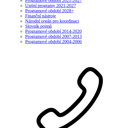
Programové období 2021-2027
Unijní programy 2021-2027
Programové období 2028+
Finanční nástroje
Národní orgán pro koordinaci
Slovník pojmů
Programové období 2014-2020
Programové období 2007-2013
Programové období 2004-2006