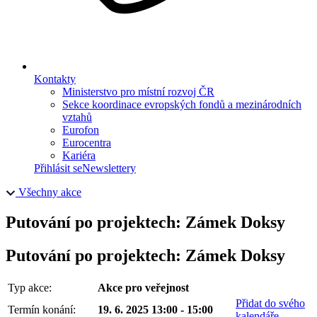
Kontakty
Ministerstvo pro místní rozvoj ČR
Sekce koordinace evropských fondů a mezinárodních
vztahů
Eurofon
Eurocentra
Kariéra
Přihlásit se
Newslettery
Všechny akce
Putování po projektech: Zámek Doksy
Putování po projektech: Zámek Doksy
Typ akce:
Akce pro veřejnost
Přidat do svého
Termín konání:
19. 6. 2025 13:00 - 15:00
kalendáře