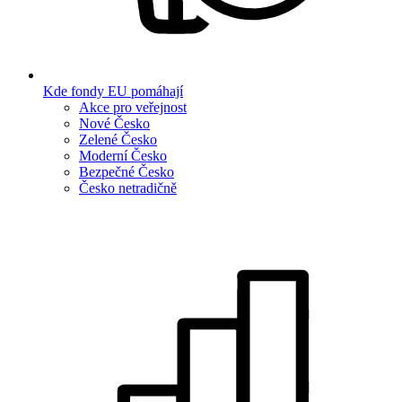
Kde fondy EU pomáhají
Akce pro veřejnost
Nové Česko
Zelené Česko
Moderní Česko
Bezpečné Česko
Česko netradičně