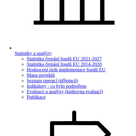
Statistiky a analýzy
Statistika čerpání fondů EU 2021-2027
Statistika čerpání fondů EU 2014-2020
Hodnocení rizik implementace fondů EU
Mapa projektů
Seznam operací (příjemců)
Indikátory - co bylo podpořeno
Evaluace a analýzy (knihovna evaluací)
Publikace