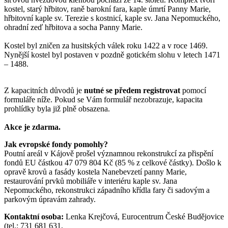
kostel, starý hřbitov, raně barokní fara, kaple úmrtí Panny Marie,
hřbitovní kaple sv. Terezie s kostnicí, kaple sv. Jana Nepomuckého,
ohradní zeď hřbitova a socha Panny Marie.
Kostel byl zničen za husitských válek roku 1422 a v roce 1469.
Nynější kostel byl postaven v pozdně gotickém slohu v letech 1471
– 1488.
Z kapacitních důvodů je
nutné se předem registrovat
pomocí
formuláře níže. Pokud se Vám formulář nezobrazuje, kapacita
prohlídky byla již plně obsazena.
Akce je zdarma.
Jak evropské fondy pomohly?
Poutní areál v Kájově prošel významnou rekonstrukcí za přispění
fondů EU částkou 47 079 804 Kč (85 % z celkové částky). Došlo k
opravě krovů a fasády kostela Nanebevzetí panny Marie,
restaurování prvků mobiliáře v interiéru kaple sv. Jana
Nepomuckého, rekonstrukci západního křídla fary či sadovým a
parkovým úpravám zahrady.
Kontaktní osoba:
Lenka Krejčová, Eurocentrum České Budějovice
(tel.: 731 681 631,