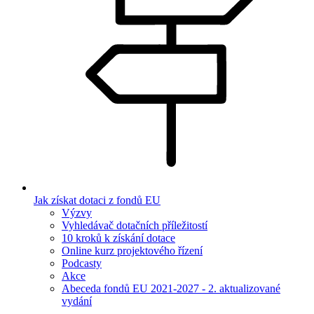
Jak získat dotaci z fondů EU
Výzvy
Vyhledávač dotačních příležitostí
10 kroků k získání dotace
Online kurz projektového řízení
Podcasty
Akce
Abeceda fondů EU 2021-2027 - 2. aktualizované
vydání