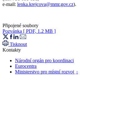
e-mail:
lenka.krejcova@mmr.gov.cz
).
Připojené soubory
Pozvánka
[ PDF, 1.2 MB ]
Tisknout
Kontakty
Národní orgán pro koordinaci
Eurocentra
Ministerstvo pro místní rozvoj
