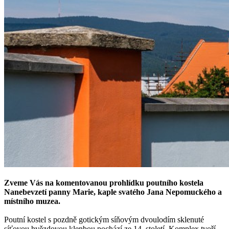
Zveme Vás na komentovanou prohlídku poutního kostela
Nanebevzetí panny Marie, kaple svatého Jana Nepomuckého a
místního muzea.
Poutní kostel s pozdně gotickým síňovým dvoulodím sklenuté
síťovou hvězdovou klenbou pochází ze 14. století. Komplex tvoří