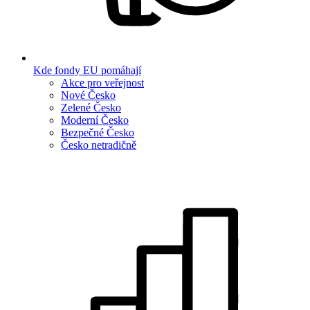
Kde fondy EU pomáhají
Akce pro veřejnost
Nové Česko
Zelené Česko
Moderní Česko
Bezpečné Česko
Česko netradičně