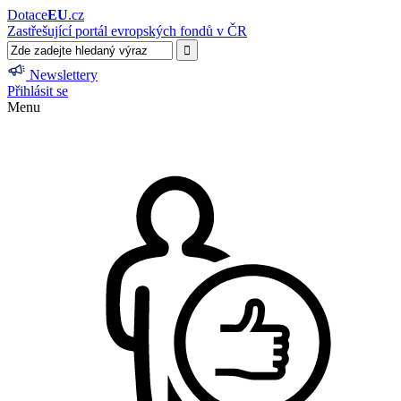
Dotace
EU
.cz
Zastřešující portál evropských fondů v ČR
Newslettery
Přihlásit se
Menu