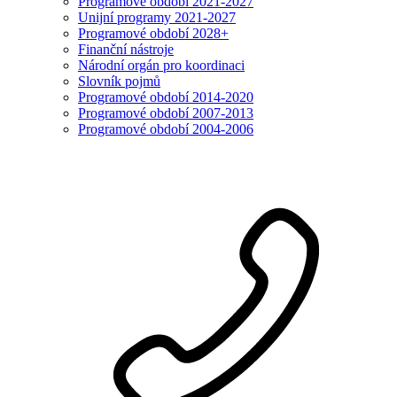
Programové období 2021-2027
Unijní programy 2021-2027
Programové období 2028+
Finanční nástroje
Národní orgán pro koordinaci
Slovník pojmů
Programové období 2014-2020
Programové období 2007-2013
Programové období 2004-2006