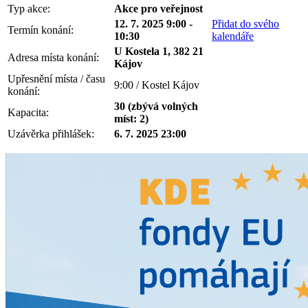
Typ akce:
Akce pro veřejnost
12. 7. 2025 9:00 -
Přidat do svého
Termín konání:
10:30
kalendáře
U Kostela 1, 382 21
Adresa místa konání:
Kájov
Upřesnění místa / času
9:00 / Kostel Kájov
konání:
30 (zbývá volných
Kapacita:
míst: 2)
Uzávěrka přihlášek:
6. 7. 2025 23:00