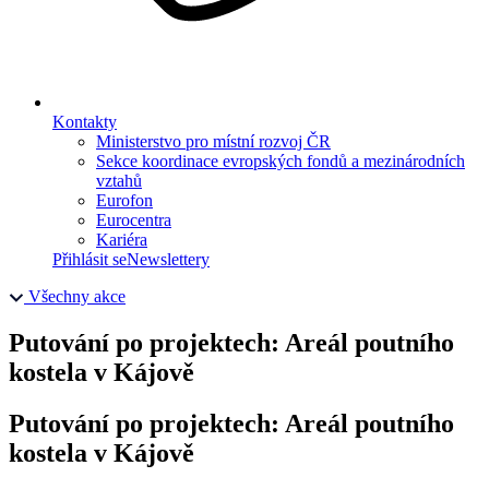
Kontakty
Ministerstvo pro místní rozvoj ČR
Sekce koordinace evropských fondů a mezinárodních
vztahů
Eurofon
Eurocentra
Kariéra
Přihlásit se
Newslettery
Všechny akce
Putování po projektech: Areál poutního
kostela v Kájově
Putování po projektech: Areál poutního
kostela v Kájově