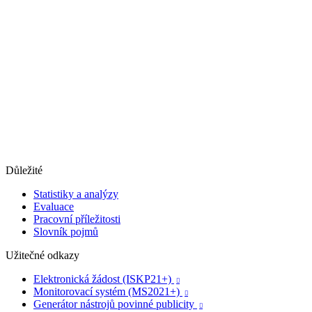
Důležité
Statistiky a analýzy
Evaluace
Pracovní příležitosti
Slovník pojmů
Užitečné odkazy
Elektronická žádost (ISKP21+)

Monitorovací systém (MS2021+)

Generátor nástrojů povinné publicity
