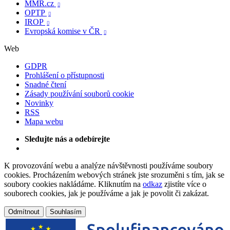
MMR.cz

OPTP

IROP

Evropská komise v ČR

Web
GDPR
Prohlášení o přístupnosti
Snadné čtení
Zásady používání souborů cookie
Novinky
RSS
Mapa webu
Sledujte nás a odebírejte
K provozování webu a analýze návštěvnosti používáme soubory
cookies. Procházením webových stránek jste srozuměni s tím, jak se
soubory cookies nakládáme. Kliknutím na
odkaz
zjistíte více o
souborech cookies, jak je používáme a jak je povolit či zakázat.
Odmítnout
Souhlasím