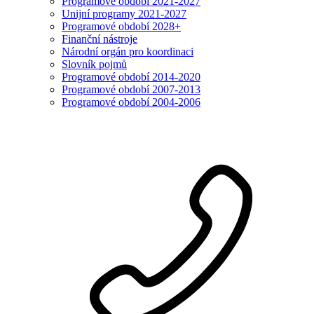
Programové období 2021-2027
Unijní programy 2021-2027
Programové období 2028+
Finanční nástroje
Národní orgán pro koordinaci
Slovník pojmů
Programové období 2014-2020
Programové období 2007-2013
Programové období 2004-2006