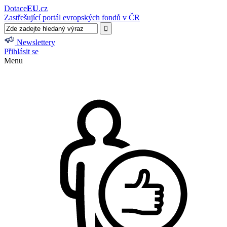
Dotace
EU
.cz
Zastřešující portál evropských fondů v ČR
Newslettery
Přihlásit se
Menu