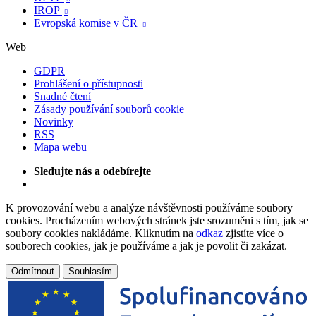
IROP

Evropská komise v ČR

Web
GDPR
Prohlášení o přístupnosti
Snadné čtení
Zásady používání souborů cookie
Novinky
RSS
Mapa webu
Sledujte nás a odebírejte
K provozování webu a analýze návštěvnosti používáme soubory
cookies. Procházením webových stránek jste srozuměni s tím, jak se
soubory cookies nakládáme. Kliknutím na
odkaz
zjistíte více o
souborech cookies, jak je používáme a jak je povolit či zakázat.
Odmítnout
Souhlasím