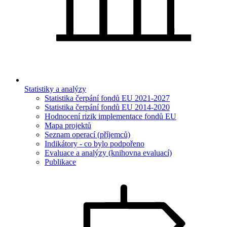
Statistiky a analýzy
Statistika čerpání fondů EU 2021-2027
Statistika čerpání fondů EU 2014-2020
Hodnocení rizik implementace fondů EU
Mapa projektů
Seznam operací (příjemců)
Indikátory - co bylo podpořeno
Evaluace a analýzy (knihovna evaluací)
Publikace