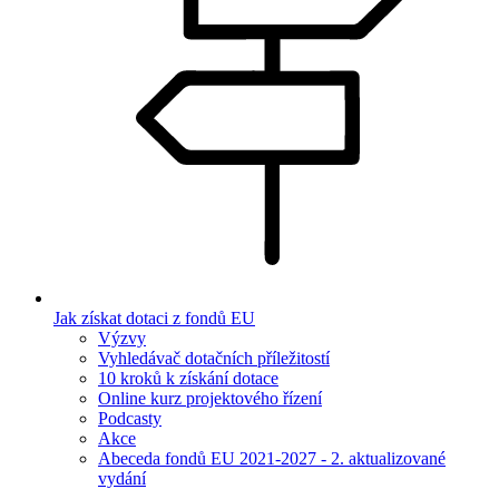
Jak získat dotaci z fondů EU
Výzvy
Vyhledávač dotačních příležitostí
10 kroků k získání dotace
Online kurz projektového řízení
Podcasty
Akce
Abeceda fondů EU 2021-2027 - 2. aktualizované
vydání