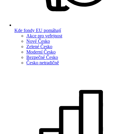
Kde fondy EU pomáhají
Akce pro veřejnost
Nové Česko
Zelené Česko
Moderní Česko
Bezpečné Česko
Česko netradičně