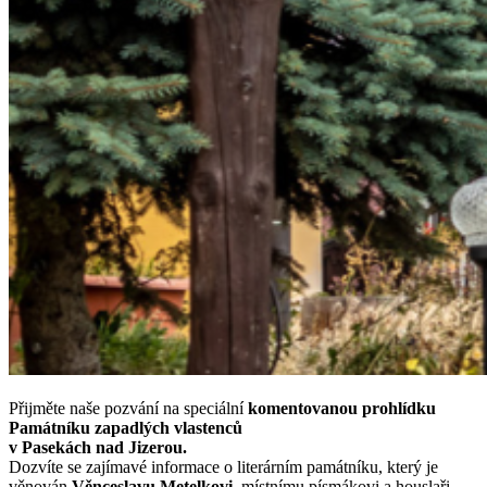
Přijměte naše pozvání na speciální
komentovanou prohlídku
Památníku zapadlých vlastenců
v Pasekách nad Jizerou.
Dozvíte se zajímavé informace o literárním památníku, který je
věnován
Věnceslavu Metelkovi
, místnímu písmákovi a houslaři.