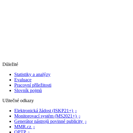
Důležité
Statistiky a analýzy
Evaluace
Pracovní příležitosti
Slovník pojmů
Užitečné odkazy
Elektronická žádost (ISKP21+)

Monitorovací systém (MS2021+)

Generátor nástrojů povinné publicity

MMR.cz

OPTP
