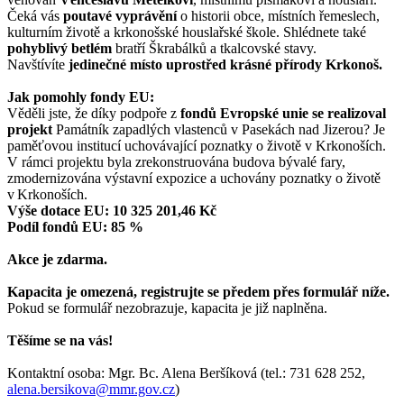
Čeká vás
poutavé vyprávění
o historii obce, místních řemeslech,
kulturním životě a krkonošské houslařské škole. Shlédnete také
pohyblivý betlém
bratří Škrabálků a tkalcovské stavy.
Navštívíte
jedinečné místo uprostřed krásné přírody Krkonoš.
Jak pomohly fondy EU:
Věděli jste, že díky podpoře z
fondů Evropské unie se realizoval
projekt
Památník zapadlých vlastenců v Pasekách nad Jizerou? Je
paměťovou institucí uchovávající poznatky o životě v Krkonoších.
V rámci projektu
byla zrekonstruována budova bývalé fary,
zmodernizována výstavní expozice a uchovány poznatky o životě
v Krkonoších.
Výše dotace EU: 10 325 201,46 Kč
Podíl fondů EU: 85 %
Akce je zdarma.
Kapacita je omezená, registrujte se předem přes formulář níže.
Pokud se formulář nezobrazuje, kapacita je již naplněna.
Těšíme se na vás!
Kontaktní osoba: Mgr. Bc. Alena Beršíková (tel.: 731 628 252,
alena.bersikova@mmr.gov.cz
)