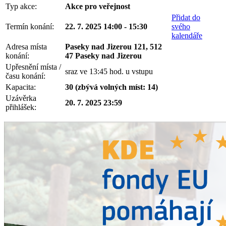
Typ akce:
Akce pro veřejnost
Přidat do
Termín konání:
22. 7. 2025 14:00 - 15:30
svého
kalendáře
Adresa místa
Paseky nad Jizerou 121, 512
konání:
47 Paseky nad Jizerou
Upřesnění místa /
sraz ve 13:45 hod. u vstupu
času konání:
Kapacita:
30 (zbývá volných míst: 14)
Uzávěrka
20. 7. 2025 23:59
přihlášek: