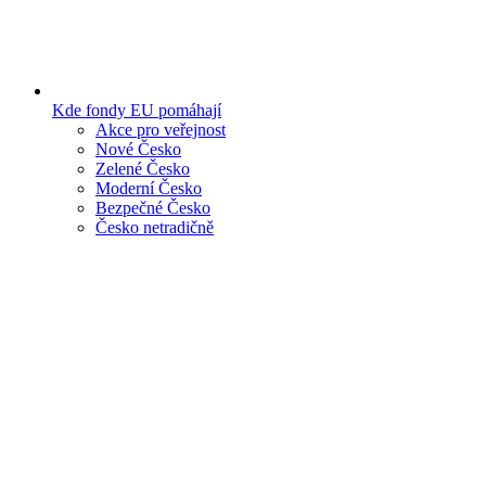
Kde fondy EU pomáhají
Akce pro veřejnost
Nové Česko
Zelené Česko
Moderní Česko
Bezpečné Česko
Česko netradičně