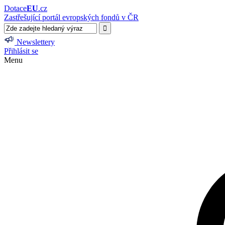
Dotace
EU
.cz
Zastřešující portál evropských fondů v ČR
Newslettery
Přihlásit se
Menu