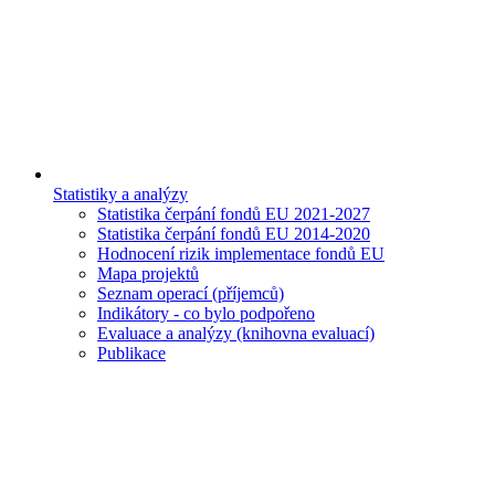
Statistiky a analýzy
Statistika čerpání fondů EU 2021-2027
Statistika čerpání fondů EU 2014-2020
Hodnocení rizik implementace fondů EU
Mapa projektů
Seznam operací (příjemců)
Indikátory - co bylo podpořeno
Evaluace a analýzy (knihovna evaluací)
Publikace