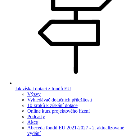
Jak získat dotaci z fondů EU
Výzvy
Vyhledávač dotačních příležitostí
10 kroků k získání dotace
Online kurz projektového řízení
Podcasty
Akce
Abeceda fondů EU 2021-2027 - 2. aktualizované
vydání