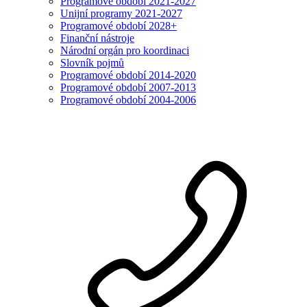
Programové období 2021-2027
Unijní programy 2021-2027
Programové období 2028+
Finanční nástroje
Národní orgán pro koordinaci
Slovník pojmů
Programové období 2014-2020
Programové období 2007-2013
Programové období 2004-2006