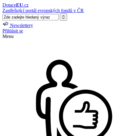
Dotace
EU
.cz
Zastřešující portál evropských fondů v ČR
Newslettery
Přihlásit se
Menu