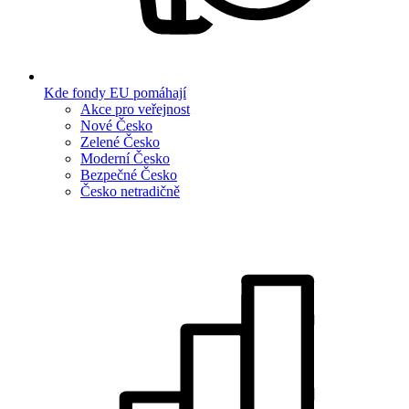
Kde fondy EU pomáhají
Akce pro veřejnost
Nové Česko
Zelené Česko
Moderní Česko
Bezpečné Česko
Česko netradičně