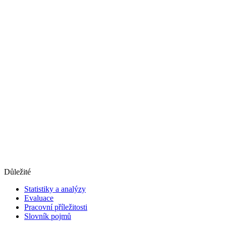
Důležité
Statistiky a analýzy
Evaluace
Pracovní příležitosti
Slovník pojmů