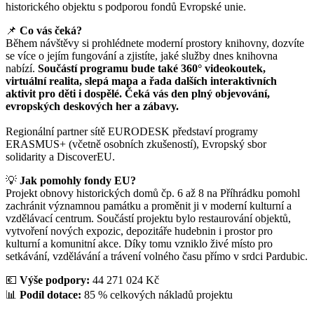
historického objektu s podporou fondů Evropské unie.
📌
Co vás čeká?
Během návštěvy si prohlédnete moderní prostory knihovny, dozvíte
se více o jejím fungování a zjistíte, jaké služby dnes knihovna
nabízí.
Součástí programu bude také 360° videokoutek,
virtuální realita, slepá mapa a řada dalších interaktivních
aktivit pro děti i dospělé. Čeká vás den plný objevování,
evropských deskových her a zábavy.
Regionální partner sítě EURODESK představí programy
ERASMUS+ (včetně osobních zkušeností), Evropský sbor
solidarity a DiscoverEU.
💡
Jak pomohly fondy EU?
Projekt obnovy historických domů čp. 6 až 8 na Příhrádku pomohl
zachránit významnou památku a proměnit ji v moderní kulturní a
vzdělávací centrum. Součástí projektu bylo restaurování objektů,
vytvoření nových expozic, depozitáře hudebnin i prostor pro
kulturní a komunitní akce. Díky tomu vzniklo živé místo pro
setkávání, vzdělávání a trávení volného času přímo v srdci Pardubic.
💶
Výše podpory:
44 271 024 Kč
📊
Podíl dotace:
85 % celkových nákladů projektu