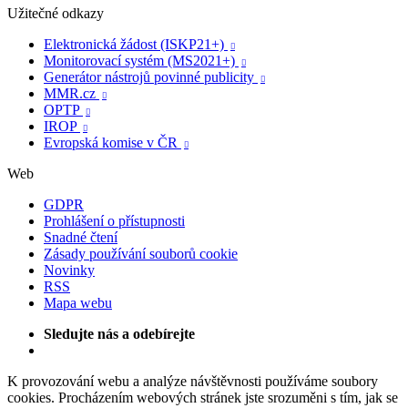
Užitečné odkazy
Elektronická žádost (ISKP21+)

Monitorovací systém (MS2021+)

Generátor nástrojů povinné publicity

MMR.cz

OPTP

IROP

Evropská komise v ČR

Web
GDPR
Prohlášení o přístupnosti
Snadné čtení
Zásady používání souborů cookie
Novinky
RSS
Mapa webu
Sledujte nás a odebírejte
K provozování webu a analýze návštěvnosti používáme soubory
cookies. Procházením webových stránek jste srozuměni s tím, jak se