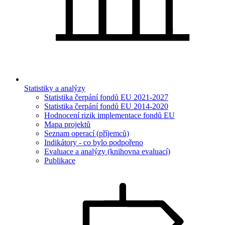
Statistiky a analýzy
Statistika čerpání fondů EU 2021-2027
Statistika čerpání fondů EU 2014-2020
Hodnocení rizik implementace fondů EU
Mapa projektů
Seznam operací (příjemců)
Indikátory - co bylo podpořeno
Evaluace a analýzy (knihovna evaluací)
Publikace