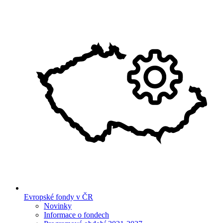
Evropské fondy v ČR
Novinky
Informace o fondech