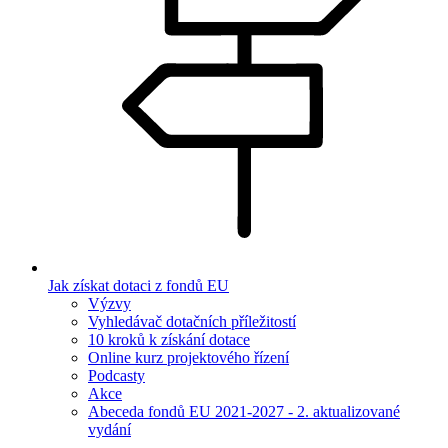
Jak získat dotaci z fondů EU
Výzvy
Vyhledávač dotačních příležitostí
10 kroků k získání dotace
Online kurz projektového řízení
Podcasty
Akce
Abeceda fondů EU 2021-2027 - 2. aktualizované
vydání