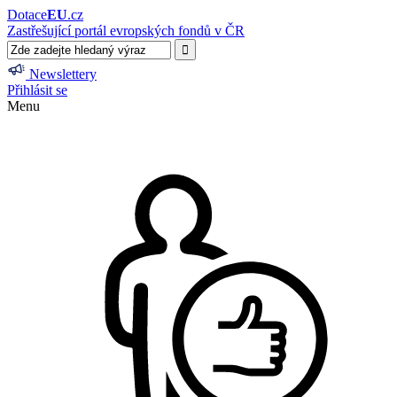
Dotace
EU
.cz
Zastřešující portál evropských fondů v ČR
Newslettery
Přihlásit se
Menu