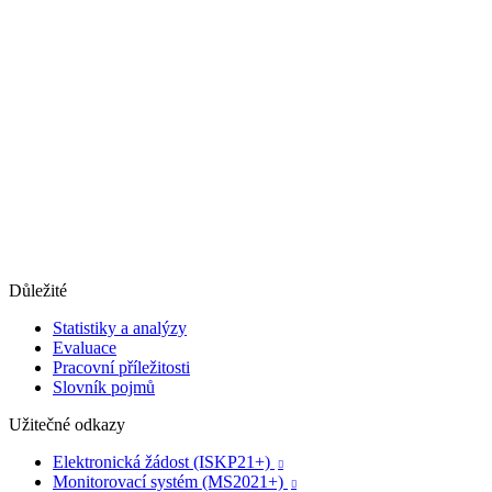
Důležité
Statistiky a analýzy
Evaluace
Pracovní příležitosti
Slovník pojmů
Užitečné odkazy
Elektronická žádost (ISKP21+)

Monitorovací systém (MS2021+)
