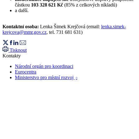
částkou
103 328 621 Kč
(85% z celkových níkladů)
a další.
Kontaktní osoba:
Lenka Šimek Krejčová (email:
lenka.simek-
krejcova@mmr.gov.cz
, tel. 731 681 631)
Tisknout
Kontakty
Národní orgán pro koordinaci
Eurocentra
Ministerstvo pro místní rozvoj
