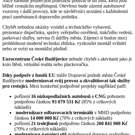
Akce nabídne jedinečnou příležitost podívat se do míst, která jsou
běžně cestujícím nepřístupná. Otevřeno bude zázemí autobusové
vozovny i další provozy, kde se návštěvníci seznámí s každodenní
prací zaměstnanců dopravního podniku.
Chybět nebudou ukázky vozidel a technického vybavení,
prezentace dispečinku, správy veřejného osvětlení, trakčního vedení,
parkovací služby, servisu či údržby města. Zájemci si budou moci
prohlédnout moderní techniku zblízka, vyzkoušet montáž svítidel
nebo se svézt na montážní plošině.
Eurocentrum České Budějovice
nebude chybět s aktvitami jako je
kolo štěstí, virtuální realita nebo plackovačka.
Díky podpoře z fondů EU
může Dopravní podnik města České
Budějovice
modernizovat svůj provoz a zkvalitňovat tak služby
pro cestující.
Mezi konkrétní podpořené projekty například patří:
pořízení
16 nízkopodlažních autobusů s CNG
pohonem
podpořeno částkou
93 079 531 Kč
(85% z celkových
nákladů)
moderniizace odbavovacích terminálů
v MHD podpořeno
částkou
14 000 000 Kč
(70% z celkových nákladů)
pořízení
21 trolejbusů
podpořeno částkou
260 841 000 Kč
(70% z celkových nákladů)
modernizace napájecí sítě
trolejbusové dopravy podpořeno