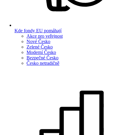
Kde fondy EU pomáhají
Akce pro veřejnost
Nové Česko
Zelené Česko
Moderní Česko
Bezpečné Česko
Česko netradičně