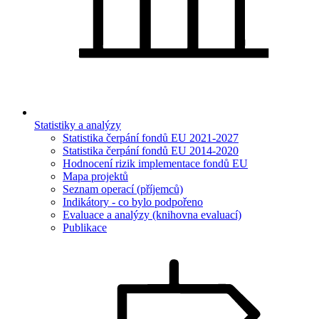
Statistiky a analýzy
Statistika čerpání fondů EU 2021-2027
Statistika čerpání fondů EU 2014-2020
Hodnocení rizik implementace fondů EU
Mapa projektů
Seznam operací (příjemců)
Indikátory - co bylo podpořeno
Evaluace a analýzy (knihovna evaluací)
Publikace