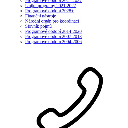
Programové období 2021-2027
Unijní programy 2021-2027
Programové období 2028+
Finanční nástroje
Národní orgán pro koordinaci
Slovník pojmů
Programové období 2014-2020
Programové období 2007-2013
Programové období 2004-2006