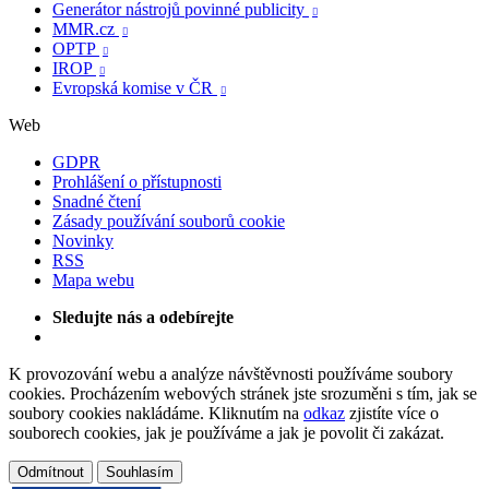
Generátor nástrojů povinné publicity

MMR.cz

OPTP

IROP

Evropská komise v ČR

Web
GDPR
Prohlášení o přístupnosti
Snadné čtení
Zásady používání souborů cookie
Novinky
RSS
Mapa webu
Sledujte nás a odebírejte
K provozování webu a analýze návštěvnosti používáme soubory
cookies. Procházením webových stránek jste srozuměni s tím, jak se
soubory cookies nakládáme. Kliknutím na
odkaz
zjistíte více o
souborech cookies, jak je používáme a jak je povolit či zakázat.
Odmítnout
Souhlasím