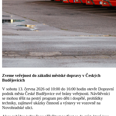
Zveme veřejnost do zákulisí městské dopravy v Českých
Budějovicích
V sobotu 13. června 2026 od 10:00 do 16:00 hodin otevře Dopravní
podnik města České Budějovice své brány veřejnosti. Návštěvníci
se mohou těšit na pestrý program pro děti i dospělé, prohlídky
techniky, zajímavé ukázky činností a výstavy ve vozovně na
Novohradské ulici.