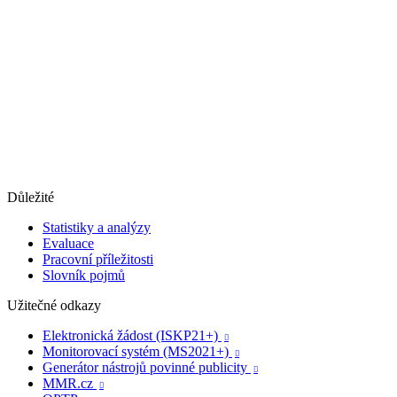
Důležité
Statistiky a analýzy
Evaluace
Pracovní příležitosti
Slovník pojmů
Užitečné odkazy
Elektronická žádost (ISKP21+)

Monitorovací systém (MS2021+)

Generátor nástrojů povinné publicity

MMR.cz
