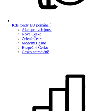
Kde fondy EU pomáhají
Akce pro veřejnost
Nové Česko
Zelené Česko
Moderní Česko
Bezpečné Česko
Česko netradičně