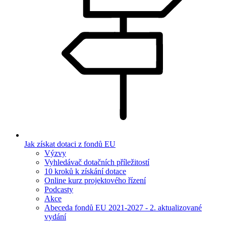
Jak získat dotaci z fondů EU
Výzvy
Vyhledávač dotačních příležitostí
10 kroků k získání dotace
Online kurz projektového řízení
Podcasty
Akce
Abeceda fondů EU 2021-2027 - 2. aktualizované
vydání