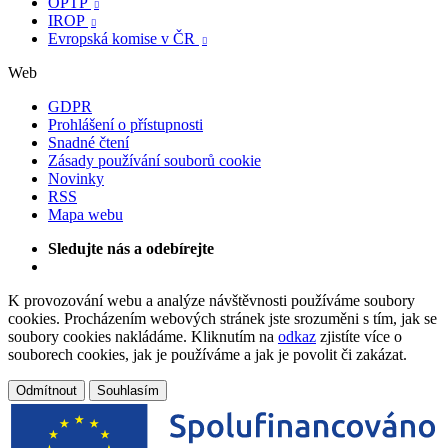
OPTP

IROP

Evropská komise v ČR

Web
GDPR
Prohlášení o přístupnosti
Snadné čtení
Zásady používání souborů cookie
Novinky
RSS
Mapa webu
Sledujte nás a odebírejte
K provozování webu a analýze návštěvnosti používáme soubory
cookies. Procházením webových stránek jste srozuměni s tím, jak se
soubory cookies nakládáme. Kliknutím na
odkaz
zjistíte více o
souborech cookies, jak je používáme a jak je povolit či zakázat.
Odmítnout
Souhlasím