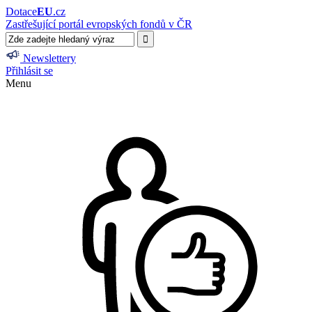
Dotace
EU
.cz
Zastřešující portál evropských fondů v ČR
Newslettery
Přihlásit se
Menu