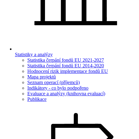
Statistiky a analýzy
Statistika čerpání fondů EU 2021-2027
Statistika čerpání fondů EU 2014-2020
Hodnocení rizik implementace fondů EU
Mapa projektů
Seznam operací (příjemců)
Indikátory - co bylo podpořeno
Evaluace a analýzy (knihovna evaluací)
Publikace