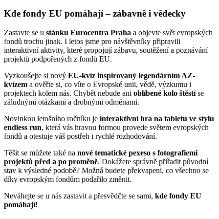
Kde fondy EU pomáhají – zábavně i vědecky
Zastavte se u
stánku Eurocentra Praha
a objevte svět evropských
fondů trochu jinak. I letos jsme pro návštěvníky připravili
interaktivní aktivity, které propojují zábavu, soutěžení a poznávání
projektů podpořených z fondů EU.
Vyzkoušejte si nový
EU-kvíz inspirovaný legendárním AZ-
kvízem
a ověřte si, co víte o Evropské unii, vědě, výzkumu i
projektech kolem nás. Chybět nebude ani
oblíbené kolo štěstí
se
záludnými otázkami a drobnými odměnami.
Novinkou letošního ročníku je
interaktivní hra na tabletu ve stylu
endless run
, která vás hravou formou provede světem evropských
fondů a otestuje váš postřeh i rychlé rozhodování.
Těšit se můžete také na
nové tematické pexeso s fotografiemi
projektů před a po proměně
. Dokážete správně přiřadit původní
stav k výsledné podobě? Možná budete překvapeni, co všechno se
díky evropským fondům podařilo změnit.
Neváhejte se u nás zastavit a přesvědčte se sami,
kde fondy EU
pomáhají!