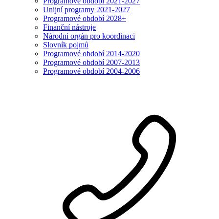
Programové období 2021-2027
Unijní programy 2021-2027
Programové období 2028+
Finanční nástroje
Národní orgán pro koordinaci
Slovník pojmů
Programové období 2014-2020
Programové období 2007-2013
Programové období 2004-2006