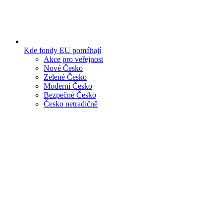
Kde fondy EU pomáhají
Akce pro veřejnost
Nové Česko
Zelené Česko
Moderní Česko
Bezpečné Česko
Česko netradičně