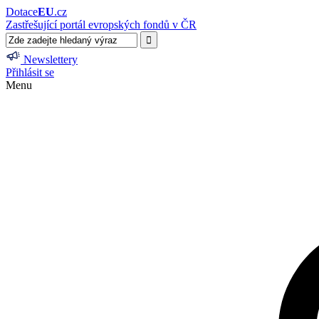
Dotace
EU
.cz
Zastřešující portál evropských fondů v ČR
Newslettery
Přihlásit se
Menu