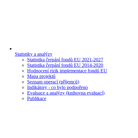
Statistiky a analýzy
Statistika čerpání fondů EU 2021-2027
Statistika čerpání fondů EU 2014-2020
Hodnocení rizik implementace fondů EU
Mapa projektů
Seznam operací (příjemců)
Indikátory - co bylo podpořeno
Evaluace a analýzy (knihovna evaluací)
Publikace