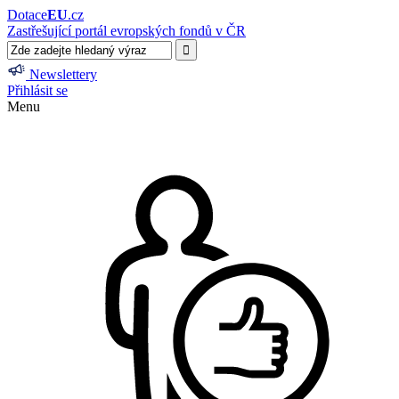
Dotace
EU
.cz
Zastřešující portál evropských fondů v ČR
Newslettery
Přihlásit se
Menu