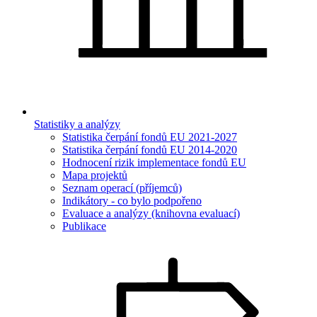
Statistiky a analýzy
Statistika čerpání fondů EU 2021-2027
Statistika čerpání fondů EU 2014-2020
Hodnocení rizik implementace fondů EU
Mapa projektů
Seznam operací (příjemců)
Indikátory - co bylo podpořeno
Evaluace a analýzy (knihovna evaluací)
Publikace