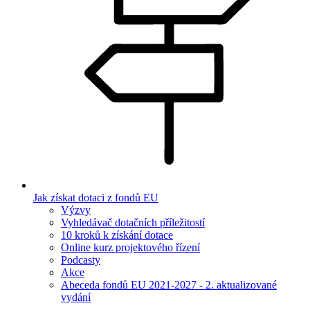
Jak získat dotaci z fondů EU
Výzvy
Vyhledávač dotačních příležitostí
10 kroků k získání dotace
Online kurz projektového řízení
Podcasty
Akce
Abeceda fondů EU 2021-2027 - 2. aktualizované
vydání