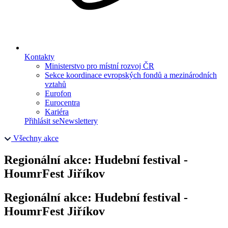
Kontakty
Ministerstvo pro místní rozvoj ČR
Sekce koordinace evropských fondů a mezinárodních
vztahů
Eurofon
Eurocentra
Kariéra
Přihlásit se
Newslettery
Všechny akce
Regionální akce: Hudební festival -
HoumrFest Jiříkov
Regionální akce: Hudební festival -
HoumrFest Jiříkov