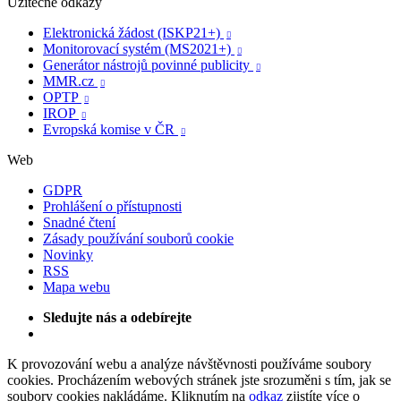
Užitečné odkazy
Elektronická žádost (ISKP21+)

Monitorovací systém (MS2021+)

Generátor nástrojů povinné publicity

MMR.cz

OPTP

IROP

Evropská komise v ČR

Web
GDPR
Prohlášení o přístupnosti
Snadné čtení
Zásady používání souborů cookie
Novinky
RSS
Mapa webu
Sledujte nás a odebírejte
K provozování webu a analýze návštěvnosti používáme soubory
cookies. Procházením webových stránek jste srozuměni s tím, jak se
soubory cookies nakládáme. Kliknutím na
odkaz
zjistíte více o