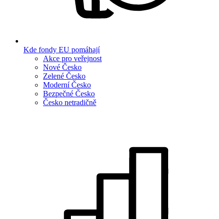
Kde fondy EU pomáhají
Akce pro veřejnost
Nové Česko
Zelené Česko
Moderní Česko
Bezpečné Česko
Česko netradičně