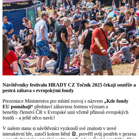
Návštěvníky festivalu HRADY CZ Točník 2025 čekají soutěže a
pestrá zábava s evropskými fondy
Prezentace Ministerstva pro místní rozvoj s názvem
„Kde fondy
EU pomáhají“
představí zábavnou formou význam a
benefity členství ČR v Evropské unii včetně přínosů evropských
fondů – a ještě něco navíc!
V našem stanu si návštěvníci vyzkouší své znalosti v nové
interaktivní hře, zatočí kolem štěstí 🎡, prověří svůj postřeh v pexesu