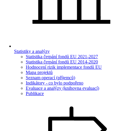
Statistiky a analýzy
Statistika čerpání fondů EU 2021-2027
Statistika čerpání fondů EU 2014-2020
Hodnocení rizik implementace fondů EU
Mapa projektů
Seznam operací (příjemců)
Indikátory - co bylo podpořeno
Evaluace a analýzy (knihovna evaluací)
Publikace