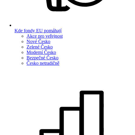
Kde fondy EU pomáhají
Akce pro veřejnost
Nové Česko
Zelené Česko
Moderní Česko
Bezpečné Česko
Česko netradičně