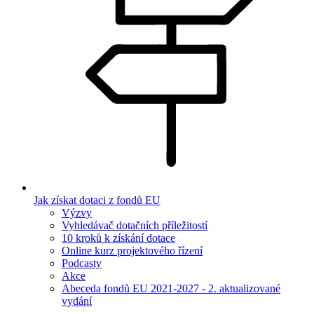
Jak získat dotaci z fondů EU
Výzvy
Vyhledávač dotačních příležitostí
10 kroků k získání dotace
Online kurz projektového řízení
Podcasty
Akce
Abeceda fondů EU 2021-2027 - 2. aktualizované
vydání