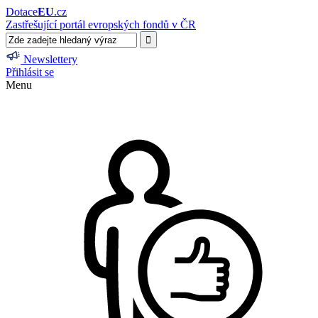
Dotace
EU
.cz
Zastřešující portál evropských fondů v ČR
Newslettery
Přihlásit se
Menu