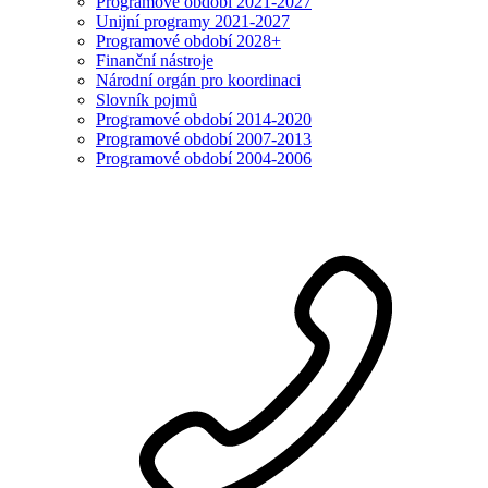
Programové období 2021-2027
Unijní programy 2021-2027
Programové období 2028+
Finanční nástroje
Národní orgán pro koordinaci
Slovník pojmů
Programové období 2014-2020
Programové období 2007-2013
Programové období 2004-2006