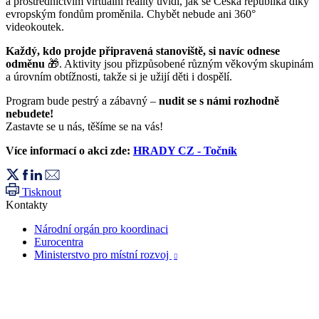
a prostřednictvím virtuální reality uvidí, jak se Česká republika díky
evropským fondům proměnila. Chybět nebude ani 360°
videokoutek.
Každý, kdo projde připravená stanoviště, si navíc odnese
odměnu
🎁. Aktivity jsou přizpůsobené různým věkovým skupinám
a úrovním obtížnosti, takže si je užijí děti i dospělí.
Program bude pestrý a zábavný –
nudit se s námi rozhodně
nebudete!
Zastavte se u nás, těšíme se na vás!
Více informací o akci zde:
HRADY CZ - Točník
Tisknout
Kontakty
Národní orgán pro koordinaci
Eurocentra
Ministerstvo pro místní rozvoj
