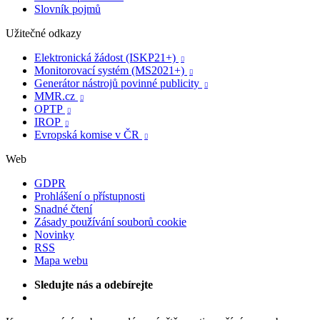
Slovník pojmů
Užitečné odkazy
Elektronická žádost (ISKP21+)

Monitorovací systém (MS2021+)

Generátor nástrojů povinné publicity

MMR.cz

OPTP

IROP

Evropská komise v ČR

Web
GDPR
Prohlášení o přístupnosti
Snadné čtení
Zásady používání souborů cookie
Novinky
RSS
Mapa webu
Sledujte nás a odebírejte