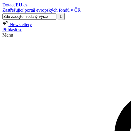
Dotace
EU
.cz
Zastřešující portál evropských fondů v ČR
Newslettery
Přihlásit se
Menu