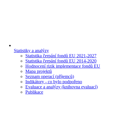
Statistiky a analýzy
Statistika čerpání fondů EU 2021-2027
Statistika čerpání fondů EU 2014-2020
Hodnocení rizik implementace fondů EU
Mapa projektů
Seznam operací (příjemců)
Indikátory - co bylo podpořeno
Evaluace a analýzy (knihovna evaluací)
Publikace