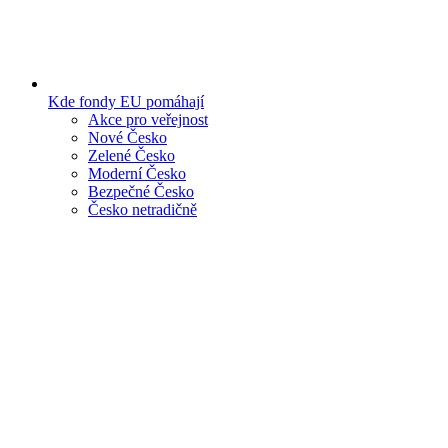
Kde fondy EU pomáhají
Akce pro veřejnost
Nové Česko
Zelené Česko
Moderní Česko
Bezpečné Česko
Česko netradičně