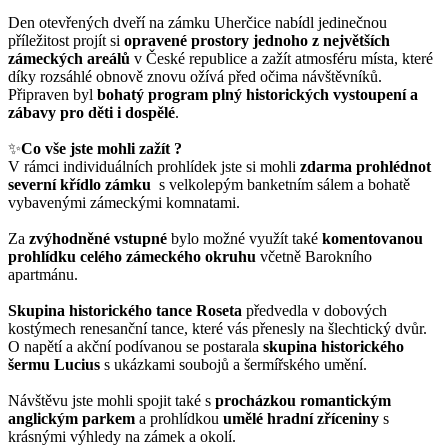
Den otevřených dveří na zámku Uherčice nabídl jedinečnou
příležitost projít si
opravené prostory
jednoho z největších
zámeckých areálů
v České republice a zažít atmosféru místa, které
díky rozsáhlé obnově znovu ožívá před očima návštěvníků.
Připraven byl
bohatý program
plný historických vystoupení a
zábavy pro děti i dospělé
.
✨
Co vše jste mohli zažít
?
V rámci individuálních prohlídek jste si mohli
zdarma
prohlédnot
severní křídlo
zámku
s
velkolepým banketním sálem a bohatě
vybavenými zámeckými komnatami.
Za
zvýhodněné vstupné
bylo možné využít také
komentovanou
prohlídku celého zámeckého okruhu
včetně Barokního
apartmánu.
Skupina historického tance Roseta
předvedla v dobových
kostýmech renesanční tance, které vás přenesly na šlechtický dvůr.
O napětí a akční podívanou se postarala
skupina historického
šermu Lucius
s ukázkami soubojů a šermířského umění.
Návštěvu jste mohli spojit také s
procházkou romantickým
anglickým parkem
a prohlídkou
umělé hradní zříceniny
s
krásnými výhledy na zámek a okolí.