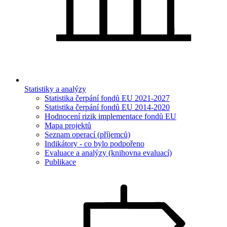
Statistiky a analýzy
Statistika čerpání fondů EU 2021-2027
Statistika čerpání fondů EU 2014-2020
Hodnocení rizik implementace fondů EU
Mapa projektů
Seznam operací (příjemců)
Indikátory - co bylo podpořeno
Evaluace a analýzy (knihovna evaluací)
Publikace