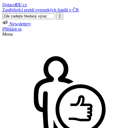
Dotace
EU
.cz
Zastřešující portál evropských fondů v ČR
Newslettery
Přihlásit se
Menu