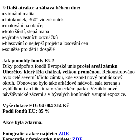
✨
Další atrakce a zábava během dne:
▸virtuální realita
▸fotokoutek, 360° videokoutek
▸malování na obličej
▸kolo štěstí, slepá mapa
▸výroba vlastních odznáčků
▸hlasování o nejlepší projekt a losování cen
▸soutěže pro děti i dospělé
Jak pomohly fondy EU?
Díky podpoře z fondů Evropské unie
prošel areál zámku
Uherčice, který léta chátral, velkou proměnou
. Rekonstruováno
bylo celé severní křídlo zámku, kde vznikl nový prohlídkový
okruh. Obnoveno bylo také arkádové nádvoří, sala terrena s
vyhlídkou i architektura v zámeckém parku. Vzniklo nové
návštěvnické zázemí a v bývalých konírnách vstupní expozice.
Výše dotace EU:
94 004 314 Kč
Podíl fondů EU:
85 %
Akce byla zdarma.
Fotografie z akce najdete:
ZDE
Fotografie z fotokoutku najdete:
ZDE