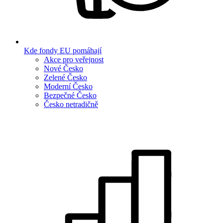
Kde fondy EU pomáhají
Akce pro veřejnost
Nové Česko
Zelené Česko
Moderní Česko
Bezpečné Česko
Česko netradičně