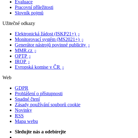
Evaluace
Pracovní příležitosti
Slovník pojmů
Užitečné odkazy
Elektronická žádost (ISKP21+)

Monitorovací systém (MS2021+)

Generátor nástrojů povinné publicity

MMR.cz

OPTP

IROP

Evropská komise v ČR

Web
GDPR
Prohlášení o přístupnosti
Snadné čtení
Zásady používání souborů cookie
Novinky
RSS
Mapa webu
Sledujte nás a odebírejte