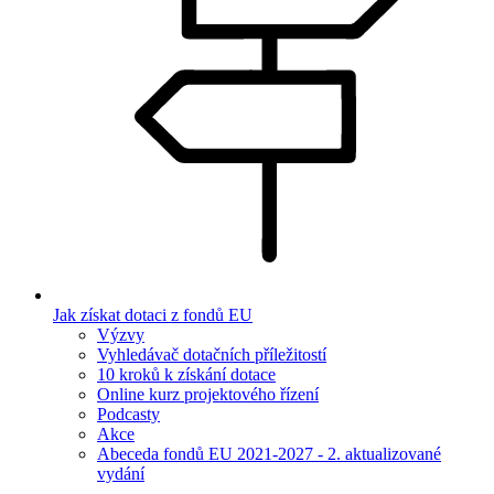
Jak získat dotaci z fondů EU
Výzvy
Vyhledávač dotačních příležitostí
10 kroků k získání dotace
Online kurz projektového řízení
Podcasty
Akce
Abeceda fondů EU 2021-2027 - 2. aktualizované
vydání