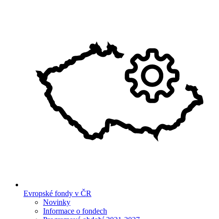
Evropské fondy v ČR
Novinky
Informace o fondech