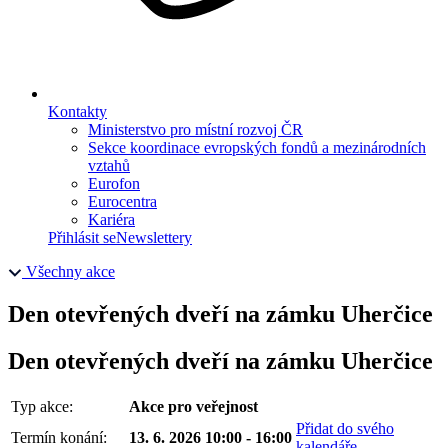
Kontakty
Ministerstvo pro místní rozvoj ČR
Sekce koordinace evropských fondů a mezinárodních
vztahů
Eurofon
Eurocentra
Kariéra
Přihlásit se
Newslettery
Všechny akce
Den otevřených dveří na zámku Uherčice
Den otevřených dveří na zámku Uherčice
Typ akce:
Akce pro veřejnost
Přidat do svého
Termín konání:
13. 6. 2026 10:00 - 16:00
kalendáře