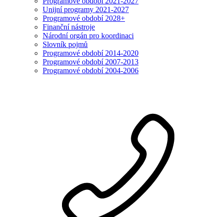
Programové období 2021-2027
Unijní programy 2021-2027
Programové období 2028+
Finanční nástroje
Národní orgán pro koordinaci
Slovník pojmů
Programové období 2014-2020
Programové období 2007-2013
Programové období 2004-2006