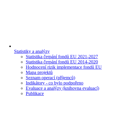
Statistiky a analýzy
Statistika čerpání fondů EU 2021-2027
Statistika čerpání fondů EU 2014-2020
Hodnocení rizik implementace fondů EU
Mapa projektů
Seznam operací (příjemců)
Indikátory - co bylo podpořeno
Evaluace a analýzy (knihovna evaluací)
Publikace