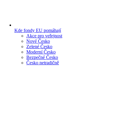
Kde fondy EU pomáhají
Akce pro veřejnost
Nové Česko
Zelené Česko
Moderní Česko
Bezpečné Česko
Česko netradičně