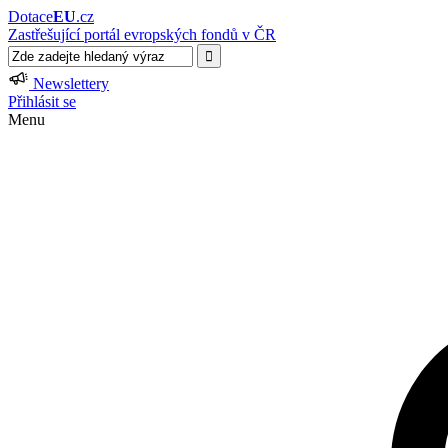
Dotace
EU
.cz
Zastřešující portál evropských fondů v ČR
Newslettery
Přihlásit se
Menu