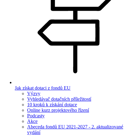
Jak získat dotaci z fondů EU
Výzvy
Vyhledávač dotačních příležitostí
10 kroků k získání dotace
Online kurz projektového řízení
Podcasty
Akce
Abeceda fondů EU 2021-2027 - 2. aktualizované
vydání