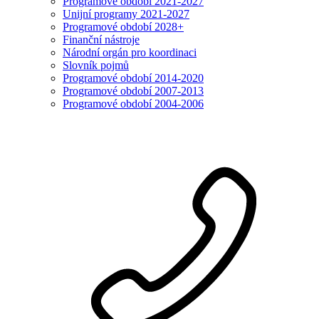
Programové období 2021-2027
Unijní programy 2021-2027
Programové období 2028+
Finanční nástroje
Národní orgán pro koordinaci
Slovník pojmů
Programové období 2014-2020
Programové období 2007-2013
Programové období 2004-2006