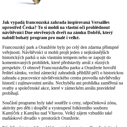
Jak vypadá francouzská zahrada inspirovaná Versailles
uprostřed Česka? To si mohli na vlastní oči prohlédnout
návštěvníci Dne otevřených dveří na zámku Dobříš, který
nabídl bohatý program pro malé i velké.
Francouzský park a Oranžérie byly po celý den zdarma přístupné
veřejnosti. Návštěvníci si mohli projít jeden z nejkrásnějších
historických parků u nás vlastním tempem nebo se zapojit do
komentovaných prohlídek, které představily areál z různých
perspektiv. O obnově Francouzského parku a Oranžerie hovořil
ředitel zámku, vrchní zámecký zahradník přiblížil péči o historickou
zahradu a pracovnice návštěvnického centra provedla návštěvníky
historií i zajímavostmi areálu. Nechyběla ani prohlídka zaměřená na
svatby a společenské akce, které v zámeckém areálu pravidelně
probíhají.
Součástí programu byly také soutěže o ceny, odpočinková zóna,
aktivity pro děti i dospělé a vystoupení folklorního souboru
Kamýček z Kamýku nad Vltavou. Velký zájem vzbudilo také
maňáskové divadlo v prostorách Oranžerie.