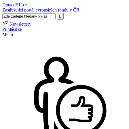
Dotace
EU
.cz
Zastřešující portál evropských fondů v ČR
Newslettery
Přihlásit se
Menu