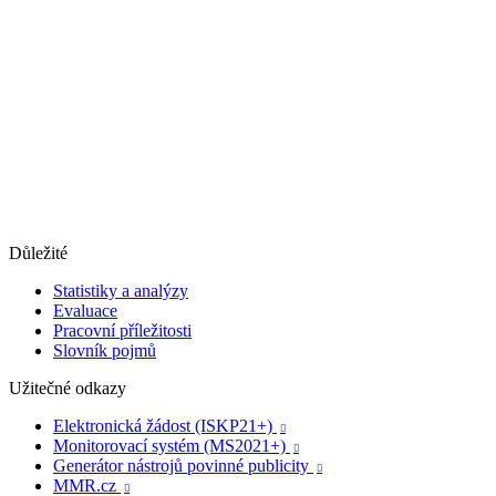
Důležité
Statistiky a analýzy
Evaluace
Pracovní příležitosti
Slovník pojmů
Užitečné odkazy
Elektronická žádost (ISKP21+)

Monitorovací systém (MS2021+)

Generátor nástrojů povinné publicity

MMR.cz
