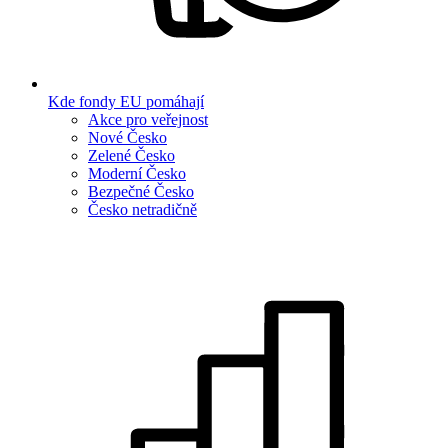
Kde fondy EU pomáhají
Akce pro veřejnost
Nové Česko
Zelené Česko
Moderní Česko
Bezpečné Česko
Česko netradičně