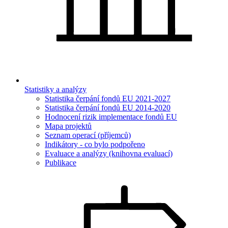
Statistiky a analýzy
Statistika čerpání fondů EU 2021-2027
Statistika čerpání fondů EU 2014-2020
Hodnocení rizik implementace fondů EU
Mapa projektů
Seznam operací (příjemců)
Indikátory - co bylo podpořeno
Evaluace a analýzy (knihovna evaluací)
Publikace