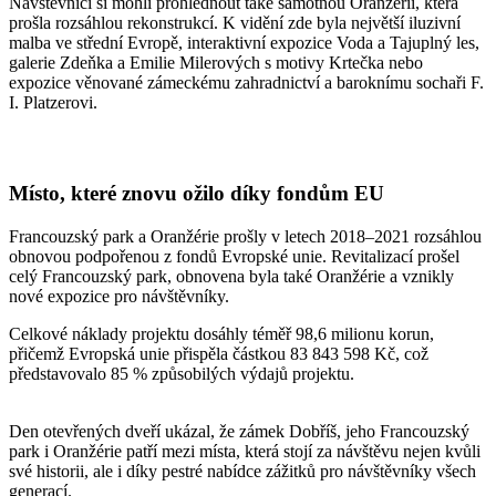
Návštěvníci si mohli prohlédnout také samotnou Oranžerii, která
prošla rozsáhlou rekonstrukcí. K vidění zde byla největší iluzivní
malba ve střední Evropě, interaktivní expozice Voda a Tajuplný les,
galerie Zdeňka a Emilie Milerových s motivy Krtečka nebo
expozice věnované zámeckému zahradnictví a baroknímu sochaři F.
I. Platzerovi.
Místo, které znovu ožilo díky fondům EU
Francouzský park a Oranžérie prošly v letech 2018–2021 rozsáhlou
obnovou podpořenou z fondů Evropské unie. Revitalizací prošel
celý Francouzský park, obnovena byla také Oranžérie a vznikly
nové expozice pro návštěvníky.
Celkové náklady projektu dosáhly téměř 98,6 milionu korun,
přičemž Evropská unie přispěla částkou 83 843 598 Kč, což
představovalo 85 % způsobilých výdajů projektu.
Den otevřených dveří ukázal, že zámek Dobříš, jeho Francouzský
park i Oranžérie patří mezi místa, která stojí za návštěvu nejen kvůli
své historii, ale i díky pestré nabídce zážitků pro návštěvníky všech
generací.