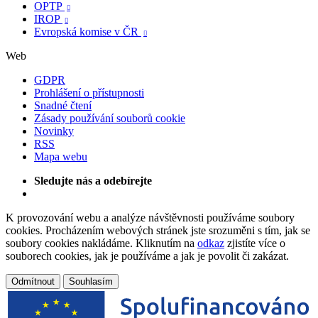
OPTP

IROP

Evropská komise v ČR

Web
GDPR
Prohlášení o přístupnosti
Snadné čtení
Zásady používání souborů cookie
Novinky
RSS
Mapa webu
Sledujte nás a odebírejte
K provozování webu a analýze návštěvnosti používáme soubory
cookies. Procházením webových stránek jste srozuměni s tím, jak se
soubory cookies nakládáme. Kliknutím na
odkaz
zjistíte více o
souborech cookies, jak je používáme a jak je povolit či zakázat.
Odmítnout
Souhlasím