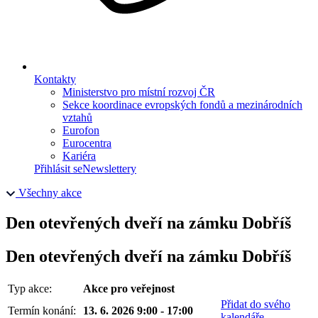
Kontakty
Ministerstvo pro místní rozvoj ČR
Sekce koordinace evropských fondů a mezinárodních
vztahů
Eurofon
Eurocentra
Kariéra
Přihlásit se
Newslettery
Všechny akce
Den otevřených dveří na zámku Dobříš
Den otevřených dveří na zámku Dobříš
Typ akce:
Akce pro veřejnost
Přidat do svého
Termín konání:
13. 6. 2026 9:00 - 17:00
kalendáře