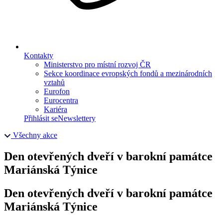
Kontakty
Ministerstvo pro místní rozvoj ČR
Sekce koordinace evropských fondů a mezinárodních
vztahů
Eurofon
Eurocentra
Kariéra
Přihlásit se
Newslettery
Všechny akce
Den otevřených dveří v barokní památce
Mariánská Týnice
Den otevřených dveří v barokní památce
Mariánská Týnice