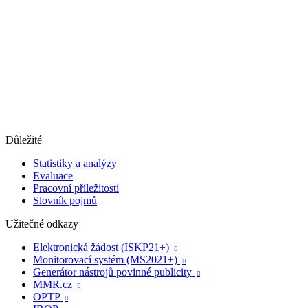
Důležité
Statistiky a analýzy
Evaluace
Pracovní příležitosti
Slovník pojmů
Užitečné odkazy
Elektronická žádost (ISKP21+)

Monitorovací systém (MS2021+)

Generátor nástrojů povinné publicity

MMR.cz

OPTP
