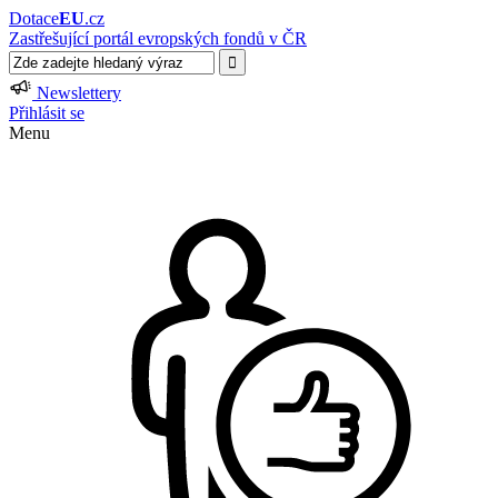
Dotace
EU
.cz
Zastřešující portál evropských fondů v ČR
Newslettery
Přihlásit se
Menu