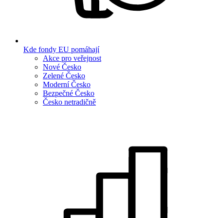
Kde fondy EU pomáhají
Akce pro veřejnost
Nové Česko
Zelené Česko
Moderní Česko
Bezpečné Česko
Česko netradičně