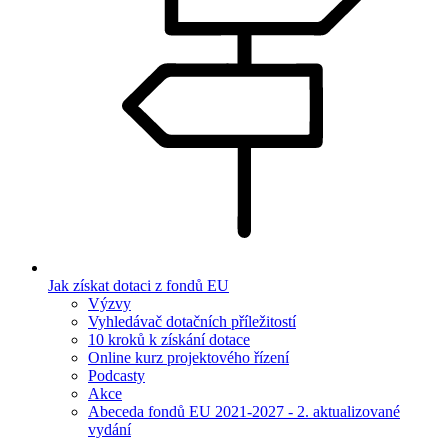
Jak získat dotaci z fondů EU
Výzvy
Vyhledávač dotačních příležitostí
10 kroků k získání dotace
Online kurz projektového řízení
Podcasty
Akce
Abeceda fondů EU 2021-2027 - 2. aktualizované
vydání