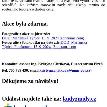
kolo štěstí, virtuální realita, malování na tvář nebo výroba vlastních
odznáčků. Na každém stanovišti navíc děti získaly razítko do
soutěžního leporela o drobné ceny.
Akce byla zdarma.
Fotografie z akce najdete zde:
DOD_Mariánská Týnice_15_9_2024 (zonerama.com)
Fotografie z fotokoutku najdete zde:
DOD_Mariánská
Týnice_Fotokoutek_15_9_2024 | Zonerama.com
Kontaktní osoba:
Ing. Kristýna Chrtková, Eurocentrum Plzeň
(tel. 705 789 430, email
kristyna.chrtkova@mmr.gov.cz
)
Děkujeme za návštěvu!
Událost najdete také na:
kudyznudy.cz