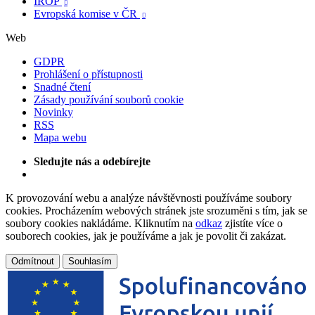
IROP

Evropská komise v ČR

Web
GDPR
Prohlášení o přístupnosti
Snadné čtení
Zásady používání souborů cookie
Novinky
RSS
Mapa webu
Sledujte nás a odebírejte
K provozování webu a analýze návštěvnosti používáme soubory
cookies. Procházením webových stránek jste srozuměni s tím, jak se
soubory cookies nakládáme. Kliknutím na
odkaz
zjistíte více o
souborech cookies, jak je používáme a jak je povolit či zakázat.
Odmítnout
Souhlasím