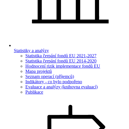
Statistiky a analýzy
Statistika čerpání fondů EU 2021-2027
Statistika čerpání fondů EU 2014-2020
Hodnocení rizik implementace fondů EU
Mapa projektů
Seznam operací (příjemců)
Indikátory - co bylo podpořeno
Evaluace a analýzy (knihovna evaluací)
Publikace