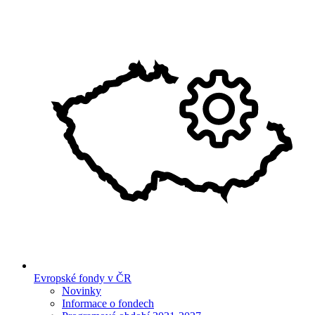
Evropské fondy v ČR
Novinky
Informace o fondech