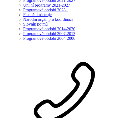
Programové období 2021-2027
Unijní programy 2021-2027
Programové období 2028+
Finanční nástroje
Národní orgán pro koordinaci
Slovník pojmů
Programové období 2014-2020
Programové období 2007-2013
Programové období 2004-2006