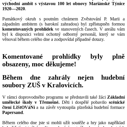
východní ambit
s výstavou 100 let obnovy Mariánské Týnice
1920—2020
.
Památkový okruh s poutním chrámem Zvěstování P. Marii a
západním ambitem (s barokní zahradou) byl zpřístupněn formou
komentovaných prohlídek
ve stanovených časech. V areálu vám
byl k dispozici velmi ochotný odborný personál, který se vám
věnoval během celého dne a zodpovídal případné dotazy.
Komentované prohlídky byly plně
obsazeny, moc děkujeme!
Během dne zahrály nejen hudební
soubory ZUŠ v Kralovicích.
V rámci doprovodného programu se představili také žáci
Základní
umělecké školy v Třemošné.
Děti i dospělé pobavilo
scénické
čtení LiStOVáNí
a na závěr vystoupila plzeňská hudební formace
Papersand
.
Během celého dne jste si mohli užít soutěže a hry jako například