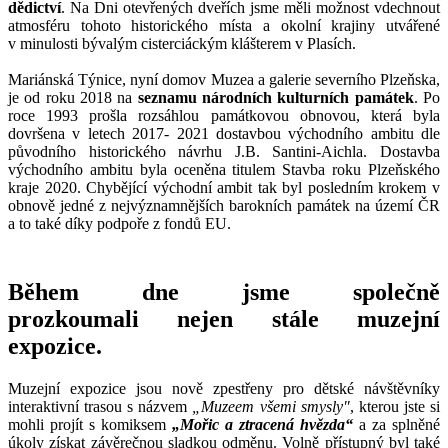
dědictví
. Na Dni otevřených dveřích jsme měli možnost vdechnout
atmosféru tohoto historického místa a okolní krajiny utvářené
v minulosti bývalým cisterciáckým klášterem v Plasích.
Mariánská Týnice, nyní domov Muzea a galerie severního Plzeňska,
je od roku 2018 na
seznamu národních kulturních památek
. Po
roce 1993 prošla rozsáhlou památkovou obnovou, která byla
dovršena v letech 2017- 2021 dostavbou východního ambitu dle
původního historického návrhu J.B. Santini-Aichla. Dostavba
východního ambitu byla oceněna titulem Stavba roku Plzeňského
kraje 2020. Chybějící východní ambit tak byl posledním krokem v
obnově jedné z nejvýznamnějších barokních památek na území ČR
a to také díky podpoře z fondů EU.
Během dne jsme společně
prozkoumali nejen stále muzejní
expozice.
Muzejní expozice jsou nově zpestřeny pro dětské návštěvníky
interaktivní trasou s názvem
„Muzeem všemi smysly"
, kterou jste si
mohli projít s komiksem
„Mořic a ztracená hvězda“
a za splněné
úkoly získat závěrečnou sladkou odměnu. Volně přístupný byl také