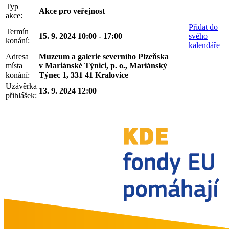
Typ
Akce pro veřejnost
akce:
Přidat do
Termín
15. 9. 2024 10:00 - 17:00
svého
konání:
kalendáře
Adresa
Muzeum a galerie severního Plzeňska
místa
v Mariánské Týnici, p. o., Mariánský
konání:
Týnec 1, 331 41 Kralovice
Uzávěrka
13. 9. 2024 12:00
přihlášek: