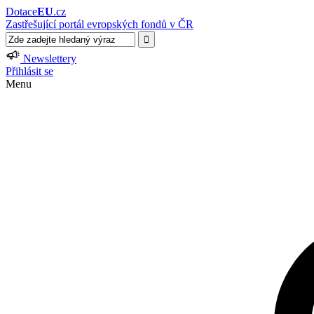
Dotace
EU
.cz
Zastřešující portál evropských fondů v ČR
Newslettery
Přihlásit se
Menu