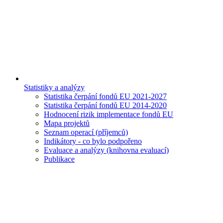
Statistiky a analýzy
Statistika čerpání fondů EU 2021-2027
Statistika čerpání fondů EU 2014-2020
Hodnocení rizik implementace fondů EU
Mapa projektů
Seznam operací (příjemců)
Indikátory - co bylo podpořeno
Evaluace a analýzy (knihovna evaluací)
Publikace