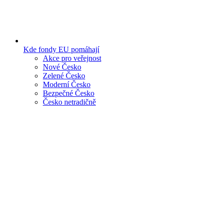
Kde fondy EU pomáhají
Akce pro veřejnost
Nové Česko
Zelené Česko
Moderní Česko
Bezpečné Česko
Česko netradičně