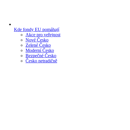
Kde fondy EU pomáhají
Akce pro veřejnost
Nové Česko
Zelené Česko
Moderní Česko
Bezpečné Česko
Česko netradičně