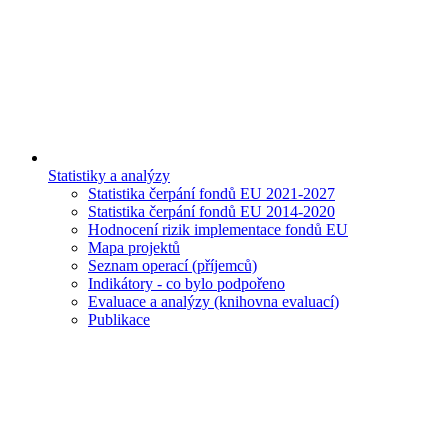
Statistiky a analýzy
Statistika čerpání fondů EU 2021-2027
Statistika čerpání fondů EU 2014-2020
Hodnocení rizik implementace fondů EU
Mapa projektů
Seznam operací (příjemců)
Indikátory - co bylo podpořeno
Evaluace a analýzy (knihovna evaluací)
Publikace