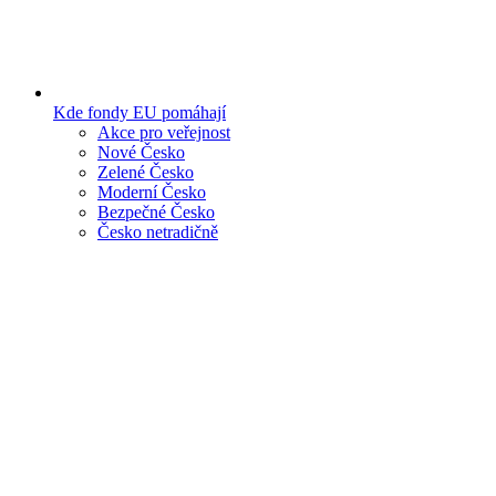
Kde fondy EU pomáhají
Akce pro veřejnost
Nové Česko
Zelené Česko
Moderní Česko
Bezpečné Česko
Česko netradičně