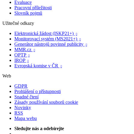
Evaluace
Pracovní příležitosti
Slovník pojmů
Užitečné odkazy
Elektronická žádost (ISKP21+)

Monitorovací systém (MS2021+)

Generátor nástrojů povinné publicity

MMR.cz

OPTP

IROP

Evropská komise v ČR

Web
GDPR
Prohlášení o přístupnosti
Snadné čtení
Zásady používání souborů cookie
Novinky
RSS
Mapa webu
Sledujte nás a odebírejte