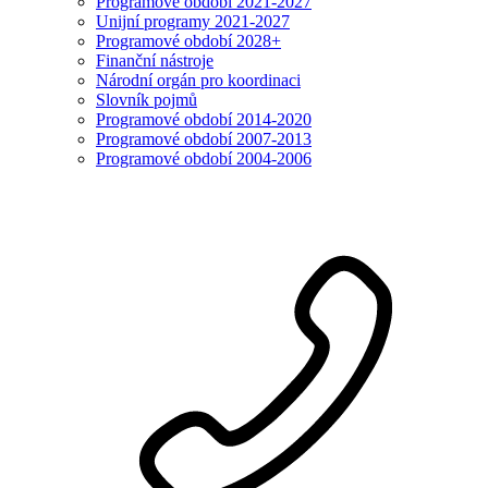
Programové období 2021-2027
Unijní programy 2021-2027
Programové období 2028+
Finanční nástroje
Národní orgán pro koordinaci
Slovník pojmů
Programové období 2014-2020
Programové období 2007-2013
Programové období 2004-2006