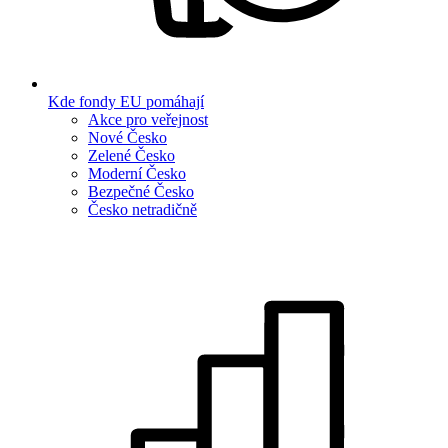
Kde fondy EU pomáhají
Akce pro veřejnost
Nové Česko
Zelené Česko
Moderní Česko
Bezpečné Česko
Česko netradičně