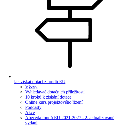
Jak získat dotaci z fondů EU
Výzvy
Vyhledávač dotačních příležitostí
10 kroků k získání dotace
Online kurz projektového řízení
Podcasty
Akce
Abeceda fondů EU 2021-2027 - 2. aktualizované
vydání