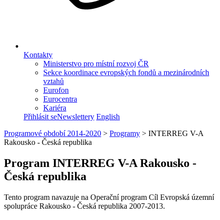
Kontakty
Ministerstvo pro místní rozvoj ČR
Sekce koordinace evropských fondů a mezinárodních
vztahů
Eurofon
Eurocentra
Kariéra
Přihlásit se
Newslettery
English
Programové období 2014-2020
>
Programy
>
INTERREG V-A
Rakousko - Česká republika
Program INTERREG V-A Rakousko -
Česká republika
Tento program navazuje na Operační program Cíl Evropská územní
spolupráce Rakousko - Česká republika 2007-2013.