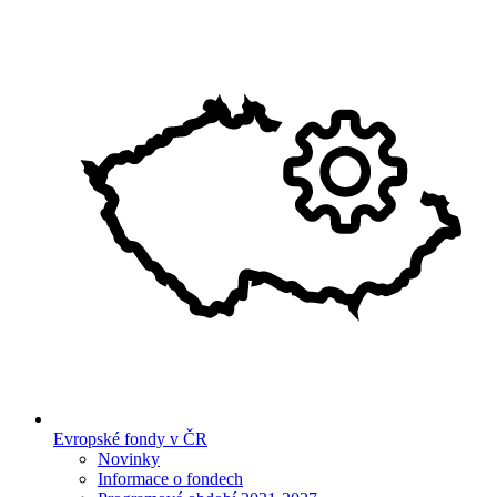
Evropské fondy v ČR
Novinky
Informace o fondech