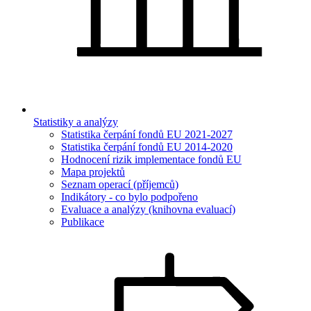
Statistiky a analýzy
Statistika čerpání fondů EU 2021-2027
Statistika čerpání fondů EU 2014-2020
Hodnocení rizik implementace fondů EU
Mapa projektů
Seznam operací (příjemců)
Indikátory - co bylo podpořeno
Evaluace a analýzy (knihovna evaluací)
Publikace