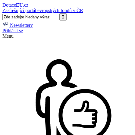
Dotace
EU
.cz
Zastřešující portál evropských fondů v ČR
Newslettery
Přihlásit se
Menu