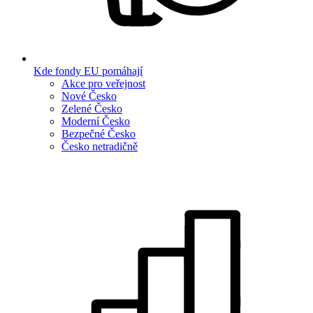
Kde fondy EU pomáhají
Akce pro veřejnost
Nové Česko
Zelené Česko
Moderní Česko
Bezpečné Česko
Česko netradičně