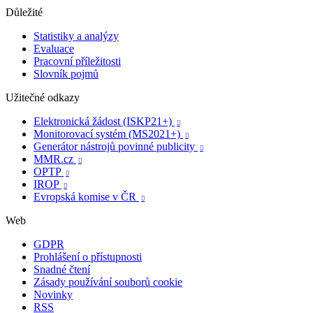
Důležité
Statistiky a analýzy
Evaluace
Pracovní příležitosti
Slovník pojmů
Užitečné odkazy
Elektronická žádost (ISKP21+)

Monitorovací systém (MS2021+)

Generátor nástrojů povinné publicity

MMR.cz

OPTP

IROP

Evropská komise v ČR

Web
GDPR
Prohlášení o přístupnosti
Snadné čtení
Zásady používání souborů cookie
Novinky
RSS