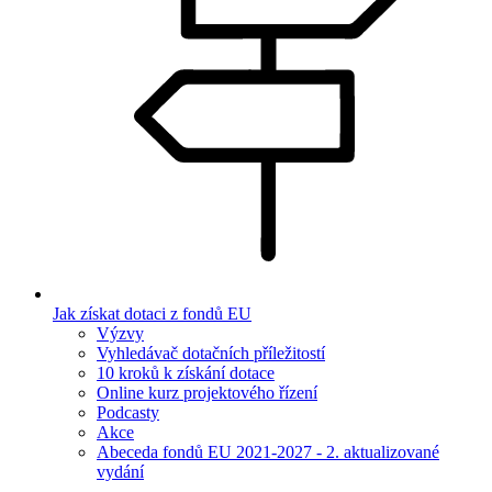
Jak získat dotaci z fondů EU
Výzvy
Vyhledávač dotačních příležitostí
10 kroků k získání dotace
Online kurz projektového řízení
Podcasty
Akce
Abeceda fondů EU 2021-2027 - 2. aktualizované
vydání