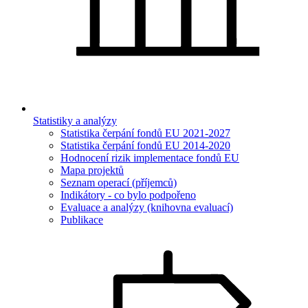
Statistiky a analýzy
Statistika čerpání fondů EU 2021-2027
Statistika čerpání fondů EU 2014-2020
Hodnocení rizik implementace fondů EU
Mapa projektů
Seznam operací (příjemců)
Indikátory - co bylo podpořeno
Evaluace a analýzy (knihovna evaluací)
Publikace