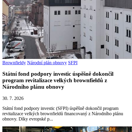
Brownfieldy
Národní plán obnovy
SFPI
Státní fond podpory investic úspěšně dokončil
program revitalizace velkých brownfieldů z
Národního plánu obnovy
30. 7. 2026
Státní fond podpory investic (SFPI) úspěšně dokončil program
revitalizace velkých brownfieldů financovaný z Národního plánu
obnovy. Díky evropské p...