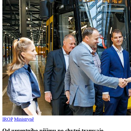
IROP
Ministryně
Od urgentního příjmu po chytré tramvaje.