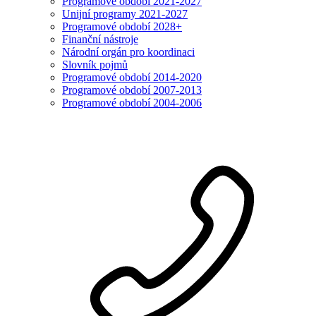
Programové období 2021-2027
Unijní programy 2021-2027
Programové období 2028+
Finanční nástroje
Národní orgán pro koordinaci
Slovník pojmů
Programové období 2014-2020
Programové období 2007-2013
Programové období 2004-2006