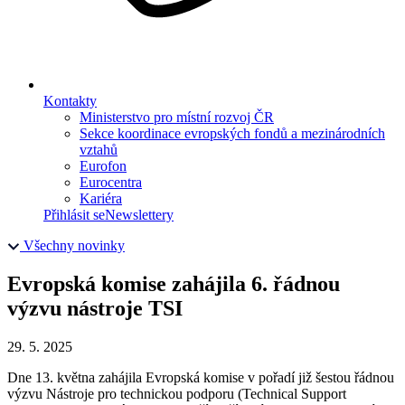
Kontakty
Ministerstvo pro místní rozvoj ČR
Sekce koordinace evropských fondů a mezinárodních
vztahů
Eurofon
Eurocentra
Kariéra
Přihlásit se
Newslettery
Všechny novinky
Evropská komise zahájila 6. řádnou
výzvu nástroje TSI
29. 5. 2025
Dne 13. května zahájila Evropská komise v pořadí již šestou řádnou
výzvu Nástroje pro technickou podporu (Technical Support