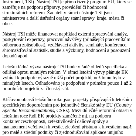
Instrument, TSI). Nástroj TSI je přímo řízený program EU, který se
zaměřuje na podporu přípravy, provádění či hodnocení
strukturálních reforem. Žadateli v rámci nástroje TSI jsou
ministerstva a další ústřední orgány státní správy, kraje, města či
obce.
Nástroj TSI může financovat například externí zpracování analýz,
poskytování expertizy, pracovní návštěvy (přinášející pracovníkům
odbornou způsobilost), vzdělávací aktivity, semináře, konference,
shromažďování statistik, studie a výzkumy, hodnocení a posouzení
dopadů apod.
Letošní řádná výzva nástroje TSI bude v řadě ohledů specifická a
odlišná oproti minulým rokům. V rámci letošní výzvy plánuje EK
vybírat k podpoře výrazně nižší počet projektů, než tomu bylo v
minulých letech. Odhadováno je podpoření v průměru pouze 1 až 2
prioritních projektů za členský stát.
Klíčovou oblastí letošního roku jsou projekty přispívající k letošním
specifickým doporučením pro jednotlivé členské státy EU (
Country
Specific Recommendations
, CSRs). Mezi důležité reformní oblasti v
letošním roce řadí EK projekty zaměřené mj. na podporu
konkurenceschopnosti, zefektivňování daňové správy a
management veřejných investic, zlepšení přístupu k investicím např.
pro malé a střední podniky či zjednodušování aplikace unijního