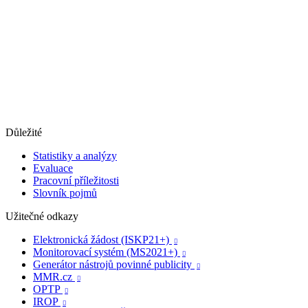
Důležité
Statistiky a analýzy
Evaluace
Pracovní příležitosti
Slovník pojmů
Užitečné odkazy
Elektronická žádost (ISKP21+)

Monitorovací systém (MS2021+)

Generátor nástrojů povinné publicity

MMR.cz

OPTP

IROP
