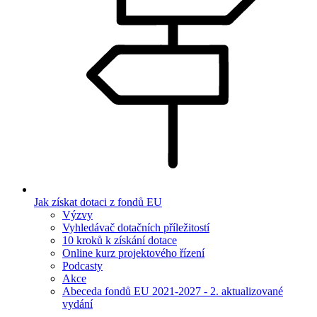
Jak získat dotaci z fondů EU
Výzvy
Vyhledávač dotačních příležitostí
10 kroků k získání dotace
Online kurz projektového řízení
Podcasty
Akce
Abeceda fondů EU 2021-2027 - 2. aktualizované
vydání