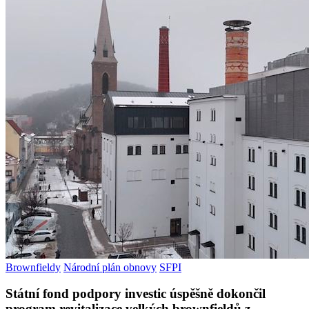
Brownfieldy
Národní plán obnovy
SFPI
Státní fond podpory investic úspěšně dokončil
program revitalizace velkých brownfieldů z