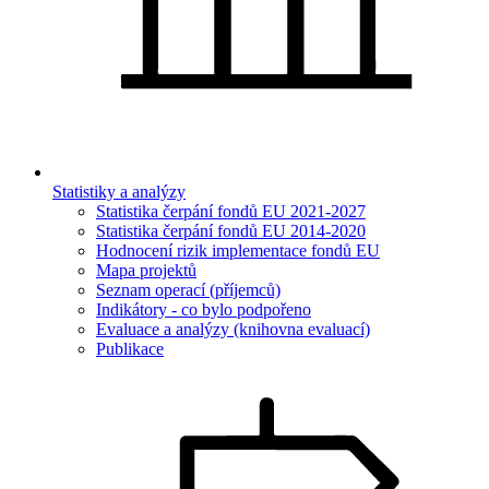
Statistiky a analýzy
Statistika čerpání fondů EU 2021-2027
Statistika čerpání fondů EU 2014-2020
Hodnocení rizik implementace fondů EU
Mapa projektů
Seznam operací (příjemců)
Indikátory - co bylo podpořeno
Evaluace a analýzy (knihovna evaluací)
Publikace