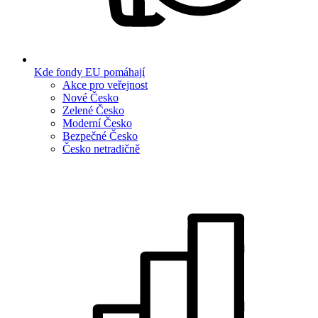
Kde fondy EU pomáhají
Akce pro veřejnost
Nové Česko
Zelené Česko
Moderní Česko
Bezpečné Česko
Česko netradičně