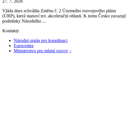
27. 7. 2026
Vláda dnes schválila Změnu č. 2 Územního rozvojového plánu
(ÚRP), která stanoví tzv. akcelerační oblasti. K tomu Česko zavazují
podmínky Národního ...
Kontakty
Národní orgán pro koordinaci
Eurocentra
Ministerstvo pro místní rozvoj
