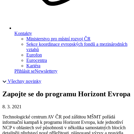
Kontakty
Ministerstvo pro místní rozvoj ČR
Sekce koordinace evropských fondů a mezinárodních
vztahů
Eurofon
Eurocentra
Kariéra
Přihlásit se
Newslettery
Všechny novinky
Zapojte se do programu Horizont Evropa
8. 3. 2021
Technologické centrum AV ČR pod záštitou MŠMT pořádá
informační kampaň k programu Horizont Evropa, kde jednotliví
NCP v oblastech své působnosti v několika samostatných blocích
detailněji představí nové příležitosti, plánované výzvy a pravidla