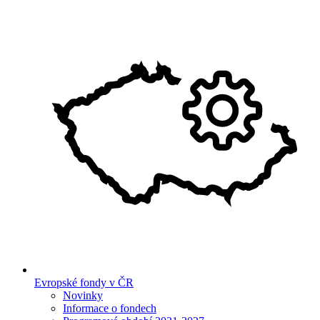
Evropské fondy v ČR
Novinky
Informace o fondech