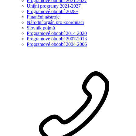
Programové období 2021-2027
Unijní programy 2021-2027
Programové období 2028+
Finanční nástroje
Národní orgán pro koordinaci
Slovník pojmů
Programové období 2014-2020
Programové období 2007-2013
Programové období 2004-2006