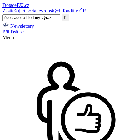
Dotace
EU
.cz
Zastřešující portál evropských fondů v ČR
Newslettery
Přihlásit se
Menu