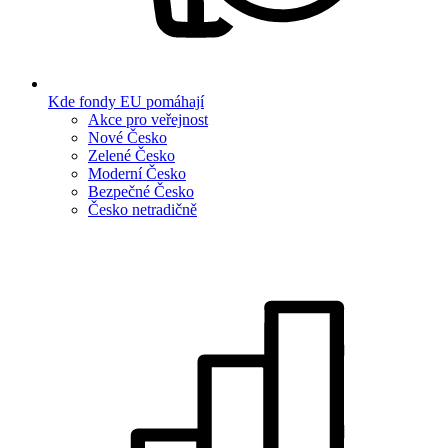
Kde fondy EU pomáhají
Akce pro veřejnost
Nové Česko
Zelené Česko
Moderní Česko
Bezpečné Česko
Česko netradičně