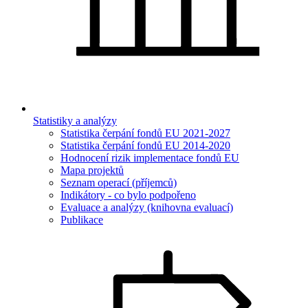
Statistiky a analýzy
Statistika čerpání fondů EU 2021-2027
Statistika čerpání fondů EU 2014-2020
Hodnocení rizik implementace fondů EU
Mapa projektů
Seznam operací (příjemců)
Indikátory - co bylo podpořeno
Evaluace a analýzy (knihovna evaluací)
Publikace