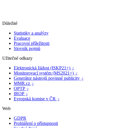
Důležité
Statistiky a analýzy
Evaluace
Pracovní příležitosti
Slovník pojmů
Užitečné odkazy
Elektronická žádost (ISKP21+)

Monitorovací systém (MS2021+)

Generátor nástrojů povinné publicity

MMR.cz

OPTP

IROP

Evropská komise v ČR

Web
GDPR
Prohlášení o přístupnosti