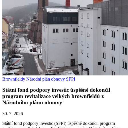
Brownfieldy
Národní plán obnovy
SFPI
Státní fond podpory investic úspěšně dokončil
program revitalizace velkých brownfieldů z
Národního plánu obnovy
30. 7. 2026
Státní fond podpory investic (SFPI) úspěšně dokončil program