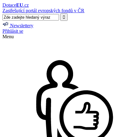
Dotace
EU
.cz
Zastřešující portál evropských fondů v ČR
Newslettery
Přihlásit se
Menu