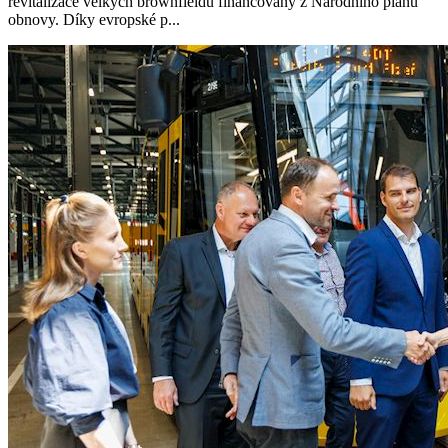
revitalizace velkých brownfieldů financovaný z Národního plánu
obnovy. Díky evropské p...