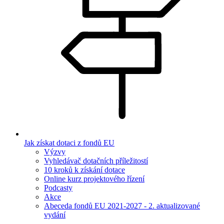
Jak získat dotaci z fondů EU
Výzvy
Vyhledávač dotačních příležitostí
10 kroků k získání dotace
Online kurz projektového řízení
Podcasty
Akce
Abeceda fondů EU 2021-2027 - 2. aktualizované
vydání