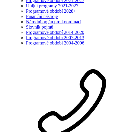
Programové období 2021-2027
Unijní programy 2021-2027
Programové období 2028+
Finanční nástroje
Národní orgán pro koordinaci
Slovník pojmů
Programové období 2014-2020
Programové období 2007-2013
Programové období 2004-2006