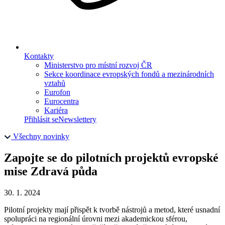
Kontakty
Ministerstvo pro místní rozvoj ČR
Sekce koordinace evropských fondů a mezinárodních
vztahů
Eurofon
Eurocentra
Kariéra
Přihlásit se
Newslettery
Všechny novinky
Zapojte se do pilotních projektů evropské
mise Zdravá půda
30. 1. 2024
Pilotní projekty mají přispět k tvorbě nástrojů a metod, které usnadní
spolupráci na regionální úrovni mezi akademickou sférou,