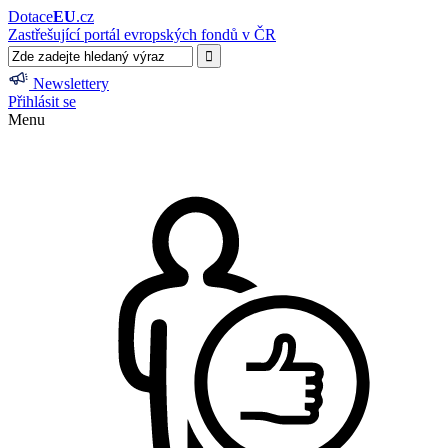
Dotace
EU
.cz
Zastřešující portál evropských fondů v ČR
Newslettery
Přihlásit se
Menu