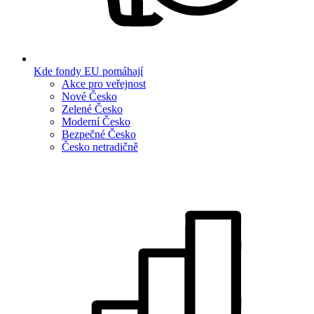
Kde fondy EU pomáhají
Akce pro veřejnost
Nové Česko
Zelené Česko
Moderní Česko
Bezpečné Česko
Česko netradičně