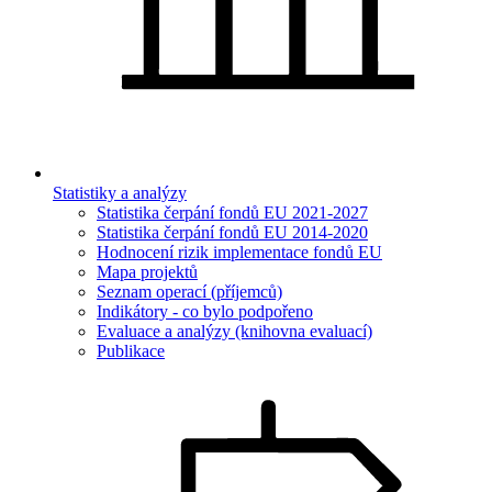
Statistiky a analýzy
Statistika čerpání fondů EU 2021-2027
Statistika čerpání fondů EU 2014-2020
Hodnocení rizik implementace fondů EU
Mapa projektů
Seznam operací (příjemců)
Indikátory - co bylo podpořeno
Evaluace a analýzy (knihovna evaluací)
Publikace