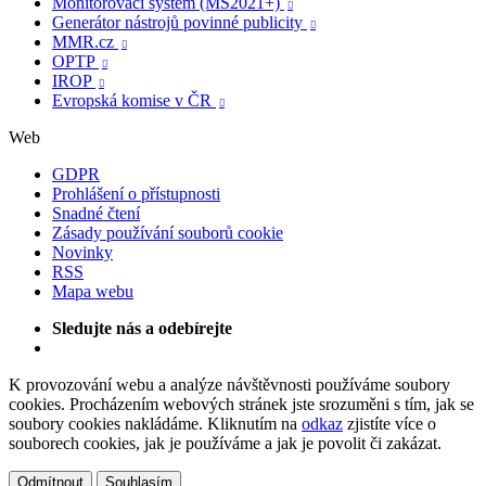
Monitorovací systém (MS2021+)

Generátor nástrojů povinné publicity

MMR.cz

OPTP

IROP

Evropská komise v ČR

Web
GDPR
Prohlášení o přístupnosti
Snadné čtení
Zásady používání souborů cookie
Novinky
RSS
Mapa webu
Sledujte nás a odebírejte
K provozování webu a analýze návštěvnosti používáme soubory
cookies. Procházením webových stránek jste srozuměni s tím, jak se
soubory cookies nakládáme. Kliknutím na
odkaz
zjistíte více o
souborech cookies, jak je používáme a jak je povolit či zakázat.
Odmítnout
Souhlasím