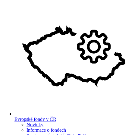
Evropské fondy v ČR
Novinky
Informace o fondech