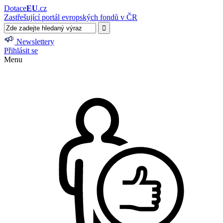
Dotace
EU
.cz
Zastřešující portál evropských fondů v ČR
Newslettery
Přihlásit se
Menu