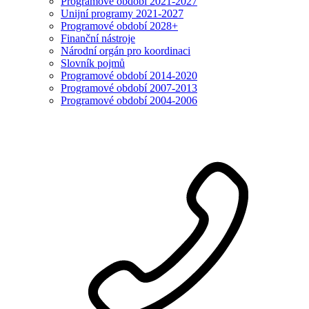
Programové období 2021-2027
Unijní programy 2021-2027
Programové období 2028+
Finanční nástroje
Národní orgán pro koordinaci
Slovník pojmů
Programové období 2014-2020
Programové období 2007-2013
Programové období 2004-2006