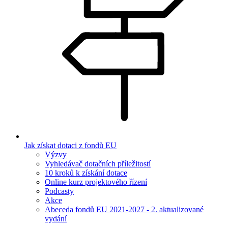
Jak získat dotaci z fondů EU
Výzvy
Vyhledávač dotačních příležitostí
10 kroků k získání dotace
Online kurz projektového řízení
Podcasty
Akce
Abeceda fondů EU 2021-2027 - 2. aktualizované
vydání