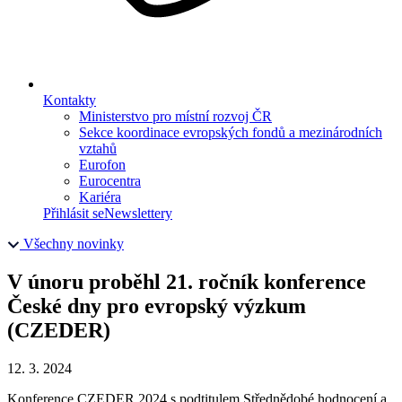
Kontakty
Ministerstvo pro místní rozvoj ČR
Sekce koordinace evropských fondů a mezinárodních
vztahů
Eurofon
Eurocentra
Kariéra
Přihlásit se
Newslettery
Všechny novinky
V únoru proběhl 21. ročník konference
České dny pro evropský výzkum
(CZEDER)
12. 3. 2024
Konference CZEDER 2024 s podtitulem Střednědobé hodnocení a