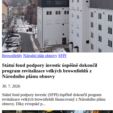
Brownfieldy
Národní plán obnovy
SFPI
Státní fond podpory investic úspěšně dokončil
program revitalizace velkých brownfieldů z
Národního plánu obnovy
30. 7. 2026
Státní fond podpory investic (SFPI) úspěšně dokončil program
revitalizace velkých brownfieldů financovaný z Národního plánu
obnovy. Díky evropské p...