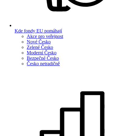
Kde fondy EU pomáhají
Akce pro veřejnost
Nové Česko
Zelené Česko
Moderní Česko
Bezpečné Česko
Česko netradičně