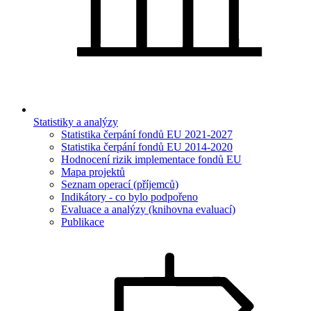
Statistiky a analýzy
Statistika čerpání fondů EU 2021-2027
Statistika čerpání fondů EU 2014-2020
Hodnocení rizik implementace fondů EU
Mapa projektů
Seznam operací (příjemců)
Indikátory - co bylo podpořeno
Evaluace a analýzy (knihovna evaluací)
Publikace