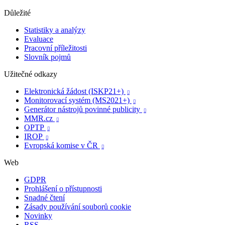
Důležité
Statistiky a analýzy
Evaluace
Pracovní příležitosti
Slovník pojmů
Užitečné odkazy
Elektronická žádost (ISKP21+)

Monitorovací systém (MS2021+)

Generátor nástrojů povinné publicity

MMR.cz

OPTP

IROP

Evropská komise v ČR

Web
GDPR
Prohlášení o přístupnosti
Snadné čtení
Zásady používání souborů cookie
Novinky
RSS