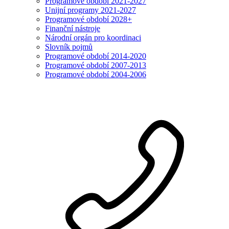
Programové období 2021-2027
Unijní programy 2021-2027
Programové období 2028+
Finanční nástroje
Národní orgán pro koordinaci
Slovník pojmů
Programové období 2014-2020
Programové období 2007-2013
Programové období 2004-2006