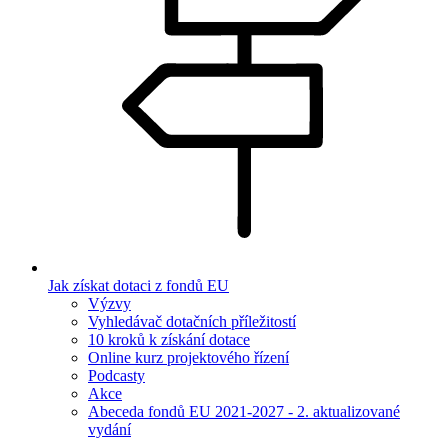
Jak získat dotaci z fondů EU
Výzvy
Vyhledávač dotačních příležitostí
10 kroků k získání dotace
Online kurz projektového řízení
Podcasty
Akce
Abeceda fondů EU 2021-2027 - 2. aktualizované
vydání