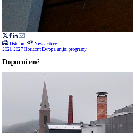
Tisknout
Newslettery
2021-2027
Horizont Evropa
unijní programy
Doporučené