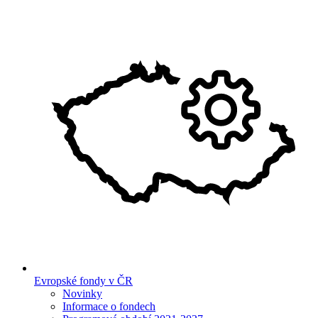
Evropské fondy v ČR
Novinky
Informace o fondech