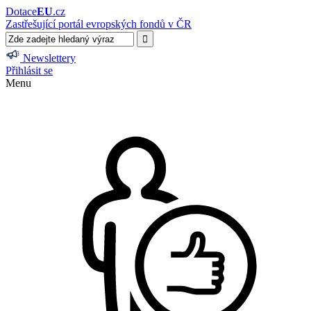
Dotace
EU
.cz
Zastřešující portál evropských fondů v ČR
Newslettery
Přihlásit se
Menu