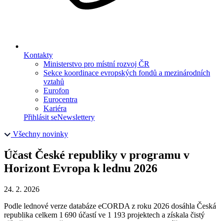
Kontakty
Ministerstvo pro místní rozvoj ČR
Sekce koordinace evropských fondů a mezinárodních
vztahů
Eurofon
Eurocentra
Kariéra
Přihlásit se
Newslettery
Všechny novinky
Účast České republiky v programu v
Horizont Evropa k lednu 2026
24. 2. 2026
Podle lednové verze databáze eCORDA z roku 2026 dosáhla Česká
republika celkem 1 690 účastí ve 1 193 projektech a získala čistý