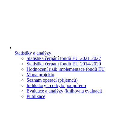
Statistiky a analýzy
Statistika čerpání fondů EU 2021-2027
Statistika čerpání fondů EU 2014-2020
Hodnocení rizik implementace fondů EU
Mapa projektů
Seznam operací (příjemců)
Indikátory - co bylo podpořeno
Evaluace a analýzy (knihovna evaluací)
Publikace