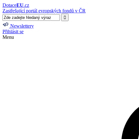
Dotace
EU
.cz
Zastřešující portál evropských fondů v ČR
Newslettery
Přihlásit se
Menu