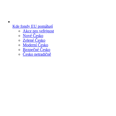
Kde fondy EU pomáhají
Akce pro veřejnost
Nové Česko
Zelené Česko
Moderní Česko
Bezpečné Česko
Česko netradičně