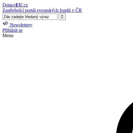
Dotace
EU
.cz
Zastřešující portál evropských fondů v ČR
Newslettery
Přihlásit se
Menu