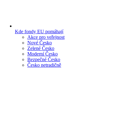
Kde fondy EU pomáhají
Akce pro veřejnost
Nové Česko
Zelené Česko
Moderní Česko
Bezpečné Česko
Česko netradičně