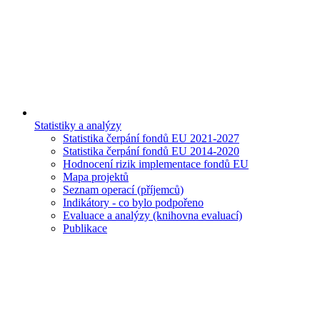
Statistiky a analýzy
Statistika čerpání fondů EU 2021-2027
Statistika čerpání fondů EU 2014-2020
Hodnocení rizik implementace fondů EU
Mapa projektů
Seznam operací (příjemců)
Indikátory - co bylo podpořeno
Evaluace a analýzy (knihovna evaluací)
Publikace