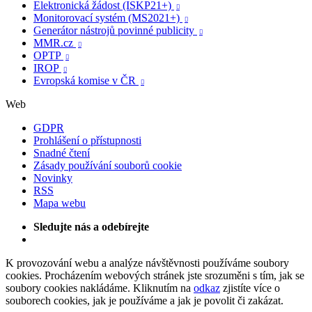
Elektronická žádost (ISKP21+)

Monitorovací systém (MS2021+)

Generátor nástrojů povinné publicity

MMR.cz

OPTP

IROP

Evropská komise v ČR

Web
GDPR
Prohlášení o přístupnosti
Snadné čtení
Zásady používání souborů cookie
Novinky
RSS
Mapa webu
Sledujte nás a odebírejte
K provozování webu a analýze návštěvnosti používáme soubory
cookies. Procházením webových stránek jste srozuměni s tím, jak se
soubory cookies nakládáme. Kliknutím na
odkaz
zjistíte více o
souborech cookies, jak je používáme a jak je povolit či zakázat.