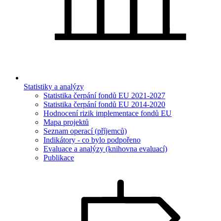
Statistiky a analýzy
Statistika čerpání fondů EU 2021-2027
Statistika čerpání fondů EU 2014-2020
Hodnocení rizik implementace fondů EU
Mapa projektů
Seznam operací (příjemců)
Indikátory - co bylo podpořeno
Evaluace a analýzy (knihovna evaluací)
Publikace