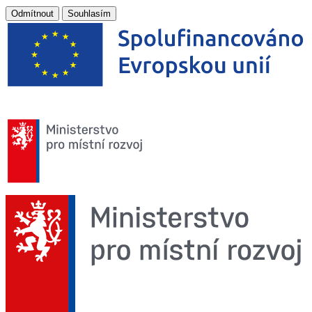
Odmítnout
Souhlasím