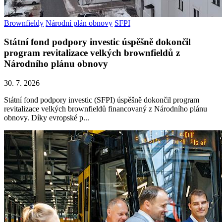
Brownfieldy
Národní plán obnovy
SFPI
Státní fond podpory investic úspěšně dokončil
program revitalizace velkých brownfieldů z
Národního plánu obnovy
30. 7. 2026
Státní fond podpory investic (SFPI) úspěšně dokončil program
revitalizace velkých brownfieldů financovaný z Národního plánu
obnovy. Díky evropské p...