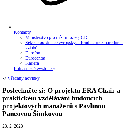
Kontakty
Ministerstvo pro místní rozvoj ČR
Sekce koordinace evropských fondů a mezinárodních
vztahů
Eurofon
Eurocentra
Kariéra
Přihlásit se
Newslettery
Všechny novinky
Poslechněte si: O projektu ERA Chair a
praktickém vzdělávání budoucích
projektových manažerů s Pavlínou
Pancovou Šimkovou
23. 2. 2023