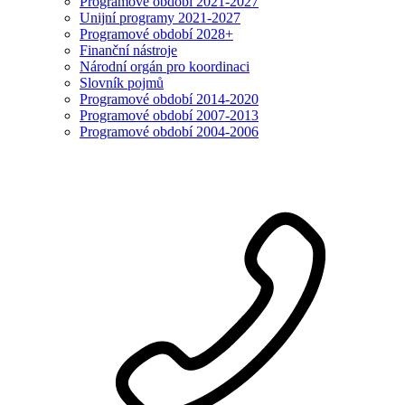
Programové období 2021-2027
Unijní programy 2021-2027
Programové období 2028+
Finanční nástroje
Národní orgán pro koordinaci
Slovník pojmů
Programové období 2014-2020
Programové období 2007-2013
Programové období 2004-2006