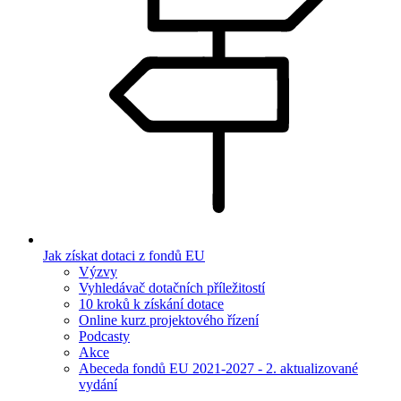
Jak získat dotaci z fondů EU
Výzvy
Vyhledávač dotačních příležitostí
10 kroků k získání dotace
Online kurz projektového řízení
Podcasty
Akce
Abeceda fondů EU 2021-2027 - 2. aktualizované
vydání