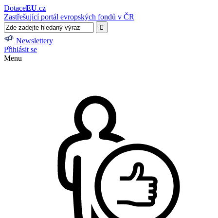
Dotace
EU
.cz
Zastřešující portál evropských fondů v ČR
Newslettery
Přihlásit se
Menu