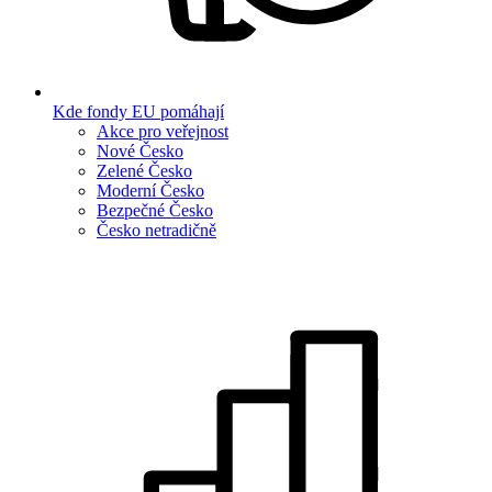
Kde fondy EU pomáhají
Akce pro veřejnost
Nové Česko
Zelené Česko
Moderní Česko
Bezpečné Česko
Česko netradičně