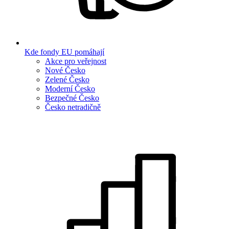
Kde fondy EU pomáhají
Akce pro veřejnost
Nové Česko
Zelené Česko
Moderní Česko
Bezpečné Česko
Česko netradičně