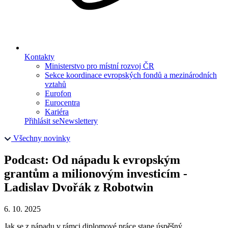
Kontakty
Ministerstvo pro místní rozvoj ČR
Sekce koordinace evropských fondů a mezinárodních
vztahů
Eurofon
Eurocentra
Kariéra
Přihlásit se
Newslettery
Všechny novinky
Podcast: Od nápadu k evropským
grantům a milionovým investicím -
Ladislav Dvořák z Robotwin
6. 10. 2025
Jak se z nápadu v rámci diplomové práce stane úspěšný