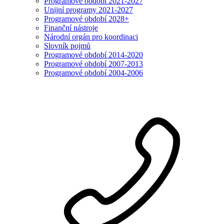
Programové období 2021-2027
Unijní programy 2021-2027
Programové období 2028+
Finanční nástroje
Národní orgán pro koordinaci
Slovník pojmů
Programové období 2014-2020
Programové období 2007-2013
Programové období 2004-2006