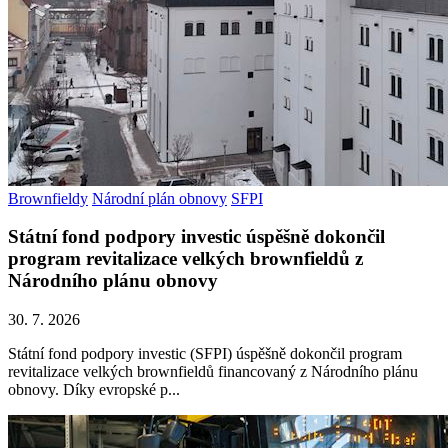
Brownfieldy
Národní plán obnovy
SFPI
Státní fond podpory investic úspěšně dokončil
program revitalizace velkých brownfieldů z
Národního plánu obnovy
30. 7. 2026
Státní fond podpory investic (SFPI) úspěšně dokončil program
revitalizace velkých brownfieldů financovaný z Národního plánu
obnovy. Díky evropské p...