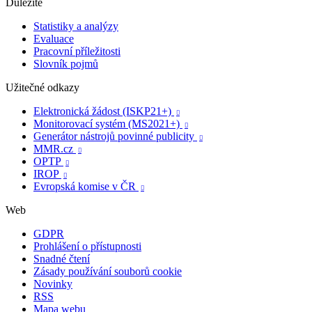
Důležité
Statistiky a analýzy
Evaluace
Pracovní příležitosti
Slovník pojmů
Užitečné odkazy
Elektronická žádost (ISKP21+)

Monitorovací systém (MS2021+)

Generátor nástrojů povinné publicity

MMR.cz

OPTP

IROP

Evropská komise v ČR

Web
GDPR
Prohlášení o přístupnosti
Snadné čtení
Zásady používání souborů cookie
Novinky
RSS
Mapa webu