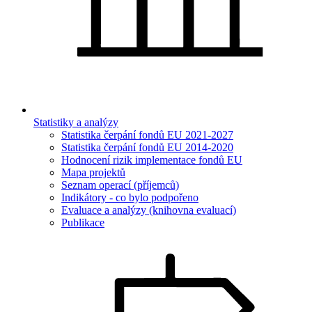
Statistiky a analýzy
Statistika čerpání fondů EU 2021-2027
Statistika čerpání fondů EU 2014-2020
Hodnocení rizik implementace fondů EU
Mapa projektů
Seznam operací (příjemců)
Indikátory - co bylo podpořeno
Evaluace a analýzy (knihovna evaluací)
Publikace