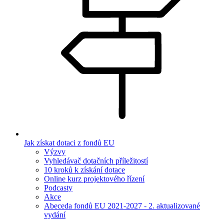
Jak získat dotaci z fondů EU
Výzvy
Vyhledávač dotačních příležitostí
10 kroků k získání dotace
Online kurz projektového řízení
Podcasty
Akce
Abeceda fondů EU 2021-2027 - 2. aktualizované
vydání