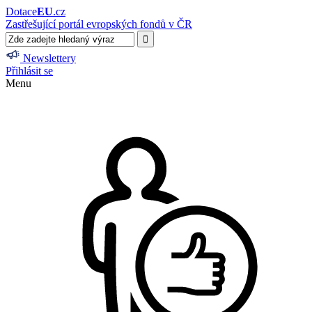
Dotace
EU
.cz
Zastřešující portál evropských fondů v ČR
Newslettery
Přihlásit se
Menu