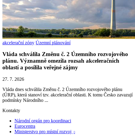
akcelerační zóny
Územní plánování
Vláda schválila Změnu č. 2 Územního rozvojového
plánu. Významně omezila rozsah akceleračních
oblastí a posílila veřejné zájmy
27. 7. 2026
Vláda dnes schválila Změnu č. 2 Územního rozvojového plánu
(ÚRP), která stanoví tzv. akcelerační oblasti. K tomu Česko zavazují
podmínky Národního ...
Kontakty
Národní orgán pro koordinaci
Eurocentra
Ministerstvo pro místní rozvoj
