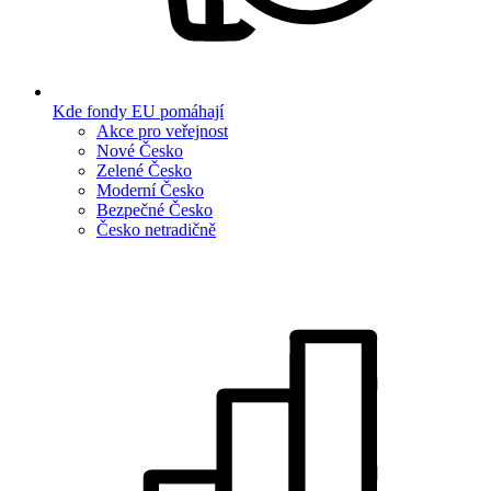
Kde fondy EU pomáhají
Akce pro veřejnost
Nové Česko
Zelené Česko
Moderní Česko
Bezpečné Česko
Česko netradičně