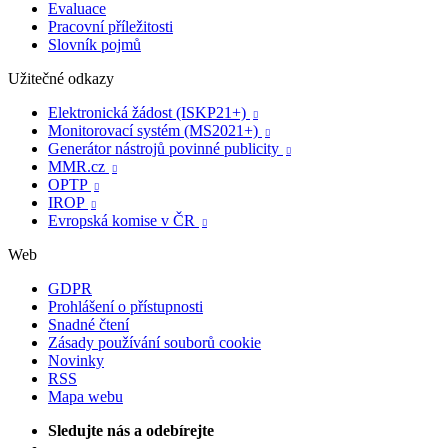
Evaluace
Pracovní příležitosti
Slovník pojmů
Užitečné odkazy
Elektronická žádost (ISKP21+)

Monitorovací systém (MS2021+)

Generátor nástrojů povinné publicity

MMR.cz

OPTP

IROP

Evropská komise v ČR

Web
GDPR
Prohlášení o přístupnosti
Snadné čtení
Zásady používání souborů cookie
Novinky
RSS
Mapa webu
Sledujte nás a odebírejte