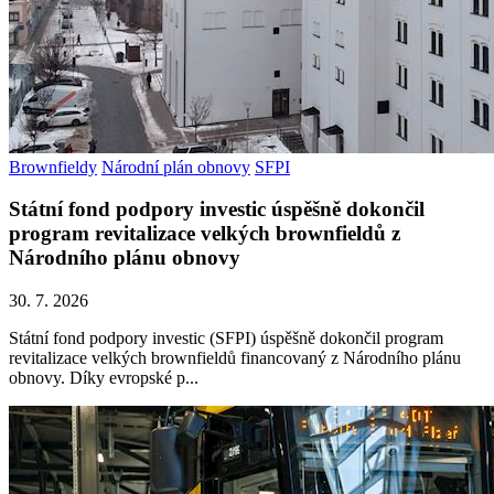
Brownfieldy
Národní plán obnovy
SFPI
Státní fond podpory investic úspěšně dokončil
program revitalizace velkých brownfieldů z
Národního plánu obnovy
30. 7. 2026
Státní fond podpory investic (SFPI) úspěšně dokončil program
revitalizace velkých brownfieldů financovaný z Národního plánu
obnovy. Díky evropské p...