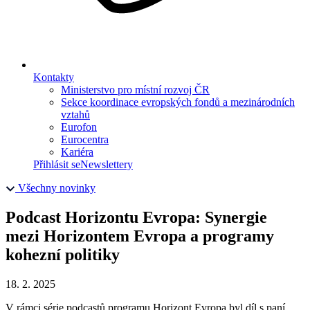
Kontakty
Ministerstvo pro místní rozvoj ČR
Sekce koordinace evropských fondů a mezinárodních
vztahů
Eurofon
Eurocentra
Kariéra
Přihlásit se
Newslettery
Všechny novinky
Podcast Horizontu Evropa: Synergie
mezi Horizontem Evropa a programy
kohezní politiky
18. 2. 2025
V rámci série podcastů programu Horizont Evropa byl díl s paní