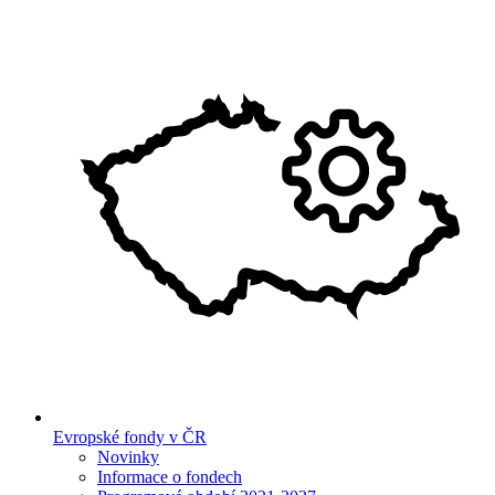
Evropské fondy v ČR
Novinky
Informace o fondech