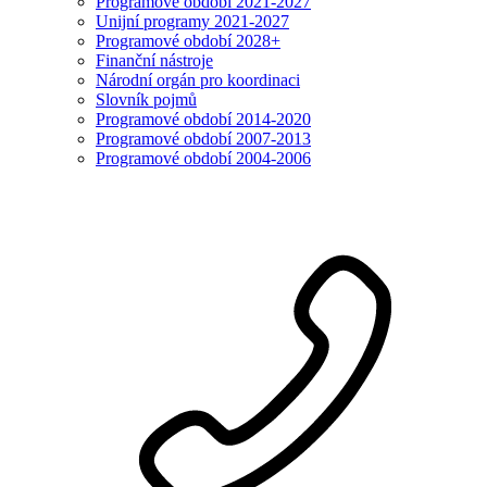
Programové období 2021-2027
Unijní programy 2021-2027
Programové období 2028+
Finanční nástroje
Národní orgán pro koordinaci
Slovník pojmů
Programové období 2014-2020
Programové období 2007-2013
Programové období 2004-2006