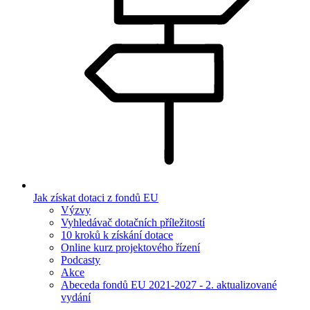
Jak získat dotaci z fondů EU
Výzvy
Vyhledávač dotačních příležitostí
10 kroků k získání dotace
Online kurz projektového řízení
Podcasty
Akce
Abeceda fondů EU 2021-2027 - 2. aktualizované
vydání