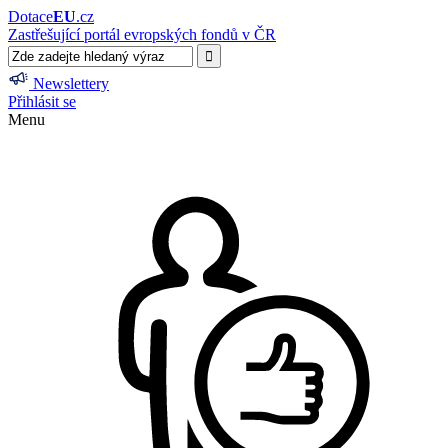
Dotace
EU
.cz
Zastřešující portál evropských fondů v ČR
Newslettery
Přihlásit se
Menu