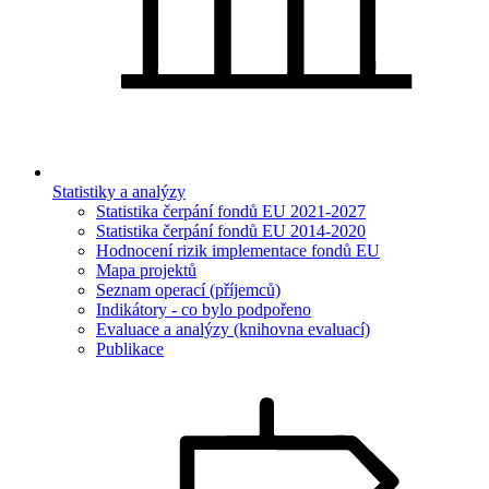
Statistiky a analýzy
Statistika čerpání fondů EU 2021-2027
Statistika čerpání fondů EU 2014-2020
Hodnocení rizik implementace fondů EU
Mapa projektů
Seznam operací (příjemců)
Indikátory - co bylo podpořeno
Evaluace a analýzy (knihovna evaluací)
Publikace