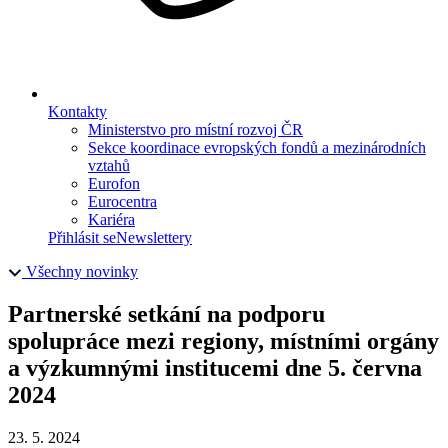
Kontakty
Ministerstvo pro místní rozvoj ČR
Sekce koordinace evropských fondů a mezinárodních
vztahů
Eurofon
Eurocentra
Kariéra
Přihlásit se
Newslettery
Všechny novinky
Partnerské setkání na podporu
spolupráce mezi regiony, místními orgány
a výzkumnými institucemi dne 5. června
2024
23. 5. 2024