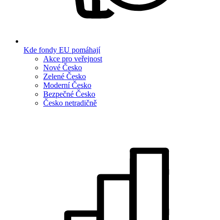
Kde fondy EU pomáhají
Akce pro veřejnost
Nové Česko
Zelené Česko
Moderní Česko
Bezpečné Česko
Česko netradičně