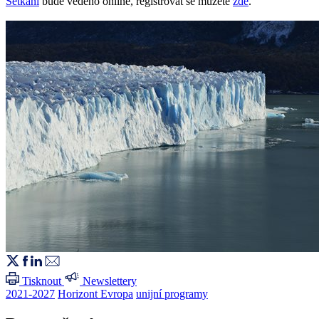
Setkání
bude vedeno online, registrovat se můžete
zde
.
Tisknout
Newslettery
2021-2027
Horizont Evropa
unijní programy