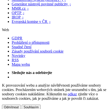

Generátor nástrojů povinné publicity

MMR.cz

OPTP

IROP

Evropská komise v ČR

Web
GDPR
Prohlášení o přístupnosti
Snadné čtení
Zásady používání souborů cookie
Novinky
RSS
Mapa webu
Sledujte nás a odebírejte
K provozování webu a analýze návštěvnosti používáme soubory
cookies. Procházením webových stránek jste srozuměni s tím, jak se
soubory cookies nakládáme. Kliknutím na
odkaz
zjistíte více o
souborech cookies, jak je používáme a jak je povolit či zakázat.
Odmítnout
Souhlasím