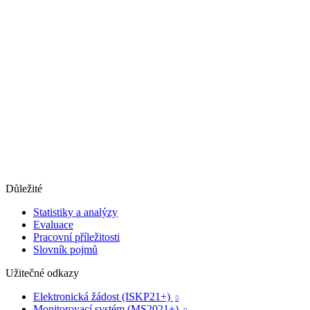
Důležité
Statistiky a analýzy
Evaluace
Pracovní příležitosti
Slovník pojmů
Užitečné odkazy
Elektronická žádost (ISKP21+)

Monitorovací systém (MS2021+)