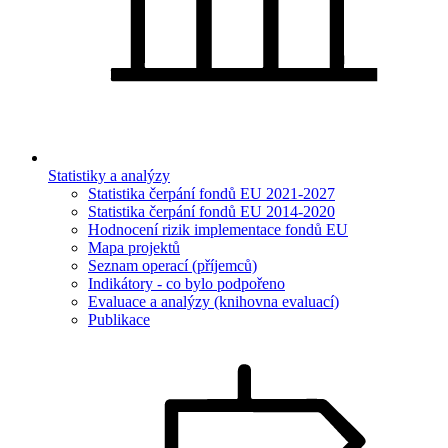
Statistiky a analýzy
Statistika čerpání fondů EU 2021-2027
Statistika čerpání fondů EU 2014-2020
Hodnocení rizik implementace fondů EU
Mapa projektů
Seznam operací (příjemců)
Indikátory - co bylo podpořeno
Evaluace a analýzy (knihovna evaluací)
Publikace