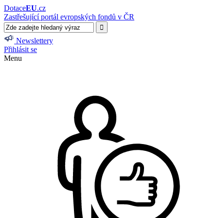
Dotace
EU
.cz
Zastřešující portál evropských fondů v ČR
Newslettery
Přihlásit se
Menu