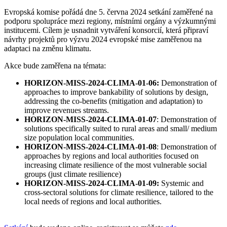
Evropská komise pořádá dne 5. června 2024 setkání zaměřené na
podporu spolupráce mezi regiony, místními orgány a výzkumnými
institucemi. Cílem je usnadnit vytváření konsorcií, která připraví
návrhy projektů pro výzvu 2024 evropské mise zaměřenou na
adaptaci na změnu klimatu.
Akce bude zaměřena na témata:
HORIZON-MISS-2024-CLIMA-01-06:
Demonstration of
approaches to improve bankability of solutions by design,
addressing the co-benefits (mitigation and adaptation) to
improve revenues streams​.
HORIZON-MISS-2024-CLIMA-01-07
​: Demonstration of
solutions specifically suited to rural areas and small/ medium
size population local communities​.
HORIZON-MISS-2024-CLIMA-01-08
​: Demonstration of
approaches by regions and local authorities focused on
increasing climate resilience of the most vulnerable social
groups (just climate resilience)​
HORIZON-MISS-2024-CLIMA-01-09​:
Systemic and
cross-sectoral solutions for climate resilience, tailored to the
local needs of regions and local authorities​.