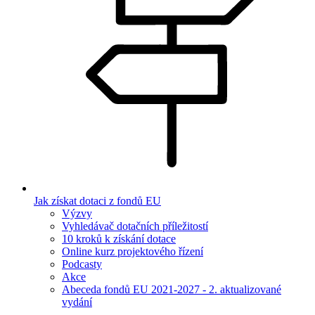
Jak získat dotaci z fondů EU
Výzvy
Vyhledávač dotačních příležitostí
10 kroků k získání dotace
Online kurz projektového řízení
Podcasty
Akce
Abeceda fondů EU 2021-2027 - 2. aktualizované
vydání