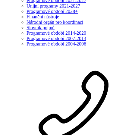
Programové období 2021-2027
Unijní programy 2021-2027
Programové období 2028+
Finanční nástroje
Národní orgán pro koordinaci
Slovník pojmů
Programové období 2014-2020
Programové období 2007-2013
Programové období 2004-2006