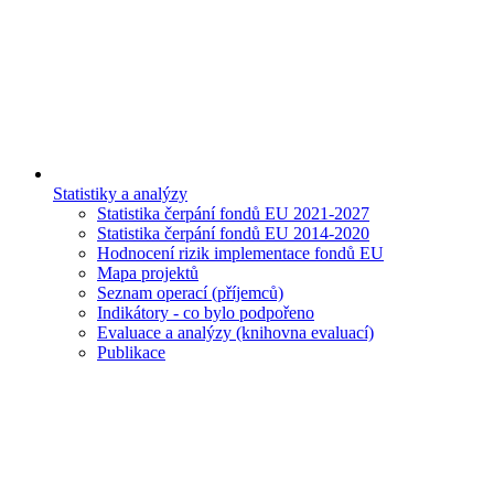
Statistiky a analýzy
Statistika čerpání fondů EU 2021-2027
Statistika čerpání fondů EU 2014-2020
Hodnocení rizik implementace fondů EU
Mapa projektů
Seznam operací (příjemců)
Indikátory - co bylo podpořeno
Evaluace a analýzy (knihovna evaluací)
Publikace