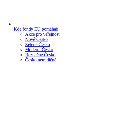
Kde fondy EU pomáhají
Akce pro veřejnost
Nové Česko
Zelené Česko
Moderní Česko
Bezpečné Česko
Česko netradičně