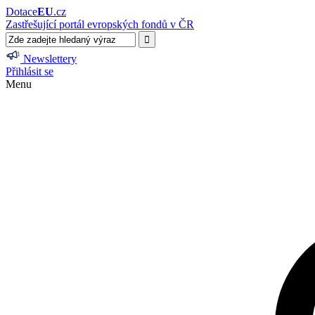
Dotace
EU
.cz
Zastřešující portál evropských fondů v ČR
Newslettery
Přihlásit se
Menu