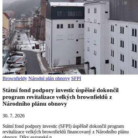
Brownfieldy
Národní plán obnovy
SFPI
Státní fond podpory investic úspěšně dokončil
program revitalizace velkých brownfieldů z
Národního plánu obnovy
30. 7. 2026
Státní fond podpory investic (SFPI) úspěšně dokončil program
revitalizace velkých brownfieldů financovaný z Národního plánu
obnovy. Díky evropské p...