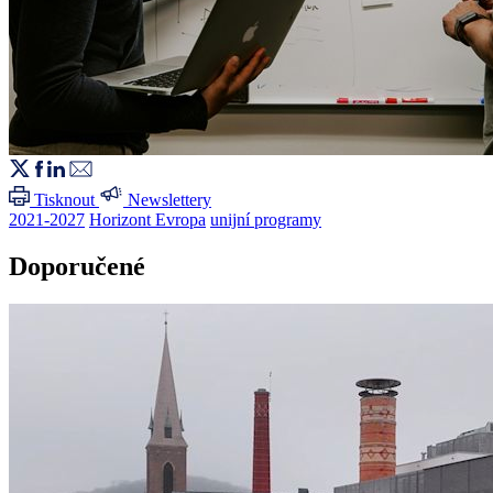
Tisknout
Newslettery
2021-2027
Horizont Evropa
unijní programy
Doporučené