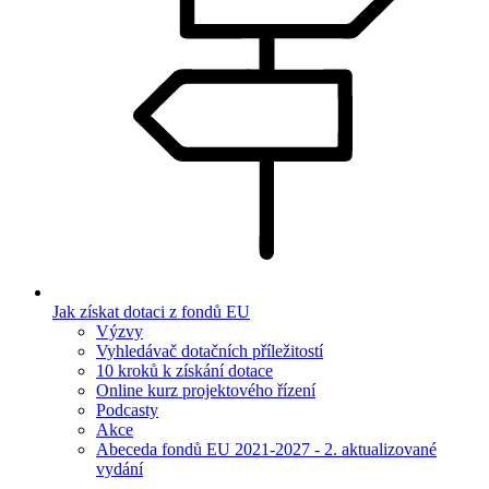
Jak získat dotaci z fondů EU
Výzvy
Vyhledávač dotačních příležitostí
10 kroků k získání dotace
Online kurz projektového řízení
Podcasty
Akce
Abeceda fondů EU 2021-2027 - 2. aktualizované
vydání