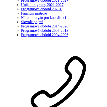
Programové období 2021-2027
Unijní programy 2021-2027
Programové období 2028+
Finanční nástroje
Národní orgán pro koordinaci
Slovník pojmů
Programové období 2014-2020
Programové období 2007-2013
Programové období 2004-2006