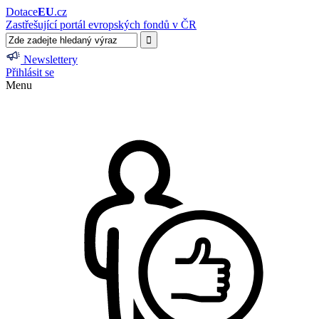
Dotace
EU
.cz
Zastřešující portál evropských fondů v ČR
Newslettery
Přihlásit se
Menu