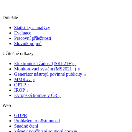
Důležité
Statistiky a analýzy
Evaluace
Pracovní příležitosti
Slovník pojmů
Užitečné odkazy
Elektronická žádost (ISKP21+)

Monitorovací systém (MS2021+)

Generátor nástrojů povinné publicity

MMR.cz

OPTP

IROP

Evropská komise v ČR

Web
GDPR
Prohlášení o přístupnosti
Snadné čtení
Zásady používání souborů cookie