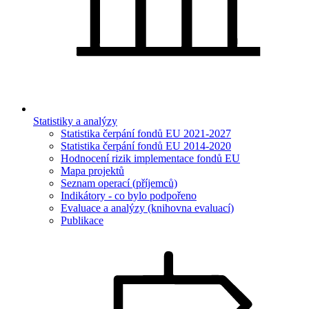
Statistiky a analýzy
Statistika čerpání fondů EU 2021-2027
Statistika čerpání fondů EU 2014-2020
Hodnocení rizik implementace fondů EU
Mapa projektů
Seznam operací (příjemců)
Indikátory - co bylo podpořeno
Evaluace a analýzy (knihovna evaluací)
Publikace