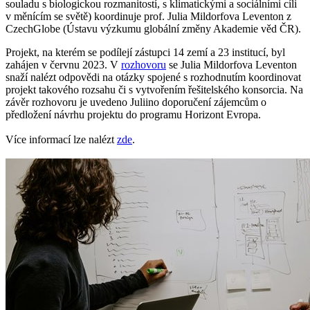
souladu s biologickou rozmanitostí, s klimatickými a sociálními cíli
v měnícím se světě) koordinuje prof. Julia Mildorfova Leventon z
CzechGlobe (Ústavu výzkumu globální změny Akademie věd ČR).
Projekt, na kterém se podílejí zástupci 14 zemí a 23 institucí, byl
zahájen v červnu 2023. V
rozhovoru
se Julia Mildorfova Leventon
snaží nalézt odpovědi na otázky spojené s rozhodnutím koordinovat
projekt takového rozsahu či s vytvořením řešitelského konsorcia. Na
závěr rozhovoru je uvedeno Juliino doporučení zájemcům o
předložení návrhu projektu do programu Horizont Evropa.
Více informací lze nalézt
zde
.