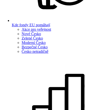
Kde fondy EU pomáhají
Akce pro veřejnost
Nové Česko
Zelené Česko
Moderní Česko
Bezpečné Česko
Česko netradičně