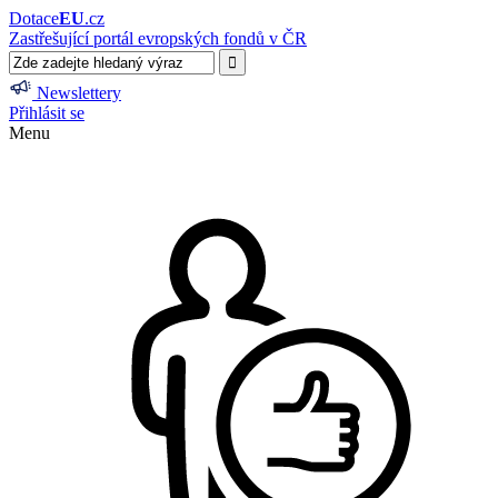
Dotace
EU
.cz
Zastřešující portál evropských fondů v ČR
Newslettery
Přihlásit se
Menu