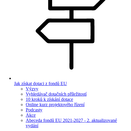
Jak získat dotaci z fondů EU
Výzvy
Vyhledávač dotačních příležitostí
10 kroků k získání dotace
Online kurz projektového řízení
Podcasty
Akce
Abeceda fondů EU 2021-2027 - 2. aktualizované
vydání