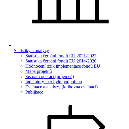
Statistiky a analýzy
Statistika čerpání fondů EU 2021-2027
Statistika čerpání fondů EU 2014-2020
Hodnocení rizik implementace fondů EU
Mapa projektů
Seznam operací (příjemců)
Indikátory - co bylo podpořeno
Evaluace a analýzy (knihovna evaluací)
Publikace