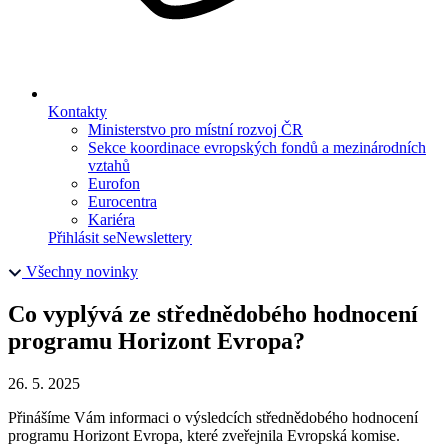
Kontakty
Ministerstvo pro místní rozvoj ČR
Sekce koordinace evropských fondů a mezinárodních
vztahů
Eurofon
Eurocentra
Kariéra
Přihlásit se
Newslettery
Všechny novinky
Co vyplývá ze střednědobého hodnocení
programu Horizont Evropa?
26. 5. 2025
Přinášíme Vám informaci o výsledcích střednědobého hodnocení
programu Horizont Evropa, které zveřejnila Evropská komise.