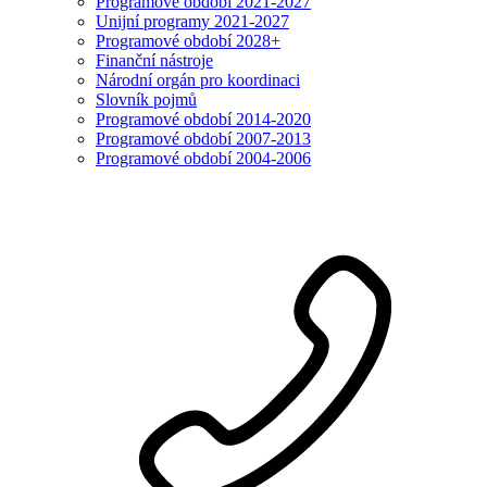
Programové období 2021-2027
Unijní programy 2021-2027
Programové období 2028+
Finanční nástroje
Národní orgán pro koordinaci
Slovník pojmů
Programové období 2014-2020
Programové období 2007-2013
Programové období 2004-2006