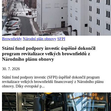
Brownfieldy
Národní plán obnovy
SFPI
Státní fond podpory investic úspěšně dokončil
program revitalizace velkých brownfieldů z
Národního plánu obnovy
30. 7. 2026
Státní fond podpory investic (SFPI) úspěšně dokončil program
revitalizace velkých brownfieldů financovaný z Národního plánu
obnovy. Díky evropské p...