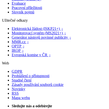
Evaluace
Pracovní příležitosti
Slovník pojmů
Užitečné odkazy
Elektronická žádost (ISKP21+)

Monitorovací systém (MS2021+)

Generátor nástrojů povinné publicity

MMR.cz

OPTP

IROP

Evropská komise v ČR

Web
GDPR
Prohlášení o přístupnosti
Snadné čtení
Zásady používání souborů cookie
Novinky
RSS
Mapa webu
Sledujte nás a odebírejte