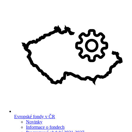
Evropské fondy v ČR
Novinky
Informace o fondech