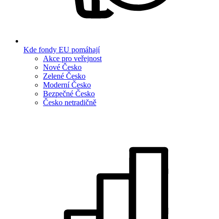
Kde fondy EU pomáhají
Akce pro veřejnost
Nové Česko
Zelené Česko
Moderní Česko
Bezpečné Česko
Česko netradičně