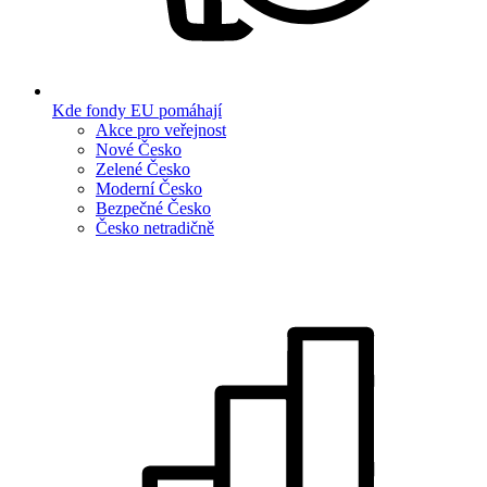
Kde fondy EU pomáhají
Akce pro veřejnost
Nové Česko
Zelené Česko
Moderní Česko
Bezpečné Česko
Česko netradičně