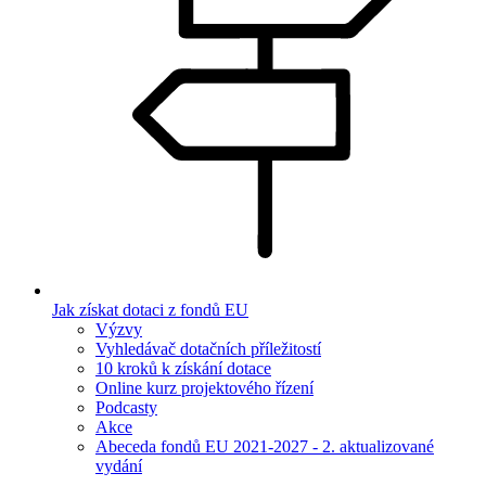
Jak získat dotaci z fondů EU
Výzvy
Vyhledávač dotačních příležitostí
10 kroků k získání dotace
Online kurz projektového řízení
Podcasty
Akce
Abeceda fondů EU 2021-2027 - 2. aktualizované
vydání