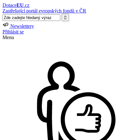
Dotace
EU
.cz
Zastřešující portál evropských fondů v ČR
Newslettery
Přihlásit se
Menu