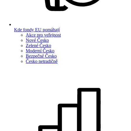
Kde fondy EU pomáhají
Akce pro veřejnost
Nové Česko
Zelené Česko
Moderní Česko
Bezpečné Česko
Česko netradičně