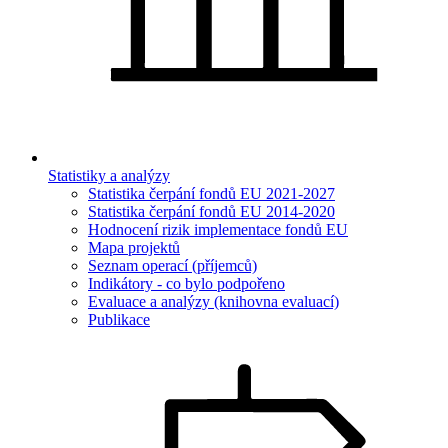
Statistiky a analýzy
Statistika čerpání fondů EU 2021-2027
Statistika čerpání fondů EU 2014-2020
Hodnocení rizik implementace fondů EU
Mapa projektů
Seznam operací (příjemců)
Indikátory - co bylo podpořeno
Evaluace a analýzy (knihovna evaluací)
Publikace