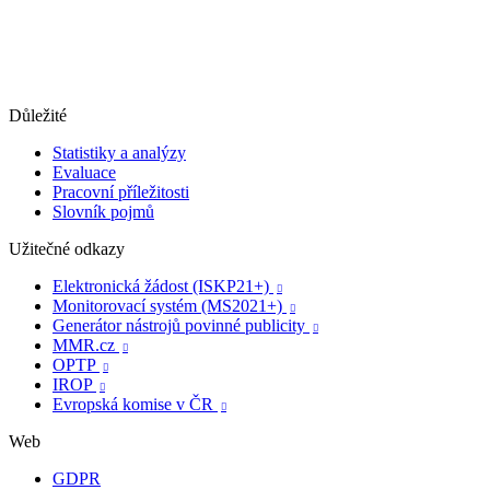
Důležité
Statistiky a analýzy
Evaluace
Pracovní příležitosti
Slovník pojmů
Užitečné odkazy
Elektronická žádost (ISKP21+)

Monitorovací systém (MS2021+)

Generátor nástrojů povinné publicity

MMR.cz

OPTP

IROP

Evropská komise v ČR

Web
GDPR