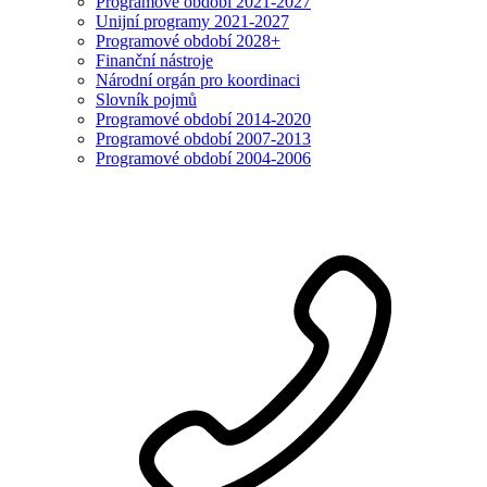
Programové období 2021-2027
Unijní programy 2021-2027
Programové období 2028+
Finanční nástroje
Národní orgán pro koordinaci
Slovník pojmů
Programové období 2014-2020
Programové období 2007-2013
Programové období 2004-2006