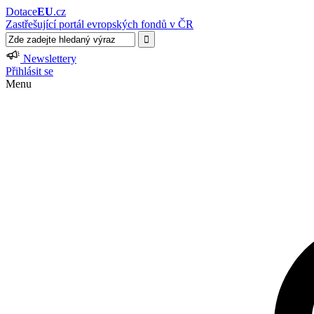
Dotace
EU
.cz
Zastřešující portál evropských fondů v ČR
Newslettery
Přihlásit se
Menu