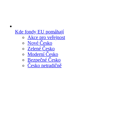
Kde fondy EU pomáhají
Akce pro veřejnost
Nové Česko
Zelené Česko
Moderní Česko
Bezpečné Česko
Česko netradičně