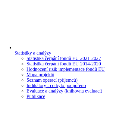
Statistiky a analýzy
Statistika čerpání fondů EU 2021-2027
Statistika čerpání fondů EU 2014-2020
Hodnocení rizik implementace fondů EU
Mapa projektů
Seznam operací (příjemců)
Indikátory - co bylo podpořeno
Evaluace a analýzy (knihovna evaluací)
Publikace