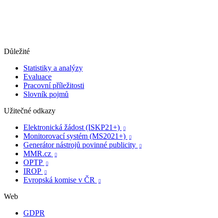
Důležité
Statistiky a analýzy
Evaluace
Pracovní příležitosti
Slovník pojmů
Užitečné odkazy
Elektronická žádost (ISKP21+)

Monitorovací systém (MS2021+)

Generátor nástrojů povinné publicity

MMR.cz

OPTP

IROP

Evropská komise v ČR

Web
GDPR