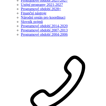
Programové období 2021-2027
Unijní programy 2021-2027
Programové období 2028+
Finanční nástroje
Národní orgán pro koordinaci
Slovník pojmů
Programové období 2014-2020
Programové období 2007-2013
Programové období 2004-2006