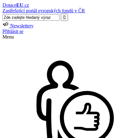
Dotace
EU
.cz
Zastřešující portál evropských fondů v ČR
Newslettery
Přihlásit se
Menu