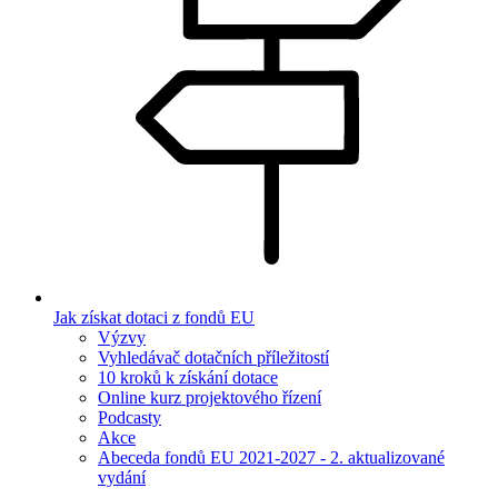
Jak získat dotaci z fondů EU
Výzvy
Vyhledávač dotačních příležitostí
10 kroků k získání dotace
Online kurz projektového řízení
Podcasty
Akce
Abeceda fondů EU 2021-2027 - 2. aktualizované
vydání