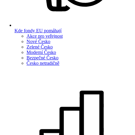
Kde fondy EU pomáhají
Akce pro veřejnost
Nové Česko
Zelené Česko
Moderní Česko
Bezpečné Česko
Česko netradičně