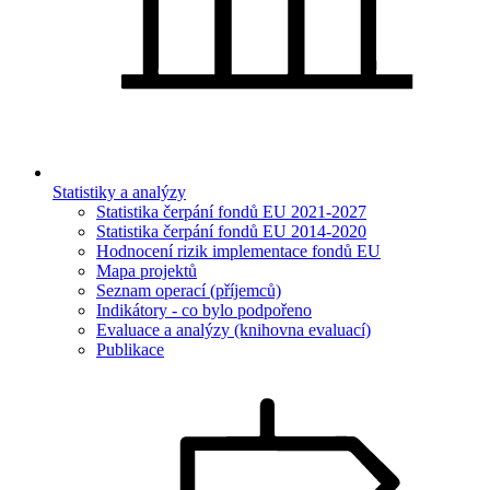
Statistiky a analýzy
Statistika čerpání fondů EU 2021-2027
Statistika čerpání fondů EU 2014-2020
Hodnocení rizik implementace fondů EU
Mapa projektů
Seznam operací (příjemců)
Indikátory - co bylo podpořeno
Evaluace a analýzy (knihovna evaluací)
Publikace