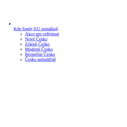
Kde fondy EU pomáhají
Akce pro veřejnost
Nové Česko
Zelené Česko
Moderní Česko
Bezpečné Česko
Česko netradičně