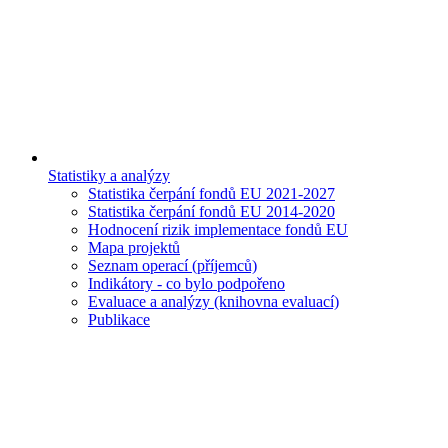
Statistiky a analýzy
Statistika čerpání fondů EU 2021-2027
Statistika čerpání fondů EU 2014-2020
Hodnocení rizik implementace fondů EU
Mapa projektů
Seznam operací (příjemců)
Indikátory - co bylo podpořeno
Evaluace a analýzy (knihovna evaluací)
Publikace