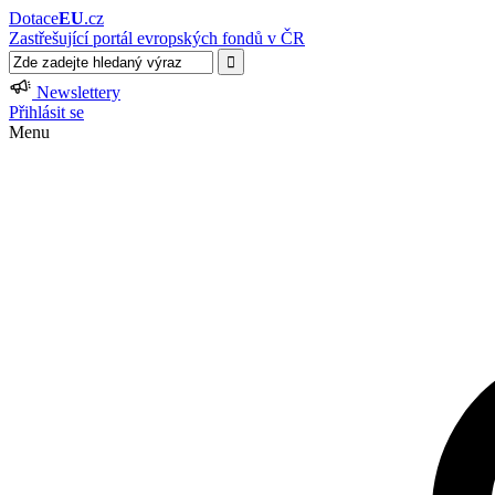
Dotace
EU
.cz
Zastřešující portál evropských fondů v ČR
Newslettery
Přihlásit se
Menu