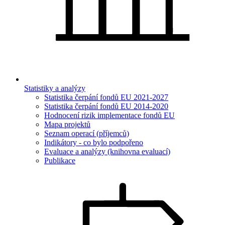
Statistiky a analýzy
Statistika čerpání fondů EU 2021-2027
Statistika čerpání fondů EU 2014-2020
Hodnocení rizik implementace fondů EU
Mapa projektů
Seznam operací (příjemců)
Indikátory - co bylo podpořeno
Evaluace a analýzy (knihovna evaluací)
Publikace