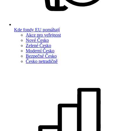
Kde fondy EU pomáhají
Akce pro veřejnost
Nové Česko
Zelené Česko
Moderní Česko
Bezpečné Česko
Česko netradičně