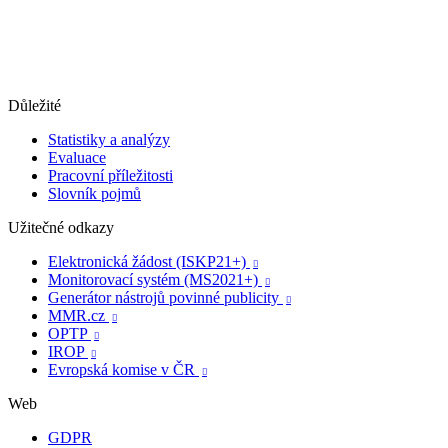
Důležité
Statistiky a analýzy
Evaluace
Pracovní příležitosti
Slovník pojmů
Užitečné odkazy
Elektronická žádost (ISKP21+)

Monitorovací systém (MS2021+)

Generátor nástrojů povinné publicity

MMR.cz

OPTP

IROP

Evropská komise v ČR

Web
GDPR