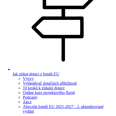
Jak získat dotaci z fondů EU
Výzvy
Vyhledávač dotačních příležitostí
10 kroků k získání dotace
Online kurz projektového řízení
Podcasty
Akce
Abeceda fondů EU 2021-2027 - 2. aktualizované
vydání