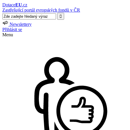
Dotace
EU
.cz
Zastřešující portál evropských fondů v ČR
Newslettery
Přihlásit se
Menu