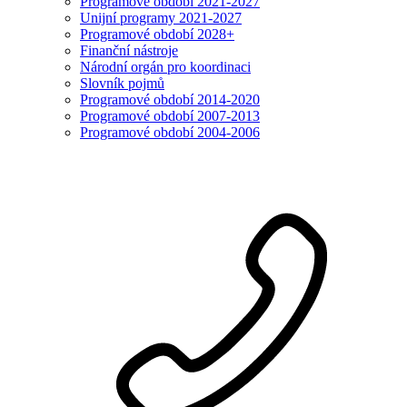
Programové období 2021-2027
Unijní programy 2021-2027
Programové období 2028+
Finanční nástroje
Národní orgán pro koordinaci
Slovník pojmů
Programové období 2014-2020
Programové období 2007-2013
Programové období 2004-2006